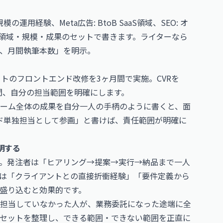
の運用経験、Meta広告: BtoB SaaS領域、SEO: オ
、領域・規模・成果のセットで書きます。ライターなら
ジ、月間執筆本数」を明示。
イトのフロントエンド改修を3ヶ月間で実施。CVRを
er、期間、自分の担当範囲を明確にします。
ーム全体の成果を自分一人の手柄のように書くと、面
ド単独担当として参画」と書けば、責任範囲が明確に
明する
。発注者は「ヒアリング→提案→実行→納品まで一人
は「クライアントとの直接折衝経験」「要件定義から
盛り込むと効果的です。
担当していなかった人が、業務委託になった途端に全
セットを整理し、できる範囲・できない範囲を正直に