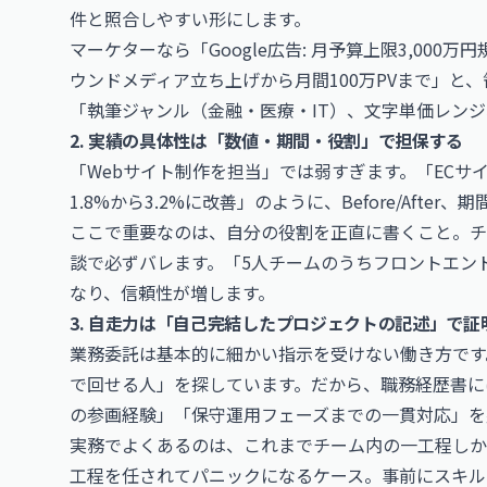
件と照合しやすい形にします。
マーケターなら「Google広告: 月予算上限3,000万円規模
ウンドメディア立ち上げから月間100万PVまで」と
「執筆ジャンル（金融・医療・IT）、文字単価レン
2. 実績の具体性は「数値・期間・役割」で担保する
「Webサイト制作を担当」では弱すぎます。「ECサ
1.8%から3.2%に改善」のように、Before/Aft
ここで重要なのは、自分の役割を正直に書くこと。チ
談で必ずバレます。「5人チームのうちフロントエン
なり、信頼性が増します。
3. 自走力は「自己完結したプロジェクトの記述」で証
業務委託は基本的に細かい指示を受けない働き方です
で回せる人」を探しています。だから、職務経歴書に
の参画経験」「保守運用フェーズまでの一貫対応」を
実務でよくあるのは、これまでチーム内の一工程しか
工程を任されてパニックになるケース。事前にスキル