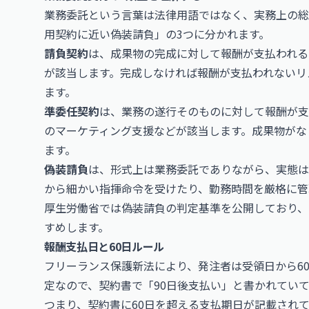
業務委託という言葉は法律用語ではなく、実務上の総
用契約に近い偽装請負」の3つに分かれます。
請負契約
は、成果物の完成に対して報酬が支払われる
が該当します。完成しなければ報酬が支払われないリ
ます。
準委任契約
は、業務の遂行そのものに対して報酬が支
のマーケティング支援などが該当します。成果物がな
ます。
偽装請負
は、形式上は業務委託でありながら、実態は
から細かい指揮命令を受けたり、勤務時間を厳格に管
厚生労働省
では偽装請負の判定基準を公開しており、
すめします。
報酬支払日と60日ルール
フリーランス保護新法により、発注者は受領日から6
定なので、契約書で「90日後支払い」と書かれてい
つまり、契約書に60日を超える支払期日が記載され