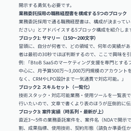
開示する勇気も必要です。
業務委託採用の職務経歴書を構成する5つのブロック
業務委託採用で通る職務経歴書は、構成が決まってい
ださい」とアドバイスする5ブロック構成を紹介しま
ブロック1: サマリー（150〜200文字）
冒頭に、自分が何者で、どの領域で、何年の実績があり
者は最初の30秒でほぼ判断するので、ここで興味を
例: 「BtoB SaaSのマーケティング支援を専門とする
中心に、月予算500万〜3,000万円規模のアカウント
なく、CRMやLPO設計まで一気通貫で対応可能。」
ブロック2: スキルセット（一覧化）
技術スタック・対応可能業務・使用ツールを一覧表で
行いたいので、文章で書くより表のほうが圧倒的に伝
ブロック3: 案件実績（時系列・最新が上）
直近3〜5件の業務委託案件を、案件名（NDAで開
割、成果指標、使用技術、契約形態（請負か準委任か