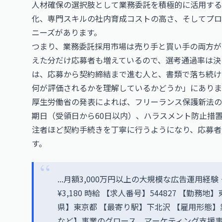
人材確保の選択肢として業務委託を積極的に活用する
化、専門スキルの社内育成コストの高さ、そしてプロ
ニーズがあります。
つまり、業務委託採用市場は売り手と買い手の両方が
えた分だけ応募者も増えているので、選考通過率は決
は、応募から契約締結まで進む人と、書類で落ち続け
何が評価されるかを理解しているかどうか」にありま
厚生労働省
の発表によれば、フリーランス保護新法の
期日（受領日から60日以内）、ハラスメント防止措
注者ほど契約手続きを丁寧に行うようになり、応募者
す。
...月額3,000万円以上の大規模な広告運用
¥3,180 時給 【求人番号】544827 【勤
県】東京都 【最寄り駅】下北沢 【雇用形態】業務委
など】事業のグロース、マーケティング支援