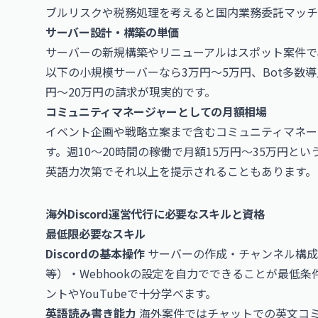
ブルリスクや税務処理を考えると国内業務委託マッチ
サーバー設計・構築の単価
サーバーの新規構築やリニューアルはスポット案件で
以下の小規模サーバーなら3万円〜5万円、Bot多数
円〜20万円の請求が現実的です。
コミュニティマネージャーとしての月額相場
イベント企画や戦略立案まで含むコミュニティマネー
す。週10〜20時間の稼働で月額15万円〜35万円
英語力次第でそれ以上を提示されることもあります。
海外Discord運営代行に必要なスキルと資格
最低限必要なスキル
Discordの基本操作
サーバーの作成・チャンネル構成・ロー
等）・Webhookの設定を自力でできることが最低
ントやYouTubeで十分学べます。
英語読み書き能力
海外案件ではチャットでの英文コ