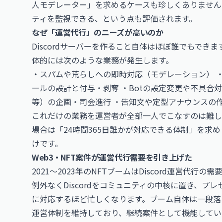
人モデレーター」を求めるケースも珍しくありません
ティを監視できる、という点も評価されます。
なぜ「運営代行」のニーズが高いのか
Discordサーバーを作ること自体はほぼ誰でもで
体的には次のような業務が発生します。
・スパムや荒らしへの即時対応（モデレーション） 
ールの設計と付与・剥奪 ・Botの設定変更や不具合
等）の企画・司会進行 ・告知文や定型アナウンスの
これだけの業務を運営者が全部一人でこなすのは難し
場合は「24時間365日誰かが対応できる体制」を求
けです。
Web3・NFT案件が運営代行需要を引き上げた
2021〜2023年のNFTブームはDiscord運営代
例外なくDiscordをコミュニティの中核に置き、
に対応するほど忙しくなります。ブーム自体は一段落
運営体制を維持しており、継続案件として機能してい