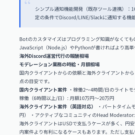
シンプル通知機能開発（既存ツール連携）：10,0
定の条件でDiscord/LINE/Slackに通知す
Botのカスタマイズはプログラミング知識がなくても
JavaScript（Node.js）やPythonが書ければ
海外Discord運営代行の報酬相場
モデレーション業務の時給・月額相場
国内クライアントからの依頼と海外クライアントからの
点の目安です。
国内クライアント案件
・稼働2〜4時間/日のライトモ
稼働（6時間以上/日）: 月額10万円〜20万円
海外クライアント案件（英語対応）
・パートタイムモデレ
円） ・アクティブなコミュニティのHead Moderator: 
海外クライアントはUSDで支払うケースが多く、円安
内案件より有利になるケースもあります。ただし支払い