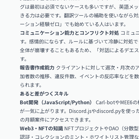
グは最初は必須でないケースも多いですが、英語メッ
きる力は必要です。翻訳ツールの補助を使いながら対
ーション経験ゼロ」でも始めている人はいます。
コミュニケーション能力とコンフリクト対処
コミュ
す。感情的にならず、ルールに基づいて冷静に対処で
全体が崩壊することもあるため、「対話によるデエス
す。
報告書作成能力
クライアントに対して週次・月次のア
加者数の推移、違反件数、イベントの反応率などを数
られます。
あると差がつくスキル
Bot開発（JavaScript/Python）
Carl-botやM
が一気に上がります。Discord.jsやdiscord.p
の月額案件にアクセスできます。
Web3・NFTの知識
NFTプロジェクトやDAO（分散
認証・コレクションのミント・ホワイトリスト管理