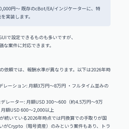
00円〜 既存のcBot/EA/インジケーターに、特
る機能を実装します。
GUIで設定できるものも多いですが、
より高単価な案件に対応できます。
依頼では、報酬水準が異なります。以下は2026年時
デレーション: 月額3万円〜8万円 ・フルタイム並みの
ーター: 月額USD 300〜600（約4.5万円〜9万
月額USD 600〜2,000以上
が続いている2026年時点では円換算での手取りが国
がCrypto（暗号資産）のみという案件もあり、トラ