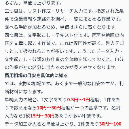
るぶん、単価も上がります。
三つ目は、リスト作成・リサーチ入力です。指定された条
件で企業情報や連絡先を調べ、一覧にまとめる作業です。
調べる手間が加わるため、単価はさらに高くなります。
四つ目は、文字起こし・テキスト化です。音声や動画の内
容を文章に起こす作業で、これは専門性が高く、別カテゴ
リとして扱われることが多いです。こうした
データ入力・
文字起こし・分類のお仕事
の全体像を知っておくと、自分
の作業がどの区分に当たるのかが見えやすくなります。
費用相場の目安を具体的に知る
では、実際の相場です。あくまで一般的な目安ですが、判
断材料になります。
単純入力の場合、1文字あたり
0.3円〜1円
程度、1件あた
りで数えるなら
10円〜30円
程度が一つの基準です。名刺
入力なら1枚
15円〜30円
あたりが多い印象です。
データ加工が入ると単価は上がり、1件あたり
30円〜100