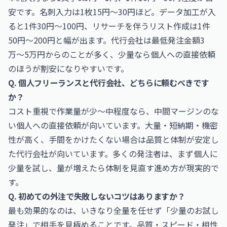
安です。名刺入力は1枚15円〜30円ほど。データ加工が入
ると1件30円〜100円、リサーチを伴うリスト作成は1件
50円〜200円と幅が出ます。代行会社は最低発注金額3
万〜5万円からのことが多く、少量なら個人への直接依頼
のほうが割安になりやすいです。
Q. 個人フリーランスと代行会社、どちらに頼むべきです
か？
コスト重視で作業量が少〜中程度なら、中間マージンのな
い個人への直接依頼が向いています。大量・短納期・機密
性が高く、手間をかけたくない場合は品質と体制が安定し
た代行会社が向いています。多くの発注者は、まず個人に
少量を試し、量が増えたら体制を見直す進め方が現実的で
す。
Q. 初めての外注で失敗しないコツはありますか？
最も効果的なのは、いきなり全量を任せず「少量のお試し
発注」で相手を見極めることです。品質・スピード・相性