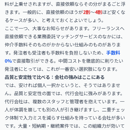
料が上乗せされますが、直接依頼ならその分がまるごと浮
きます。一般的に、直接依頼のほうが
2割
〜
4割
ほど安くな
るケースが多い、と考えておくとよいでしょう。
ここで一つ、大事なお知らせがあります。フリーランスへ
直接依頼できる
業務委託マッチングサービス
のなかには、
仲介手数料そのものがかからない仕組みのものがありま
す。発注者も受注者も手数料を負担しないため、
手数料
0%
で直接取引ができる。中間コストを徹底的に削りたい
発注者にとっては、これが一番安い選択肢になります。
品質と安定性で比べる：会社の強みはここにある
では、安ければ個人一択かというと、そうではありませ
ん。品質と安定性の面では、代行会社に強みがあります。
代行会社は、複数のスタッフと管理者を抱えています。一
人が体調を崩しても別の人が引き継げますし、二重チェッ
ク体制で入力ミスを減らす仕組みを持っている会社が多い
です。大量・短納期・継続案件では、この組織力が効いて