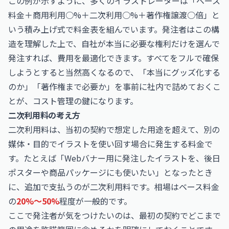
この例が示すように、多くのイラストレーターは「ベース
料金＋商用利用○%＋二次利用○%＋著作権譲渡○倍」と
いう積み上げ式で料金表を組んでいます。発注者はこの構
造を理解した上で、自社が本当に必要な権利だけを選んで
発注すれば、費用を最適化できます。すべてをフルで確保
しようとすると当然高くなるので、「本当にグッズ化する
のか」「著作権まで必要か」を事前に社内で詰めておくこ
とが、コスト管理の鍵になります。
二次利用料の考え方
二次利用料は、当初の契約で想定した用途を超えて、別の
媒体・目的でイラストを使い回す場合に発生する料金で
す。たとえば「Webバナー用に発注したイラストを、後日
ポスターや商品パッケージにも使いたい」となったとき
に、追加で支払うのが二次利用料です。相場はベース料金
の
20%〜50%
程度が一般的です。
ここで発注者が気をつけたいのは、最初の契約でどこまで