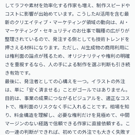
してラフや素材を効率化する作家も増え、制作スピードや
コストに影響が出始めています。こうしたAI活用を含む最
新のクリエイティブ・マーケティング領域の動向は、
AI・
マーケティング・セキュリティのお仕事
で職種の広がりが
整理されているので、発注する側としても技術トレンドを
押さえる材料になります。ただし、AI生成物の商用利用に
は権利面の論点が残るため、オリジナリティや権利の明確
さを重視するなら、人の手による制作を選ぶ判断も引き続
き有効です。
最後に、発注者としての心構えを一つ。イラストの外注
は、単に「安く済ませる」ことがゴールではありません。
目的は、事業の成果につながるビジュアルを、適正なコス
トで、権利面のリスクなく手に入れることです。相場を知
り、料金構造を理解し、必要な権利だけを見極めて、中間
マージンのない経路で信頼できる作家に直接依頼する。こ
の一連の判断ができれば、初めての外注でも大きく失敗す