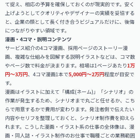
て捉え、相応の予算を確保しておくのが現実的です。安く
上げようとしてクオリティやデザイナーの実績を妥協する
と、企業の顔として長く付き合うビジュアルだけに、後悔
につながりやすい領域です。
漫画・4コマ・説明コンテンツ
サービス紹介の4コマ漫画、採用ページのストーリー漫
画、複雑な仕組みを図解する説明イラストなどは、コマ数
やページ数で料金が決まります。相場は1ページあたり
1万
円〜3万円
、4コマ漫画1本で
5,000円〜2万円
程度が目安で
す。
漫画はイラストに加えて「構成(ネーム)」「シナリオ」の
作業が発生するため、シナリオまで丸ごと任せるか、こち
らで用意するかで費用が変わります。発注者側で伝えたい
内容やセリフを整理しておくと、シナリオ制作費を抑えら
れます。こうした漫画・イラスト系の仕事の全体像は、
漫
画・同人誌・イラスト制作のお仕事
で職種ごとの業務範囲