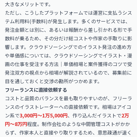
大きなメリットです。
ただし、こうしたプラットフォームでは運営に支払うシス
テム利用料(手数料)が発生します。多くのサービスでは、
発注金額とは別に、あるいは報酬から差し引かれる形で手
数料が乗るため、その分だけ総コストや作家の手取りに影
響します。クラウドソーシングでのイラスト発注の進め方
や単価感については、
クラウドソーシングでイラスト・漫
画の仕事を受注する方法｜単価相場と案件獲得のコツ
で受
発注双方の視点から相場が解説されているので、募集前に
目を通しておくと交渉の勘所がつかめます。
フリーランスに直接依頼する
コストと品質のバランスを最も取りやすいのが、フリーラ
ンスのイラストレーターへの直接依頼です。相場はアイコ
ン系で
3,000円〜1万5,000円
、作り込んだイラストで
2万
円〜8万円
程度。制作会社のような中間管理コストがかか
らず、作家本人と直接やり取りするため、意思疎通が速く