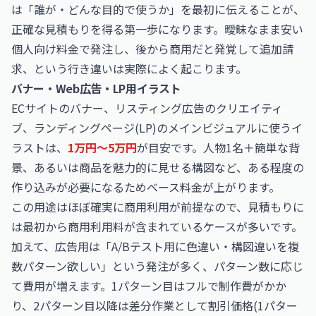
は「誰が・どんな目的で使うか」を最初に伝えることが、
正確な見積もりを得る第一歩になります。曖昧なまま安い
個人向け料金で発注し、後から商用だと発覚して追加請
求、という行き違いは実際によく起こります。
バナー・Web広告・LP用イラスト
ECサイトのバナー、リスティング広告のクリエイティ
ブ、ランディングページ(LP)のメインビジュアルに使うイ
ラストは、
1万円〜5万円
が目安です。人物1名＋簡単な背
景、あるいは商品を魅力的に見せる構図など、ある程度の
作り込みが必要になるためベース料金が上がります。
この用途はほぼ確実に商用利用が前提なので、見積もりに
は最初から商用利用料が含まれているケースが多いです。
加えて、広告用は「A/Bテスト用に色違い・構図違いを複
数パターン欲しい」という発注が多く、パターン数に応じ
て費用が増えます。1パターン目はフルで制作費がかか
り、2パターン目以降は差分作業として割引価格(1パター