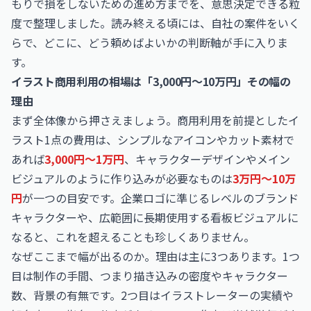
もりで損をしないための進め方までを、意思決定できる粒
度で整理しました。読み終える頃には、自社の案件をいく
らで、どこに、どう頼めばよいかの判断軸が手に入りま
す。
イラスト商用利用の相場は「3,000円〜10万円」その幅の
理由
まず全体像から押さえましょう。商用利用を前提としたイ
ラスト1点の費用は、シンプルなアイコンやカット素材で
あれば
3,000円〜1万円
、キャラクターデザインやメイン
ビジュアルのように作り込みが必要なものは
3万円〜10万
円
が一つの目安です。企業ロゴに準じるレベルのブランド
キャラクターや、広範囲に長期使用する看板ビジュアルに
なると、これを超えることも珍しくありません。
なぜここまで幅が出るのか。理由は主に3つあります。1つ
目は制作の手間、つまり描き込みの密度やキャラクター
数、背景の有無です。2つ目はイラストレーターの実績や