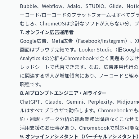
Bubble、Webflow、Adalo、STUDIO、Glide、Noti
ーコード/ローコードのプラットフォームはすべてブラウ
むしろ、ChromeOSは余計なソフトが入らない分
7. オンライン広告運用者
Google広告、Meta広告（Facebook/Instagra
画面はブラウザ完結です。Looker Studio（旧Goo
Analytics 4の分析もChromebookで全く問題あ
レッドシートで代替できます。なお、広告運用代行の
に関連する求人が増加傾向にあり、ノーコードと組み
職種です。
8. AIプロンプトエンジニア・AIライター
ChatGPT、Claude、Gemini、Perplexity、Midjou
ルはすべてブラウザで動作します。Chromebook
約・翻訳・データ分析の補助業務は問題なくこなせま
活用支援のお仕事
があり、Chromebookで対応可
9. オンラインアシスタント（バーチャルアシスタント