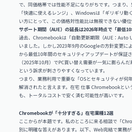
で、同価格帯では性能不足になりがちです。つまり、5万
「快適に使えるレンジ」、Windowsは「ギリギリ
い方にとって、この価格対性能比は無視できない優位
サポート期間（AUE）の延長は2026年時点で「最低1
過去、Chromebookは「自動更新期限（AUE：Auto U
いました。しかし2023年9月のGoogleの方針変更
から最低10年間のセキュリティアップデートが保証され
（2025年10月）でPC買い替え需要が一気に膨らんだ
という訴求が刺さりやすくなっています。
つまり、業務利用で重要な「OSとセキュリティが何
解消されたと言えます。在宅 仕事 Chromebookとい
も、トータルコストで安く済む可能性が高いです。
Chromebookが「十分すぎる」在宅業種12選
ここからが本題です。私のところに来る相談で「Chro
別に明確な答えがあります。以下、Web完結で業務が