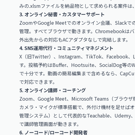
みの.xlsmファイルを納品物として求められる案件は、C
3. オンライン秘書・カスタマーサポート
ZoomやGoogle Meetでのオンライン会議、Slac
管理。すべてブラウザで動きます。Chromebook
外出先からの対応もACアダプタなしで完結します。
4. SNS運用代行・コミュニティマネジメント
X（旧Twitter）、Instagram、TikTok、Face
す。投稿予約はBuffer、Hootsuite、SocialD
で十分です。動画の簡易編集まで含めるなら、CapCut Web
で対応できます。
5. オンライン講師・コーチング
Zoom、Google Meet、Microsoft Teams（
カメラ・マイクが標準搭載で、外付け機材を足せばオ
管理システム）として代表的なTeachable、Udemy、T
で講師管理画面が動きます。
6. ノーコード/ローコード開発者