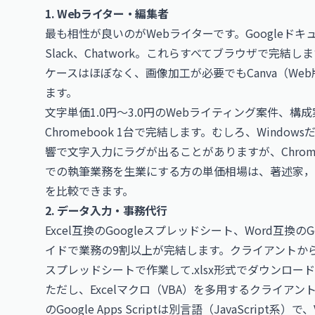
1. Webライター・編集者
最も相性が良いのがWebライターです。Googleドキュメ
Slack、Chatwork。これらすべてブラウザで完結します。A
ケースはほぼなく、画像加工が必要でもCanva（Web
ます。
文字単価1.0円〜3.0円のWebライティング案件、
Chromebook 1台で完結します。むしろ、Wind
響で文字入力にラグが出ることがありますが、Chrom
での執筆業務を生業にする方の単価相場は、
著述家，
を比較できます。
2. データ入力・事務代行
Excel互換のGoogleスプレッドシート、Word互換のGo
イドで業務の9割以上が完結します。クライアントから「E
スプレッドシートで作業して.xlsx形式でダウンロ
ただし、Excelマクロ（VBA）を多用するクライアン
のGoogle Apps Scriptは別言語（JavaScr