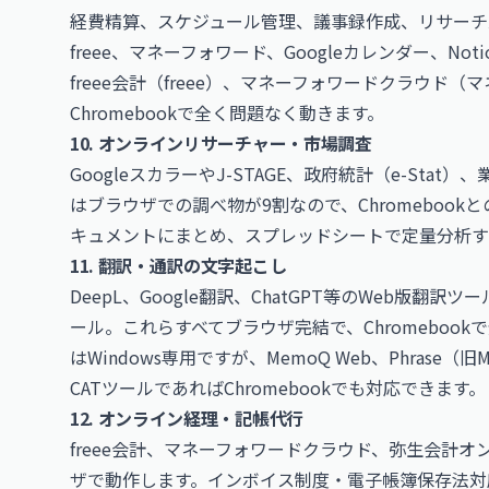
経費精算、スケジュール管理、議事録作成、リサーチ
freee、マネーフォワード、Googleカレンダー、No
freee会計（
freee
）、マネーフォワードクラウド（
マ
Chromebookで全く問題なく動きます。
10. オンラインリサーチャー・市場調査
GoogleスカラーやJ-STAGE、政府統計（e-St
はブラウザでの調べ物が9割なので、Chromebook
キュメントにまとめ、スプレッドシートで定量分析す
11. 翻訳・通訳の文字起こし
DeepL、Google翻訳、ChatGPT等のWeb版翻訳ツ
ール。これらすべてブラウザ完結で、Chromebook
はWindows専用ですが、MemoQ Web、Phrase（旧
CATツールであればChromebookでも対応できます。
12. オンライン経理・記帳代行
freee会計、マネーフォワードクラウド、弥生会計
ザで動作します。インボイス制度・電子帳簿保存法対