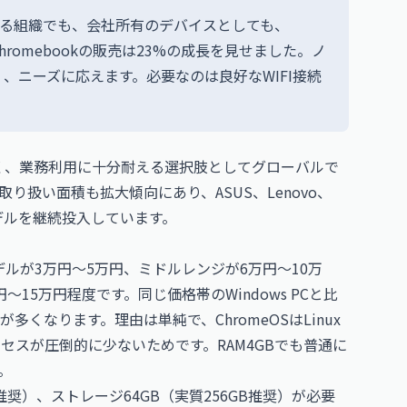
する組織でも、会社所有のデバイスとしても、
Chromebookの販売は23%の成長を見せました。ノ
、ニーズに応えます。必要なのは良好なWIFI接続
はなく、業務利用に十分耐える選択肢としてグローバルで
扱い面積も拡大傾向にあり、ASUS、Lenovo、
モデルを継続投入しています。
モデルが3万円〜5万円、ミドルレンジが6万円〜10万
万円〜15万円程度です。同じ価格帯のWindows PCと比
が多くなります。理由は単純で、ChromeOSはLinux
プロセスが圧倒的に少ないためです。RAM4GBでも普通に
。
GB推奨）、ストレージ64GB（実質256GB推奨）が必要