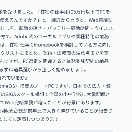
談を受けました。「在宅の仕事用に5万円以下でPCを
当に使えるんですか？」と。結論から言うと、Web完結型
す。むしろ、起動の速さ・バッテリー駆動時間・ウイルス
一方で、Adobe系のローカルアプリや業種特化の業務
在宅 仕事 Chromebookを検討している方に向け
ックリストにまとめ、契約・法務面の注意点までを実
んですが、PC選定を間違えると業務委託契約の納品
まずは道具選びから正しく始めましょう。
価されているか」
（ChromeOS）搭載のノートPCですが、日本での法人・個
省のGIGAスクール構想で全国の小中学校に大量配備さ
でWeb完結業務が増えたことが背景にあります。
ebook販売台数が前年比で大きく伸びていることが報告さ
としても定着しつつあります。