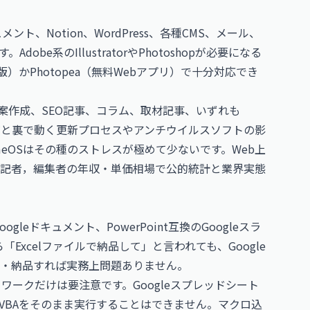
ント、Notion、WordPress、各種CMS、メール、
dobe系のIllustratorやPhotoshopが必要になる
版）かPhotopea（無料Webアプリ）で十分対応でき
構成案作成、SEO記事、コラム、取材記事、いずれも
owsだと裏で動く更新プロセスやアンチウイルスソフトの影
eOSはその種のストレスが極めて少ないです。Web上
記者，編集者の年収・単価相場
で公的統計と業界実態
ogleドキュメント、PowerPoint互換のGoogleスラ
xcelファイルで納品して」と言われても、Google
ード・納品すれば実務上問題ありません。
トワークだけは要注意です。Googleスプレッドシート
ipt系）で、VBAをそのまま実行することはできません。マクロ込