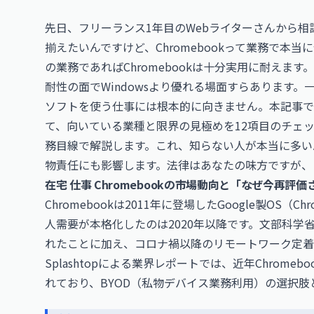
先日、フリーランス1年目のWebライターさんから相
揃えたいんですけど、Chromebookって業務で本
の業務であればChromebookは十分実用に耐えま
耐性の面でWindowsより優れる場面すらあります。
ソフトを使う仕事には根本的に向きません。本記事では、
て、向いている業種と限界の見極めを12項目のチェ
務目線で解説します。これ、知らない人が本当に多い
物責任にも影響します。法律はあなたの味方ですが、
在宅 仕事 Chromebookの市場動向と「なぜ今再評
Chromebookは2011年に登場したGoogle製OS
人需要が本格化したのは2020年以降です。文部科学
れたことに加え、コロナ禍以降のリモートワーク定着
Splashtopによる業界レポートでは、近年Chrom
れており、BYOD（私物デバイス業務利用）の選択肢