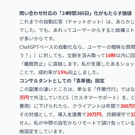
問い合わせ対応の「24時間365日」化がもたらす価値
これまでの自動応答（チャットボット）は、あらかじ
でした。でも、あれってユーザーからすると結構スト
が多いからです。
ChatGPTベースの自動化なら、ユーザーの曖昧な
う？」）に対しても、文脈を汲み取って
10秒
以内に回
「離脱防止」に直結します。私が支援したあるショッ
ことで、成約率が
15%
向上しました。
コンサルタントとしての「高単価」設定
この副業の凄いところは、単なる「作業代行」ではな
万円
で外注していたCS（カスタマーサポート）を、Ch
費用）に下げられたら、クライアントは年間で
300万
その対価として、導入支援費で
20万円
、月額保守で
3
せん。私が中野の自宅からリモートで請け負っている
格設定をしています。