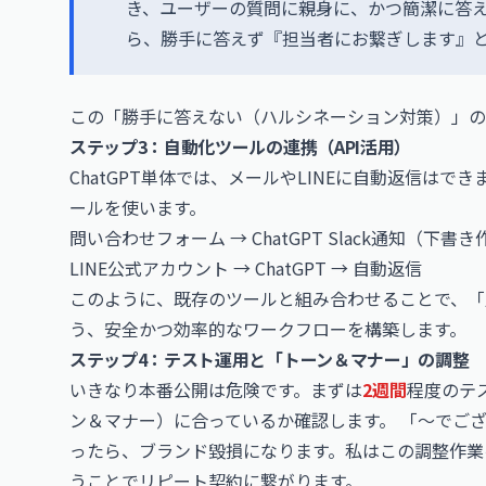
き、ユーザーの質問に親身に、かつ簡潔に答
ら、勝手に答えず『担当者にお繋ぎします』
この「勝手に答えない（ハルシネーション対策）」の
ステップ3：自動化ツールの連携（API活用）
ChatGPT単体では、メールやLINEに自動返信はでき
ールを使います。
問い合わせフォーム → ChatGPT
Slack
通知（下書き
LINE公式アカウント → ChatGPT → 自動返信
このように、既存のツールと組み合わせることで、「
う、安全かつ効率的なワークフローを構築します。
ステップ4：テスト運用と「トーン＆マナー」の調整
いきなり本番公開は危険です。まずは
2週間
程度のテ
ン＆マナー）に合っているか確認します。 「〜でご
ったら、ブランド毀損になります。私はこの調整作業
うことでリピート契約に繋がります。