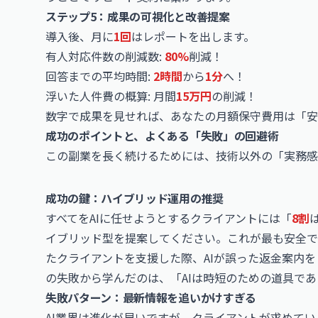
ステップ5：成果の可視化と改善提案
導入後、月に
1回
はレポートを出します。
有人対応件数の削減数:
80%
削減！
回答までの平均時間:
2時間
から
1分
へ！
浮いた人件費の概算: 月間
15万円
の削減！
数字で成果を見せれば、あなたの月額保守費用は「安
成功のポイントと、よくある「失敗」の回避術
この副業を長く続けるためには、技術以外の「実務感
成功の鍵：ハイブリッド運用の推奨
すべてをAIに任せようとするクライアントには「
8割
は
イブリッド型を提案してください。これが最も安全で
たクライアントを支援した際、AIが誤った返金案内
の失敗から学んだのは、「AIは時短のための道具で
失敗パターン：最新情報を追いかけすぎる
AI業界は進化が早いですが、クライアントが求めて