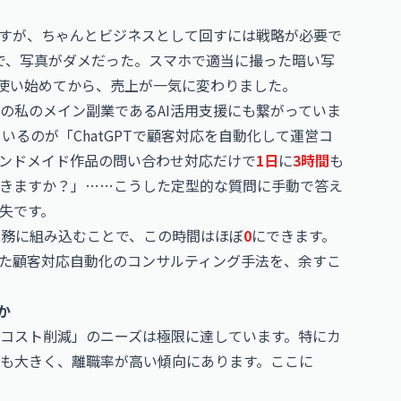
すが、ちゃんとビジネスとして回すには戦略が必要で
で、写真がダメだった。スマホで適当に撮った暗い写
使い始めてから、売上が一気に変わりました。
の私のメイン副業であるAI活用支援にも繋がっていま
ているのが「
ChatGPT
で顧客対応を自動化して運営コ
ンドメイド作品の問い合わせ対応だけで
1日
に
3時間
も
きますか？」……こうした定型的な質問に手動で答え
失です。
の業務に組み込むことで、この時間はほぼ
0
にできます。
った顧客対応自動化のコンサルティング手法を、余すこ
か
コスト削減」のニーズは極限に達しています。特にカ
も大きく、離職率が高い傾向にあります。ここに