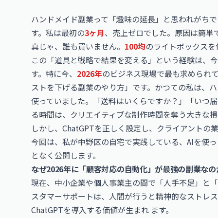
ハンドメイド副業って「趣味の延長」と思われがちで
す。私は最初の
3ヶ月
、売上ゼロでした。原因は簡単
真じゃ、誰も買いません。
100均
のライトボックスを
この「道具と戦略で結果を変える」という経験は、今
す。特に今、
2026年
のビジネス現場で最も求められ
ストを下げる副業のやり方」です。かつての私は、ハ
使っていました。「送料はいくらですか？」「いつ届
る時間は、クリエイティブな制作時間を奪う大きな損
しかし、ChatGPTを正しく設定し、クライアント
今回は、私が中野区の自宅で実践している、AIを使
となく公開します。
なぜ2026年に「顧客対応の自動化」が最強の副業なの
現在、中小企業や個人事業主の間で「人手不足」と「
スタマーサポートは、人間が行うと精神的なストレス
ChatGPTを導入する価値が生まれ ます。