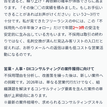
告を送ると、繰り上げ・再依頼の確率が体感でさらに高ま
ります。「その後◯◯の実績を積みました。もしお手伝い
できることがあればお声がけください」という2〜3行で
十分です。私が見てきたフリーランスの中には、この「不
採用先への半年後フォロー」だけで年間
2〜3件
の受注を
安定的に生み出している方もいます。不採用は取引の終わ
りではなく、名刺交換が済んだ見込み客リストの入口だと
捉えれば、お祈りメールへの返信は最も低コストな営業活
動になるのです。
営業・人事・DXコンサルティングの案件獲得に向けて
不採用理由を分析し、改善策を練った後は、新しい案件へ
の挑戦です。2026年は、単なる営業代行だけでなく、組
織課題を解決するコンサルティング要素を含んだ案件の単
価が上昇傾向にあります。
※最新の案件相場や、求められるコンサルティングスキル