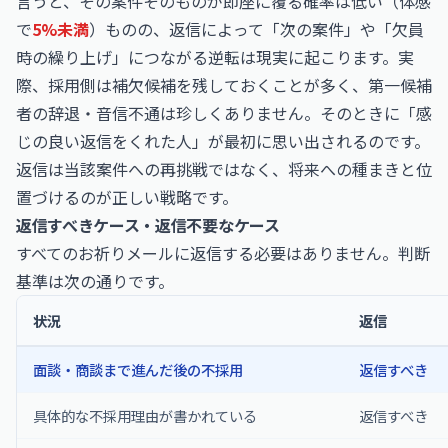
言うと、その案件そのものが即座に覆る確率は低い（体感
で
5%未満
）ものの、返信によって「次の案件」や「欠員
時の繰り上げ」につながる逆転は現実に起こります。実
際、採用側は補欠候補を残しておくことが多く、第一候補
者の辞退・音信不通は珍しくありません。そのときに「感
じの良い返信をくれた人」が最初に思い出されるのです。
返信は当該案件への再挑戦ではなく、将来への種まきと位
置づけるのが正しい戦略です。
返信すべきケース・返信不要なケース
すべてのお祈りメールに返信する必要はありません。判断
基準は次の通りです。
状況
返信
面談・商談まで進んだ後の不採用
返信すべき
具体的な不採用理由が書かれている
返信すべき