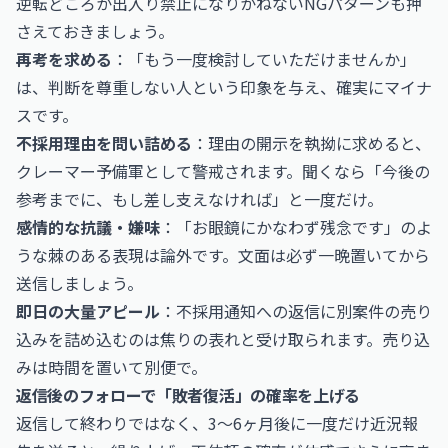
逆転どころか出入り禁止になりかねないNGパターンも押
さえておきましょう。
再考を求める
：「もう一度検討していただけませんか」
は、判断を尊重しない人という印象を与え、確実にマイナ
スです。
不採用理由を問い詰める
：理由の開示を執拗に求めると、
クレーマー予備軍として警戒されます。聞くなら「今後の
参考までに、もし差し支えなければ」と一度だけ。
感情的な抗議・嫌味
：「お眼鏡にかなわず残念です」のよ
うな棘のある表現は論外です。文面は必ず一晩置いてから
送信しましょう。
即日の大量アピール
：不採用通知への返信に別案件の売り
込みを詰め込むのは焦りの表れと受け取られます。売り込
みは時間を置いて別便で。
返信後のフォローで「敗者復活」の確率を上げる
返信して終わりではなく、3〜6ヶ月後に一度だけ近況報