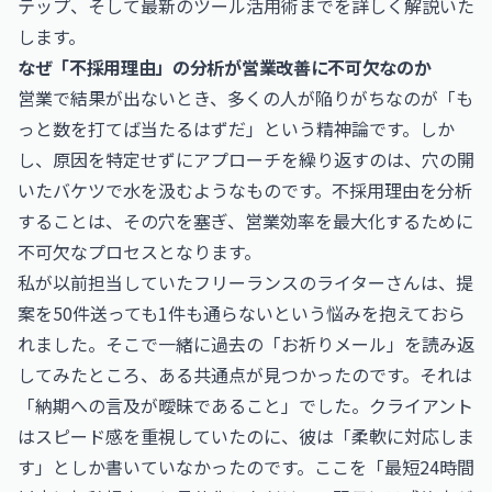
テップ、そして最新のツール活用術までを詳しく解説いた
します。
なぜ「不採用理由」の分析が営業改善に不可欠なのか
営業で結果が出ないとき、多くの人が陥りがちなのが「も
っと数を打てば当たるはずだ」という精神論です。しか
し、原因を特定せずにアプローチを繰り返すのは、穴の開
いたバケツで水を汲むようなものです。不採用理由を分析
することは、その穴を塞ぎ、営業効率を最大化するために
不可欠なプロセスとなります。
私が以前担当していたフリーランスのライターさんは、提
案を50件送っても1件も通らないという悩みを抱えておら
れました。そこで一緒に過去の「お祈りメール」を読み返
してみたところ、ある共通点が見つかったのです。それは
「納期への言及が曖昧であること」でした。クライアント
はスピード感を重視していたのに、彼は「柔軟に対応しま
す」としか書いていなかったのです。ここを「最短24時間