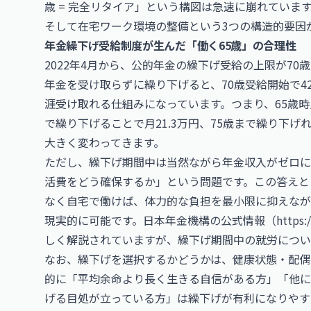
歳 = 完全リタイア」という構図は急速に崩れていま
そして在宅ワーク環境の整備という3つの構造的要因
年金繰下げ受給制度が生んだ「働く65歳」の合理性
2022年4月から、公的年金の繰下げ受給の上限が70
年金を受け取らずに繰り下げると、70歳受給開始で4
涯受け取れる仕組みになっています。つまり、65歳時
で繰り下げることで月21.3万円、75歳まで繰り下げ
大きく変わってきます。
ただし、繰下げ期間中は当然ながら年金収入がゼロに
活費をどう確保するか」という問題です。この答えと
なく自宅で働けば、体力的な負担を最小限に抑えなが
現実的に可能です。日本年金機構の公式情報（
https:
しく解説されていますが、繰下げ期間中の就労につい
なお、繰下げを選択するかどうかは、健康状態・配偶
的に「平均余命より長く生きる自信がある方」「他に
げる目処が立っている方」は繰下げが有利になりやす