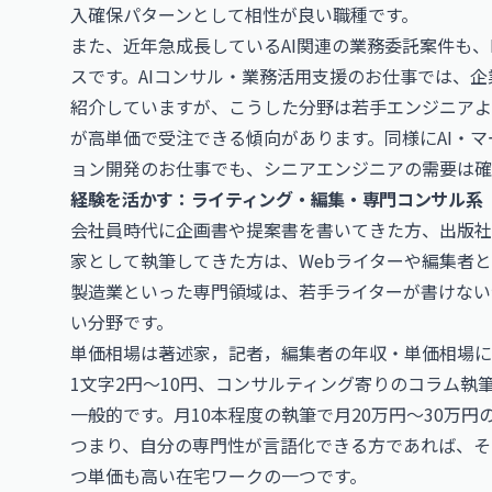
入確保パターンとして相性が良い職種です。
また、近年急成長しているAI関連の業務委託案件も、
スです。
AIコンサル・業務活用支援のお仕事
では、企
紹介していますが、こうした分野は若手エンジニアよ
が高単価で受注できる傾向があります。同様に
AI・
ョン開発のお仕事
でも、シニアエンジニアの需要は確
経験を活かす：ライティング・編集・専門コンサル系
会社員時代に企画書や提案書を書いてきた方、出版社
家として執筆してきた方は、Webライターや編集者
製造業といった専門領域は、若手ライターが書けない
い分野です。
単価相場は
著述家，記者，編集者の年収・単価相場
に
1文字2円〜10円、コンサルティング寄りのコラム執
一般的です。月10本程度の執筆で月20万円〜30万
つまり、自分の専門性が言語化できる方であれば、そ
つ単価も高い在宅ワークの一つです。