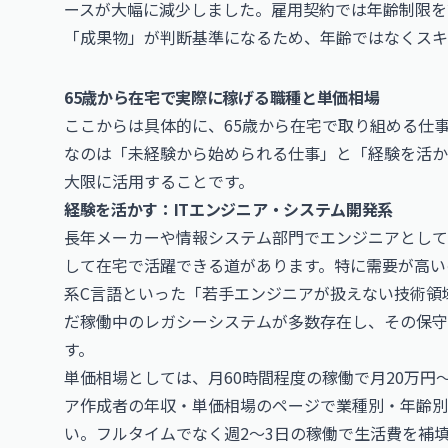
ースが大幅に減少しました。雇用契約では年齢制限を
「成果物」が判断基準になるため、年齢ではなくスキ
65歳から在宅で実際に稼げる職種と単価相場
ここからは具体的に、65歳から在宅で取り組める仕
なのは「未経験から始められる仕事」と「経験を活か
大限に活用することです。
経験を活かす：ITエンジニア・システム開発系
長年メーカーや情報システム部門でエンジニアとして
して在宅で活躍できる道があります。特に需要が高い
系C言語といった「若手エンジニアが扱えない技術領
だ稼働中のレガシーシステムが多数存在し、その保
す。
単価相場としては、月60時間程度の稼働で月20万円
ア作成者の年収・単価相場
のページで業種別・年齢別
い。フルタイムでなく週2〜3日の稼働で生活費を補