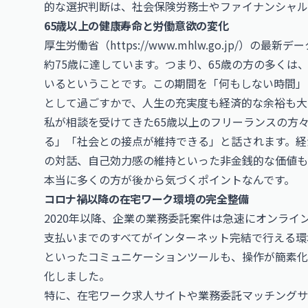
的な選択判断は、社会保険労務士やファイナンシャル
65歳以上の健康寿命と労働意欲の変化
厚生労働省（
https://www.mhlw.go.jp/
）の最新デー
約75歳に達しています。つまり、65歳の方の多くは
いるということです。この期間を「何もしない時間」
として過ごすかで、人生の充実度も経済的な余裕も大
私が相談を受けてきた65歳以上のフリーランスの方
る」「社会との接点が維持できる」と話されます。経
の対話、自己効力感の維持といった非金銭的な価値も
本当に多くの方が後から気づくポイントなんです。
コロナ禍以降の在宅ワーク環境の完全整備
2020年以降、企業の業務委託案件は急速にオンラ
支払いまでのすべてがインターネット完結で行える環境が標
といったコミュニケーションツールも、操作が簡素化
化しました。
特に、在宅ワーク求人サイトや業務委託マッチングサ