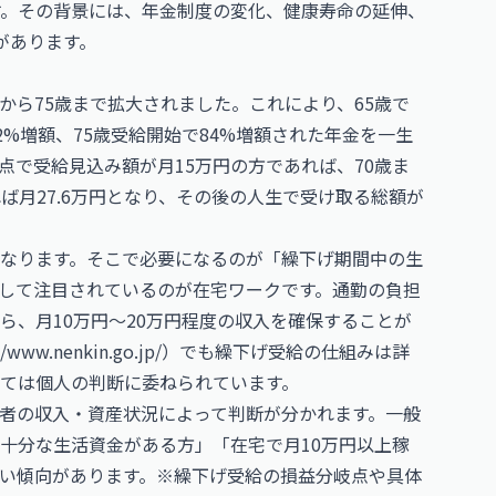
す。その背景には、年金制度の変化、健康寿命の延伸、
があります。
歳から75歳まで拡大されました。これにより、65歳で
2%増額、75歳受給開始で84%増額された年金を一生
点で受給見込み額が月15万円の方であれば、70歳ま
れば月27.6万円となり、その後の人生で受け取る総額が
なります。そこで必要になるのが「繰下げ期間中の生
して注目されているのが在宅ワークです。通勤の負担
ら、月10万円〜20万円程度の収入を確保することが
//www.nenkin.go.jp/
）でも繰下げ受給の仕組みは詳
ては個人の判断に委ねられています。
者の収入・資産状況によって判断が分かれます。一般
十分な生活資金がある方」「在宅で月10万円以上稼
い傾向があります。※繰下げ受給の損益分岐点や具体