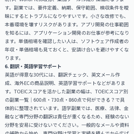
す。副業では、要件定義、納期、保守範囲、検収条件を曖
昧にするとトラブルになりやすいです。小さな改修でも、
本番環境を壊すリスクがあります。アプリ開発の仕事範囲
を知るには、
アプリケーション開発のお仕事
が参考になり
ます。単価相場を確認したい人は、
ソフトウェア作成者の
年収・単価相場
も見ておくと、安請け合いを避けやすくな
ります。
6. 翻訳・英語学習サポート
英語が得意な30代には、翻訳チェック、英文メール作
成、海外ECの商品説明、英語学習サポートなどがありま
す。TOEICスコアを活かした副業の幅は、
TOEICスコア別
の副業一覧｜600点・730点・860点で何ができる？
で具
体的に整理されています。語学副業では、医療、法律、金
融など専門分野の翻訳は責任が重くなるため、経験のない
分野を安易に受けないでください。一般的なメールや資料
の補助から始め、専門分野は学習と実績を積んでから広げ