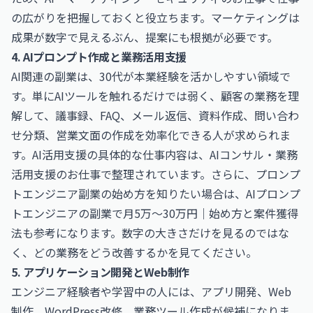
の広がりを把握しておくと役立ちます。マーケティングは
成果が数字で見えるぶん、提案にも根拠が必要です。
4. AIプロンプト作成と業務活用支援
AI関連の副業は、30代が本業経験を活かしやすい領域で
す。単にAIツールを触れるだけでは弱く、顧客の業務を理
解して、議事録、FAQ、メール返信、資料作成、問い合わ
せ分類、営業文面の作成を効率化できる人が求められま
す。AI活用支援の具体的な仕事内容は、
AIコンサル・業務
活用支援のお仕事
で整理されています。さらに、プロンプ
トエンジニア副業の始め方を知りたい場合は、
AIプロンプ
トエンジニアの副業で月5万〜30万円｜始め方と案件獲得
法
も参考になります。数字の大きさだけを見るのではな
く、どの業務をどう改善するかを見てください。
5. アプリケーション開発とWeb制作
エンジニア経験者や学習中の人には、アプリ開発、Web
制作、WordPress改修、業務ツール作成が候補になりま