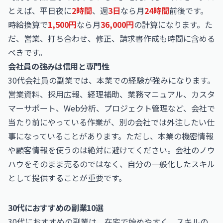
とえば、平日夜に
2時間
、週
3日
なら月
24時間
前後です。
時給換算で
1,500円
なら月
36,000円
の計算になります。た
だ、営業、打ち合わせ、修正、請求書作成も時間に含める
べきです。
会社員の強みは信用と専門性
30代会社員の副業では、本業での経験が強みになります。
営業資料、採用広報、経理補助、業務マニュアル、カスタ
マーサポート、Web分析、プロジェクト管理など、会社で
当たり前にやっている作業が、別の会社では外注したい仕
事になっていることがあります。ただし、本業の機密情報
や顧客情報を使うのは絶対に避けてください。会社のノウ
ハウをそのまま売るのではなく、自分の一般化したスキル
として提供することが重要です。
30代におすすめの副業10選
30代におすすめの副業は、在宅で始めやすく、スキルの