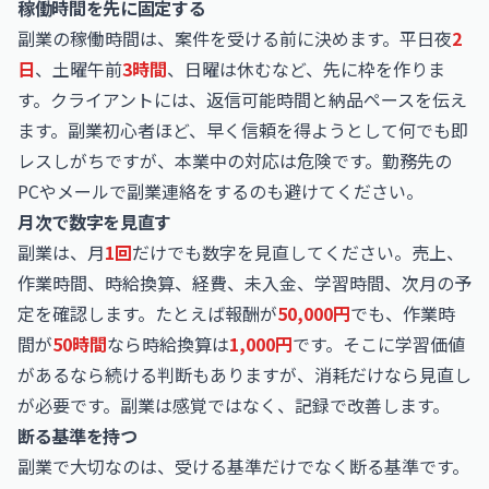
稼働時間を先に固定する
副業の稼働時間は、案件を受ける前に決めます。平日夜
2
日
、土曜午前
3時間
、日曜は休むなど、先に枠を作りま
す。クライアントには、返信可能時間と納品ペースを伝え
ます。副業初心者ほど、早く信頼を得ようとして何でも即
レスしがちですが、本業中の対応は危険です。勤務先の
PCやメールで副業連絡をするのも避けてください。
月次で数字を見直す
副業は、月
1回
だけでも数字を見直してください。売上、
作業時間、時給換算、経費、未入金、学習時間、次月の予
定を確認します。たとえば報酬が
50,000円
でも、作業時
間が
50時間
なら時給換算は
1,000円
です。そこに学習価値
があるなら続ける判断もありますが、消耗だけなら見直し
が必要です。副業は感覚ではなく、記録で改善します。
断る基準を持つ
副業で大切なのは、受ける基準だけでなく断る基準です。