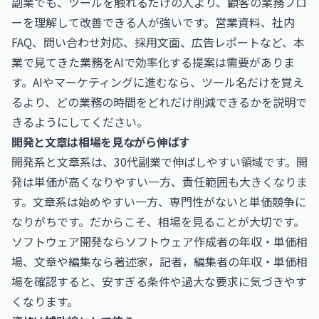
副業でも、ツールを触れるだけの人より、顧客の業務フロ
ーを理解して改善できる人が強いです。営業資料、社内
FAQ、問い合わせ対応、採用文面、広告レポートなど、本
業で見てきた業務をAIで効率化する提案は需要がありま
す。AIやマーケティングに進むなら、ツール名だけを覚え
るより、どの業務の時間をどれだけ削減できるかを説明で
きるようにしてください。
開発と文章は相場を見ながら伸ばす
開発系と文章系は、30代副業で伸ばしやすい領域です。開
発は単価が高くなりやすい一方、責任範囲も大きくなりま
す。文章系は始めやすい一方、専門性がないと単価競争に
なりがちです。だからこそ、相場を見ることが大切です。
ソフトウェア開発なら
ソフトウェア作成者の年収・単価相
場
、文章や編集なら
著述家，記者，編集者の年収・単価相
場
を確認すると、安すぎる条件や過大な要求に気づきやす
くなります。