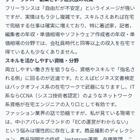
フリーランスは「自由だが不安定」というイメージが強い
ですが、実情はもう少し複雑です。スキルさえあれば在宅
で完結する仕事は確実に増えており、特に
著述家，記者，
編集者の年収・単価相場
や
ソフトウェア作成者の年収・単
価相場
の分野では、会社員時代と同等以上の収入を在宅で
得ている人も少なくありません。
スキルを活かしやすい資格・分野
両立しやすい働き方を狙うなら、資格やスキルで「指名さ
れる側」に回るのが近道です。たとえば
ビジネス文書検定
はバックオフィス系の在宅ワークで武器になりますし、IT
系なら
CCNA（シスコ技術者認定）
のようなネットワーク
系資格が在宅エンジニアの入り口として有効です。
ファッション業界の話で恐縮ですが、私が見ている現場で
は、中小アパレルブランドの「ECの運営がわからない」
という悩みは慢性的に存在します。商品撮影のディレクシ
ョン、商品説明文の作成、Instagram運用、在庫管理。こ