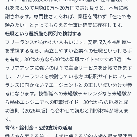
れをまとめて月額10万〜20万円で請け負うと、本当に感
謝されます。専門性さえあれば、業種を問わず「在宅でも
頼みたい」と言ってもらえる仕事は確実に存在します。
転職という選択肢も同列で検討する
フリーランスが向かない人もいます。安定収入や福利厚生
を重視するなら、両立しやすい企業への転職という打ち手
も有効。30代の方なら
30代の転職サイトおすすめ7選｜キ
ャリアアップに強いのは？
で主要サービスを比較できます
し、フリーランスを検討している方は
転職サイトはフリー
ランスに向かない？エージェントとの正しい使い分け
が参
考になります。技術職への未経験チャレンジなら
未経験か
らWebエンジニアへの転職ガイド｜30代からの挑戦と成
功法則【2026年版】
も合わせて読むと判断材料が増えま
す。
育休・給付金・公的支援の活用
働き方を変える前に、まずは使える公的支援を最大限活用