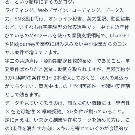
る、という順序にするのがコツ。
ライティング、Webデザイン、コーディング、データ入
力、SNS運用代行、オンライン秘書、英文翻訳、動画編集
など、いずれも在宅完結型の代表選手です。中でも近年伸
びているのがAIツールを使った業務支援領域で、ChatGPT
やMidjourneyを業務に組み込みたい中小企業からのコン
サル案件が増えています。
第二の共通点は「契約期間が比較的長め」であること。単
発案件ばかりだと営業に時間を取られますが、月額契約や
3カ月契約の案件を1〜2本確保しておくと、収入の見込み
が立ちやすい。育児中はこの「予測可能性」が精神安定剤
として効きます。
データを見ていて思うのは、両立に強い職種には「専門性
× 在宅可能性 × 継続契約」の3条件が揃っていること。
逆に言えば、いまから副業や在宅ワークを始める方は、こ
の3条件を満たす方向にスキルを寄せていくのが合理的な