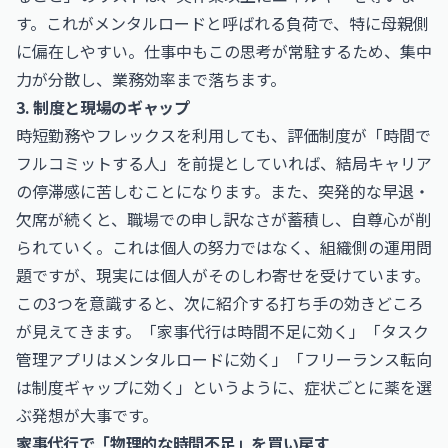
す。これがメンタルロードと呼ばれる負荷で、特に母親側
に偏在しやすい。仕事中もこの思考が常駐するため、集中
力が分散し、業務効率まで落ちます。
3. 制度と現場のギャップ
時短勤務やフレックスを利用しても、評価制度が「時間で
フルコミットする人」を前提としていれば、結局キャリア
の停滞感に苦しむことになります。また、突発的な早退・
欠席が続くと、職場での申し訳なさが蓄積し、自尊心が削
られていく。これは個人の努力ではなく、組織側の運用問
題ですが、現実には個人がそのしわ寄せを受けています。
この3つを意識すると、次に紹介する打ち手の効きどころ
が見えてきます。「家事代行は時間不足に効く」「タスク
管理アプリはメンタルロードに効く」「フリーランス転向
は制度ギャップに効く」というように、症状ごとに薬を選
ぶ発想が大事です。
家事代行で「物理的な時間不足」を買い戻す