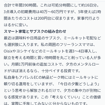
合計で年間390時間。これは可処分時間にして約16日分。
3点導入の初期費用は40万〜60万円ですが、5年使えば1時
間あたりのコストは200円台に収まります。家事代行より
はるかに安い。
スマート家電とサブスクの組み合わせ
最近は調味料や日用品のサブスク、ミールキット宅配など
も選択肢に入ります。私の周囲のフリーランスママは、
Oisixやヨシケイなどのミールキットを週3〜4日導入し、
献立を考える時間と買い物時間を丸ごと削っている人が多
い。月額1万円前後の追加コストで、夕方のメンタルロー
ドがほぼ消えるなら、十分ペイする投資です。
私自身もアパレルECの納品ピーク時にはミールキットに
頼り切る運用をしていますが、「今日の夕飯どうしよう」
という思考から解放されるだけで、夕方の集中力が別物に
なる感覚があります。この「考えなくていい」ことの価値
は、実際に手放してみないと分からないものです。