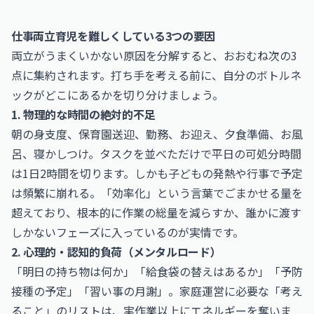
仕事両立育児を難しくしている3つの要因
両立がうまくいかない原因を分解すると、おおむね次の3
点に集約されます。打ち手を考える前に、自分のボトルネ
ックがどこにあるかを切り分けましょう。
1. 物理的な時間の絶対的不足
朝の身支度、保育園送迎、勤務、お迎え、夕食準備、お風
呂、寝かしつけ。タスクを並べただけで平日の可処分時間
は1日2時間を切ります。しかも子どもの発熱や行事で予定
は頻繁に崩れる。「効率化」という言葉でごまかせる量を
超えており、根本的に作業の総量を減らすか、誰かに渡す
しかないフェーズに入っているのが実情です。
2. 心理的・認知的負荷（メンタルロード）
「明日の持ち物は何か」「給食袋の替えはあるか」「予防
接種の予定」「習い事の月謝」。家庭運営に必要な「考え
ること」のリストは、実作業以上にエネルギーを奪いま