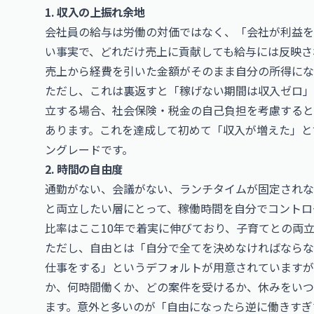
1. 収入の上振れ余地
会社員の給与は労働の対価ではなく、「会社が利益を
い事実で、どれだけ売上に貢献しても給与には反映さ
売上から経費を引いた金額がそのまま自分の所得にな
ただし、これは裏返すと「稼げない期間は収入ゼロ」
立する場合、社会保険・税金の自己負担を考慮すると
あります。これを達成して初めて「収入が増えた」と
ングレードです。
2. 時間の自由度
通勤がない、会議がない、ランチタイムが固定されな
と両立したい層にとって、稼働時間を自分でコントロ
比率はここ10年で着実に伸びており、子育てとの両
ただし、自由とは「自分で全てを決めなければならな
仕事をする」というデフォルトが用意されています
か、何時間働くか、どの案件を受けるか、休みをいつ
ます。意外と多いのが「自由になったら逆に働きすぎ