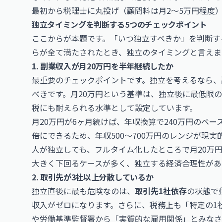
最初から税理士に丸投げ（顧問料は月2〜5万円程度
独立タイミングを判断する5つのチェックポイント
ここからが本題です。「いつ独立すべきか」を判断す
らが全て満たされたとき、独立のタイミングと言えま
1. 副業収入が月20万円を半年継続したか
最重要のチェックポイントです。独立を考えるなら、
べきです。月20万円という基準は、独立後に最低限
税にも耐えられる水準として設定しています。
月20万円が6ヶ月続けば、年収換算で240万円のベ
倍にできるため、年収500〜700万円のレンジが現
人が独立しても、フルタイム化したところで月20万
大きく下回るケースが多く、独立する経済合理性があ
2. 取引先が3社以上分散しているか
独立直後に最も危険なのは、
取引先1社依存
の状態で
収入がゼロになります。さらに、税務上も「特定の1
や労働基準監督署から「実質的な雇用関係」とみなさ