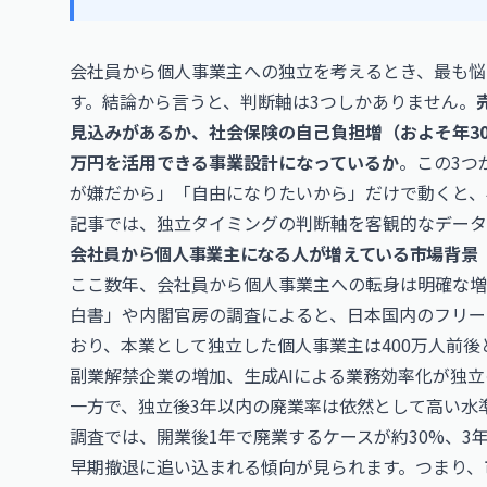
会社員から個人事業主への独立を考えるとき、最も悩
す。結論から言うと、判断軸は3つしかありません。
見込みがあるか、社会保険の自己負担増（およそ年30
万円を活用できる事業設計になっているか
。この3つ
が嫌だから」「自由になりたいから」だけで動くと、
記事では、独立タイミングの判断軸を客観的なデータ
会社員から個人事業主になる人が増えている市場背景
ここ数年、会社員から個人事業主への転身は明確な増
白書」や内閣官房の調査によると、日本国内のフリーラン
おり、本業として独立した個人事業主は400万人前後
副業解禁企業の増加、生成AIによる業務効率化が独
一方で、独立後3年以内の廃業率は依然として高い水
調査では、開業後1年で廃業するケースが約30%、3
早期撤退に追い込まれる傾向が見られます。つまり、