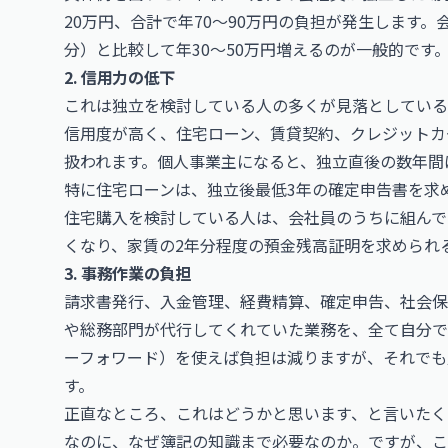
20万円、合計で年70〜90万円の負担が発生します
分）と比較して年30〜50万円増えるのが一般的です
2. 信用力の低下
これは独立を検討している人の多くが見落としている
信用度が高く、住宅ローン、賃貸契約、クレジットカ
扱われます。個人事業主になると、独立直後の数年間
特に住宅ローンは、独立後最低3年の確定申告書を求
住宅購入を検討している人は、会社員のうちに組んで
くなり、家賃の2年分程度の預金残高証明を求められ
3. 事務作業の負担
請求書発行、入金管理、経費精算、確定申告、社会保
や総務部門が代行してくれていた業務を、全て自分で処
ーフォワード）を使えば負担は減りますが、それでも
す。
正直なところ、これはどうかと思います、と言いたく
なのに、なぜ簿記の知識まで必要なのか。ですが、こ