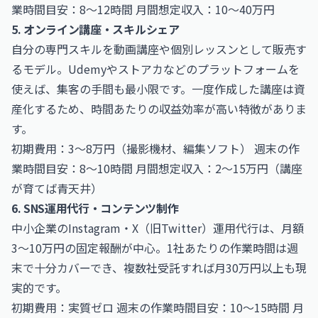
業時間目安：8〜12時間 月間想定収入：10〜40万円
5. オンライン講座・スキルシェア
自分の専門スキルを動画講座や個別レッスンとして販売す
るモデル。Udemyやストアカなどのプラットフォームを
使えば、集客の手間も最小限です。一度作成した講座は資
産化するため、時間あたりの収益効率が高い特徴がありま
す。
初期費用：3〜8万円（撮影機材、編集ソフト） 週末の作
業時間目安：8〜10時間 月間想定収入：2〜15万円（講座
が育てば青天井）
6. SNS運用代行・コンテンツ制作
中小企業のInstagram・X（旧Twitter）運用代行は、月額
3〜10万円の固定報酬が中心。1社あたりの作業時間は週
末で十分カバーでき、複数社受託すれば月30万円以上も現
実的です。
初期費用：実質ゼロ 週末の作業時間目安：10〜15時間 月