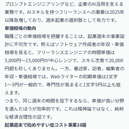
プロンプトエンジニアリングなど、企業のAI活用を支える
業務です。AIスキルを持つフリーランスへの需要は2025年
以降急増しており、週末起業の選択肢として有力です。
単価相場の動向
職種ごとの単価相場を把握することは、起業週末の事業設
計に不可欠です。例えば
ソフトウェア作成者の年収・単価
相場
を見ると、フリーランスエンジニアの時間単価は
5,000円〜15,000円が中心レンジで、スキル次第で20,000
円超も珍しくありません。一方、
著述家，記者，編集者の
年収・単価相場
では、Webライターの初期単価は1文字
1〜3円が一般的で、専門性が高まると1文字5円以上も狙
えます。
つまり、同じ週末の時間を投下するなら、単価が高い分野
を選んだほうが効率的です。これは精神論ではなく、純粋
な経済合理性の話です。
起業週末で始めやすい低コスト事業10選