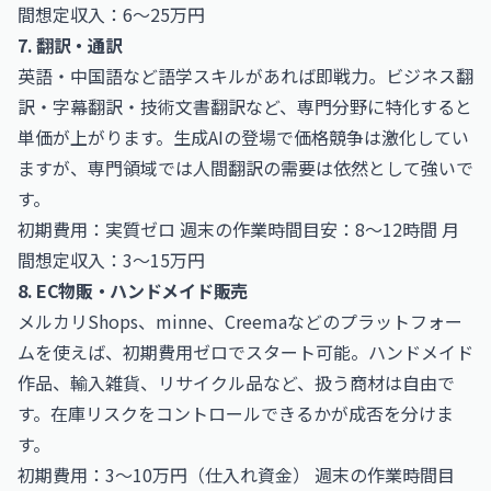
間想定収入：6〜25万円
7. 翻訳・通訳
英語・中国語など語学スキルがあれば即戦力。ビジネス翻
訳・字幕翻訳・技術文書翻訳など、専門分野に特化すると
単価が上がります。生成AIの登場で価格競争は激化してい
ますが、専門領域では人間翻訳の需要は依然として強いで
す。
初期費用：実質ゼロ 週末の作業時間目安：8〜12時間 月
間想定収入：3〜15万円
8. EC物販・ハンドメイド販売
メルカリShops、minne、Creemaなどのプラットフォー
ムを使えば、初期費用ゼロでスタート可能。ハンドメイド
作品、輸入雑貨、リサイクル品など、扱う商材は自由で
す。在庫リスクをコントロールできるかが成否を分けま
す。
初期費用：3〜10万円（仕入れ資金） 週末の作業時間目