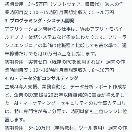
初期費用：3〜5万円（ソフトウェア、書籍代） 週末の作
業時間目安：10〜15時間 月間想定収入：5〜20万円
3. プログラミング・システム開発
アプリケーション開発のお仕事
は、Webアプリ・モバイ
ルアプリ・業務システムなど多岐にわたります。フリーラ
ンスエンジニアの単価は他職種と比較しても高水準で、週
末稼働だけでも月10万円以上を目指せます。
初期費用：実質ゼロ（既存のPCを使用すれば） 週末の作
業時間目安：12〜16時間 月間想定収入：8〜30万円
4. AI・データ分析コンサルティング
生成AI導入支援、業務自動化、データ分析レポート作成な
ど、企業のDX支援は2025年以降爆発的に需要が増えまし
た。
AI・マーケティング・セキュリティのお仕事
カテゴリ
は、特に専門性が高い分野で、時間単価も上位レンジに位
置します。
初期費用：5〜10万円（学習教材、ツール費用） 週末の作