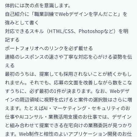
体的には次の点を意識します。
自己紹介に「職業訓練でWebデザインを学んだこと」を
強みとして書く
対応できるスキル（HTML/CSS、Photoshopなど）を明
記する
ポートフォリオへのリンクを必ず載せる
連絡のレスポンスの速さや丁寧な対応を心がける姿勢を伝
える
最初のうちは、提案しても採用されないことが続くかもし
れません。それでも、応募の文面を改善しながら数をこな
すうちに、必ず最初の1件が決まります。なお、Webデザ
インの周辺領域に視野を広げると案件の選択肢はさらに増
えます。たとえば
AI・マーケティング・セキュリティのお
仕事
や
AIコンサル・業務活用支援のお仕事
では、デザイン
と組み合わせて提案できる在宅向けの業務委託が見つかり
ます。Web制作と相性のよい
アプリケーション開発のお仕