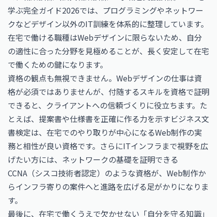
学ぶ完全ガイド2026
では、プログラミングやネットワー
クなどデザイン以外のIT訓練を体系的に整理しています。
在宅で働ける職種はWebデザインに限らないため、自分
の適性に合った分野を見極めることが、長く安定して在宅
で働くための鍵になります。
資格の観点も無視できません。Webデザインの仕事は資
格が必須ではありませんが、付随するスキルを資格で証明
できると、クライアントへの信頼づくりに役立ちます。た
とえば、提案書や仕様書を正確に作る力を示す
ビジネス文
書検定
は、在宅でのやり取りが中心になるWeb制作の実
務と相性が良い資格です。さらにITインフラまで視野を広
げたい方には、ネットワークの基礎を証明できる
CCNA（シスコ技術者認定）
のような資格が、Web制作か
らインフラ寄りの案件へと進路を広げる足がかりになりま
す。
最後に、在宅で働くうえで欠かせない「自分を守る知識」