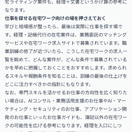
宅ライティング案件
も、経理＋文書というかけ算の参考に
なります。
仕事を探せる在宅ワーク向けの場を押さえておく
学びと相場感が整ったら、最後は実際に仕事を探す場で
す。経理・記帳代行の在宅案件は、業務委託のマッチング
サービスや在宅ワーク求人サイトで募集されています。職
業訓練の修了が近づいたら、こうした
在宅ワークの求人一
覧
を眺めて、どんな案件が、どんな条件で募集されている
かを早めに把握しておくことをおすすめします。求められ
るスキルや報酬条件を知ることは、訓練の最後の仕上げを
どこに注力すべきかの指針にもなります。
なお、専門スキルを活かせるお仕事の方向性を広く知りた
い場合は、
AIコンサル・業務活用支援のお仕事
や
AI・マー
ケティング・セキュリティのお仕事
、
アプリケーション開
発のお仕事
といったお仕事ガイドも、簿記以外の在宅ワー
クの可能性を広げる参考になります。経理を入口にしつ