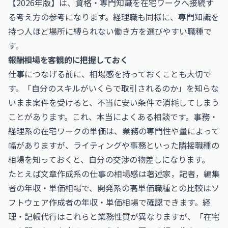
【2026年版】
は、資格・専門知識を在宅ワークへ接続す
る考え方の参考になります。経理職も同様に、専門知識を
持つ人ほど場所に縛られない働き方を選びやすい職種で
す。
報酬相場を客観的に把握しておく
仕事につなげる前に、相場感を持っておくことも大切で
す。「自分のスキルがいくらで取引されるのか」を知らな
いまま案件を受けると、不当に安い条件で消耗してしまう
ことがあります。これ、本当によくある相談です。事務・
経理系の在宅ワークの単価は、業務の専門性や量によって
幅がありますが、ライティングや事務といった隣接職種の
相場を知っておくと、自分の交渉の物差しになります。
たとえば文章作成系の仕事の相場感は
著述家，記者，編集
者の年収・単価相場
で、開発系の高単価職種との比較は
ソ
フトウェア作成者の年収・単価相場
で確認できます。経
理・記帳代行はこれらと業務性質が異なりますが、「在宅