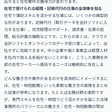
出せると在宅案件の獲得力が変わります。
在宅で受けられる経理・記帳代行の仕事の全体像を知る
在宅で簿記スキルを活かせる仕事には、いくつかの典型的
な形があります。記帳代行（取引データを会計ソフトに入
力する仕事）、月次経理のサポート、請求書・伝票の処
理、給与計算の補助などです。これらの多くは、クラウド
会計ソフトとオンラインでのデータ受け渡しによって、出
社せずに完結できます。中小企業や個人事業主は経理人材
を社内で抱える余裕がないことが多く、こうした業務を外
部の在宅ワーカーへ委託するニーズは継続的に存在しま
す。
どんな働き方や案件があるのかを具体的にイメージするに
は、在宅・時短勤務といった柔軟な働き方の実情をまとめ
た記事が参考になります。たとえば法務分野の事例です
が、専門スキルを在宅・時短でどう活かすかを論じた
法律
事務所のパラリーガルの働き方｜在宅・時短勤務の現状