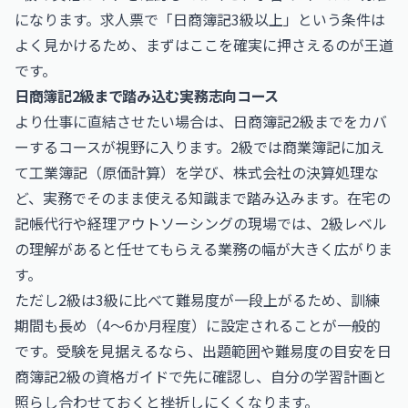
になります。求人票で「日商簿記3級以上」という条件は
よく見かけるため、まずはここを確実に押さえるのが王道
です。
日商簿記2級まで踏み込む実務志向コース
より仕事に直結させたい場合は、日商簿記2級までをカバ
ーするコースが視野に入ります。2級では商業簿記に加え
て工業簿記（原価計算）を学び、株式会社の決算処理な
ど、実務でそのまま使える知識まで踏み込みます。在宅の
記帳代行や経理アウトソーシングの現場では、2級レベル
の理解があると任せてもらえる業務の幅が大きく広がりま
す。
ただし2級は3級に比べて難易度が一段上がるため、訓練
期間も長め（4〜6か月程度）に設定されることが一般的
です。受験を見据えるなら、出題範囲や難易度の目安を
日
商簿記2級
の資格ガイドで先に確認し、自分の学習計画と
照らし合わせておくと挫折しにくくなります。