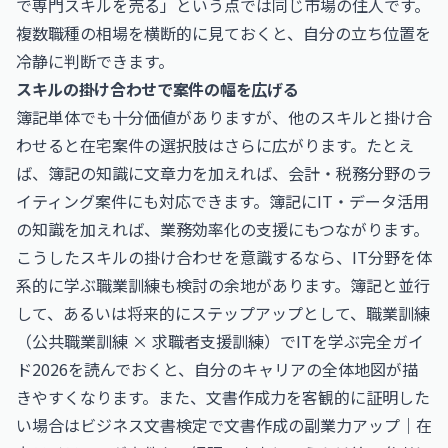
で専門スキルを売る」という点では同じ市場の住人です。
複数職種の相場を横断的に見ておくと、自分の立ち位置を
冷静に判断できます。
スキルの掛け合わせで案件の幅を広げる
簿記単体でも十分価値がありますが、他のスキルと掛け合
わせると在宅案件の選択肢はさらに広がります。たとえ
ば、簿記の知識に文章力を加えれば、会計・税務分野のラ
イティング案件にも対応できます。簿記にIT・データ活用
の知識を加えれば、業務効率化の支援にもつながります。
こうしたスキルの掛け合わせを意識するなら、IT分野を体
系的に学ぶ職業訓練も検討の余地があります。簿記と並行
して、あるいは将来的にステップアップとして、
職業訓練
（公共職業訓練 × 求職者支援訓練）でITを学ぶ完全ガイ
ド2026
を読んでおくと、自分のキャリアの全体地図が描
きやすくなります。また、文書作成力を客観的に証明した
い場合は
ビジネス文書検定で文書作成の副業力アップ｜在