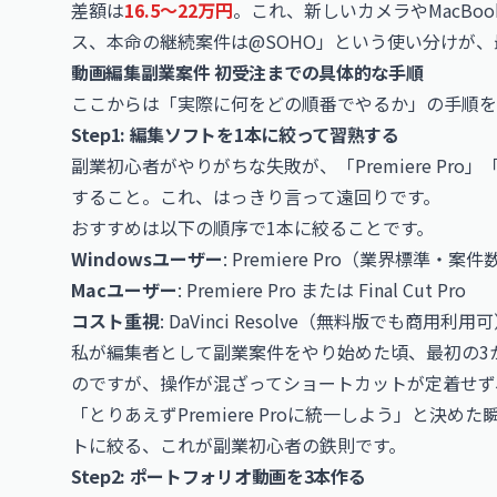
差額は
16.5〜22万円
。これ、新しいカメラやMacBo
ス、本命の継続案件は@SOHO」という使い分けが
動画編集副業案件 初受注までの具体的な手順
ここからは「実際に何をどの順番でやるか」の手順を
Step1: 編集ソフトを1本に絞って習熟する
副業初心者がやりがちな失敗が、「Premiere Pro」「Fina
すること。これ、はっきり言って遠回りです。
おすすめは以下の順序で1本に絞ることです。
Windowsユーザー
: Premiere Pro（業界標準・案
Macユーザー
: Premiere Pro または Final Cut Pro
コスト重視
: DaVinci Resolve（無料版でも商用利用
私が編集者として副業案件をやり始めた頃、最初の3か月はPre
のですが、操作が混ざってショートカットが定着せず
「とりあえずPremiere Proに統一しよう」と決
トに絞る、これが副業初心者の鉄則です。
Step2: ポートフォリオ動画を3本作る