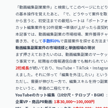
「動画編集副業案件」と検索してこのページにたどり着いた方の多
の基本操作を覚えたあと、「で、どうやって案件を取
から言うと、初受注までの最短ルートは「ポートフォリ
カット編集案件を10件提案→単価が上がったら直契
本記事では、動画編集副業の市場相場、案件獲得チャ
書き方、そして
手数料0%
で直接案件を探せる方法ま
動画編集副業案件の市場規模と単価相場の現状
まず押さえておきたいのは、動画編集副業のマーケッ
う事実です。総務省の情報通信白書でも触れられてい
2桁成長
が続いており、YouTube・TikTok・Inst
えました。それに伴って「編集を外注したい」という
ただし、需要が伸びた一方で、編集スキルを持つ副業
かというと、単価の二極化です。
YouTubeのカット編集（10分尺・テロップ・BGM）
企業VP・商品PR動画
:
1本30,000〜100,000円