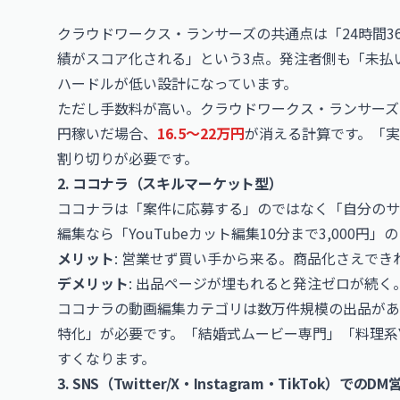
クラウドワークス・ランサーズの共通点は「24時間3
績がスコア化される」という3点。発注者側も「未払
ハードルが低い設計になっています。
ただし手数料が高い。クラウドワークス・ランサーズ
円稼いだ場合、
16.5〜22万円
が消える計算です。「
割り切りが必要です。
2. ココナラ（スキルマーケット型）
ココナラは「案件に応募する」のではなく「自分のサ
編集なら「YouTubeカット編集10分まで3,000
メリット
: 営業せず買い手から来る。商品化さえで
デメリット
: 出品ページが埋もれると発注ゼロが続く
ココナラの動画編集カテゴリは数万件規模の出品があ
特化」が必要です。「結婚式ムービー専門」「料理系Y
すくなります。
3. SNS（Twitter/X・Instagram・TikTok）でのDM