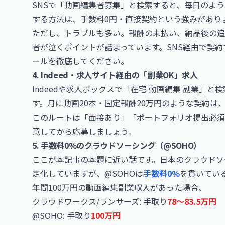
SNSで「動画編集者募集」と検索すると、毎日のよ
する方法は、手数料0円・直接契約という強みがあり
ただし、トラブルも多い。報酬の未払い、納品後の追
者が泣くポイントが詰まっています。SNS経由で契
ールを徹底してください。
4. Indeed・求人サイト経由の「副業OK」求人
Indeedや求人ボックスで「在宅 動画編集 副業」
す。月に動画20本・固定報酬20万円のような契約は
このルートは「面接あり」「ポートフォリオ提出必須
意してから応募しましょう。
5. 手数料0%のクラウドソーシング（@SOHO）
ここが本記事の本題に近い話です。日本のクラウドソー
定化していますが、@SOHOは
手数料0%
を貫いてい
年間100万円の動画編集副業収入があった場合、
クラウドワークス/ランサーズ: 手取り
78〜83.5万円
@SOHO: 手取り
100万円