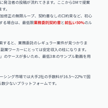
うに発注者の投稿が流れてきます。ここからDMで提案
ます。
加修正の無限ループ、契約書なしの口約束など、初心
約する場合は、最低限
業務委託契約書
と
前払い50%
のル
と検索すると、業務委託のレギュラー案件が見つかりま
、副業ワーカーにとっては安定収入の柱になります。
」のケースが多いため、最低3本のサンプル動画を用
シング市場では大手2社の手数料が16.5〜22%で固
る数少ないプラットフォームです。