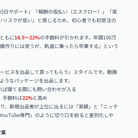
65日サポート」「報酬の仮払い（エスクロー）」「実
いリスクが低い」と感じるため、初心者でも初受注の
ともに
16.5〜22%
の手数料が引かれます。年間100万
実績作りには使うが、軌道に乗ったら卒業する」という
ービスを出品して買ってもらう」スタイルです。動画
円」のようなパッケージを出品します。
きれば寝てる間にも問い合わせが入る
。手数料は
22%
と高め
り、新規出品者が上位に出るには「実績」と「ニッチ
ouTube専門」のように切り口を絞ると差別化しや
営業