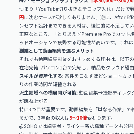
MV・モーショングラフィックス
:
1本50,000〜300,0
つまり「YouTube切り抜き＆テロップ入れ」だけ
円
に沈むケースが珍しくありません。逆に、After E
ンセプト設計までできる人材は、慢性的に不足してい
正直なところ、「とりあえずPremiere Proで
ッドオーシャンで疲弊する可能性が高いです。これは
副業として動画編集を選ぶメリット
それでも動画編集副業をおすすめする理由は、以下の
在宅完結
: パソコン1台で完結し、納品もクラウド
スキルが資産化する
: 案件をこなすほどショートカ
りの作業時間が短縮される
派生領域への横展開が可能
: 動画編集→撮影ディレ
が跳ね上がる
特に3つ目が重要です。動画編集を「単なる作業」で
るかで、3年後の収入は
5〜10倍
変わります。
@SOHOでは編集者・ライター系の職種データも公