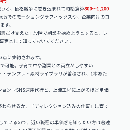
00円
で戦うと、価格競争に巻き込まれて時給換算
800〜1,200
ffectsでのモーショングラフィックスや、企業向けのコ
ます。
カット編集だけ覚えた」段階で副業を始めようとすると、レ
事実として知っておいてください。
3点に集約されます。
経由で可能。子育て中や副業との両立がしやすい
ット・テンプレ・素材ライブラリが蓄積され、1本あた
クション→SNS運用代行と、上流工程に上がるほど単価
終わらせるか、「ディレクション込みの仕事」に育て
開しているので、近い職種の単価感を知りたい方は
著述