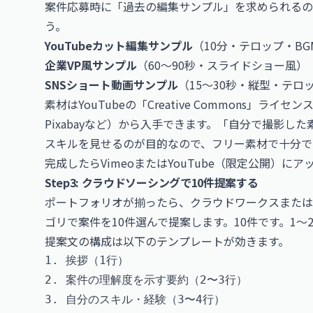
案件応募時に「過去の編集サンプル」を求められるの
う。
YouTubeカット編集サンプル
（10分・テロップ・B
企業VP風サンプル
（60〜90秒・スライドショー風）
SNSショート動画サンプル
（15〜30秒・縦型・テロ
素材はYouTubeの「Creative Commons」ラ
Pixabayなど）から入手できます。「自分で撮影
スキルを見せるのが目的なので、フリー素材で十分で
完成したらVimeoまたはYouTube（限定公開）に
Step3: クラウドソーシングで10件提案する
ポートフォリオが揃ったら、クラウドワークスまたはラ
ゴリで案件を10件選んで提案します。10件です。1
提案文の構成は以下のテンプレートが効きます。
1. 挨拶（1行）

2. 案件の理解度を示す要約（2〜3行）

3. 自分のスキル・経験（3〜4行）
