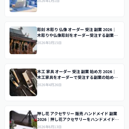
2026年1月1日
彫刻 木彫り 仏像 オーダー 受注 副業 2026｜
木彫りや仏像彫刻をオーダー受注する副業の
始め方
2026年3月15日
木工 家具 オーダー 受注 副業 始め方 2026｜
木工家具をオーダーで受注する副業の始め方
と工房不要の進め方
2026年4月26日
押し花 アクセサリー 販売 ハンドメイド 副業
2026｜押し花アクセサリーをハンドメイド販
売する副業の始め方
2026年6月13日