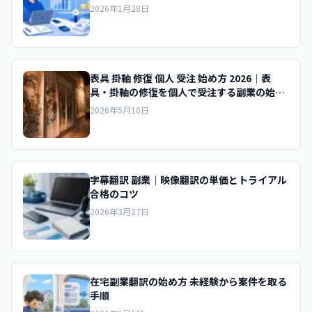
2026年1月28日
表具 掛軸 修復 個人 受注 始め方 2026｜表
具・掛軸の修復を個人で受注する副業の始め
方と集客
2026年5月10日
字幕翻訳 副業｜映像翻訳の単価とトライアル
合格のコツ
2026年3月27日
在宅副業翻訳の始め方 未経験から案件を取る
手順