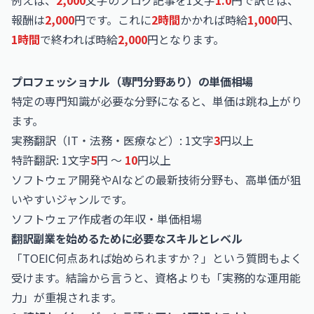
例えば、
2,000
文字のブログ記事を1文字
1.0
円で訳せば、
報酬は
2,000
円です。これに
2時間
かかれば時給
1,000
円、
1時間
で終われば時給
2,000
円となります。
プロフェッショナル（専門分野あり）の単価相場
特定の専門知識が必要な分野になると、単価は跳ね上がり
ます。
実務翻訳（IT・法務・医療など）: 1文字
3
円以上
特許翻訳: 1文字
5
円 〜
10
円以上
ソフトウェア開発やAIなどの最新技術分野も、高単価が狙
いやすいジャンルです。
ソフトウェア作成者の年収・単価相場
翻訳副業を始めるために必要なスキルとレベル
「TOEIC何点あれば始められますか？」という質問もよく
受けます。結論から言うと、資格よりも「実務的な運用能
力」が重視されます。