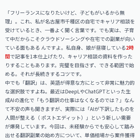
「フリーランスになりたいけど、子どもがいるから無
理」。これ、私が名古屋市千種区の自宅でキャリア相談を
受けているとき、一番よく聞く言葉です。でも実は、子育
て中だからこそクラウドソーシングや在宅での副業が向い
ている面もある んですよ。私自身、娘が昼寝している
2時
間
で記事を1本仕上げたり、キャリア相談の資料を作った
りすることもあります。完璧を目指さず、できる範囲で始
める。それが長続きするコツです。
中でも「翻訳」は、英語が得意な方にとって非常に魅力的
な選択肢ですよね。最近はDeepLや
ChatGPT
といった生
成AIの進化で「もう翻訳の仕事はなくなるのでは？」なん
て不安の声も聞きますが、実際には「AIが下訳したものを
人間が整える（ ポストエディット）」という新しい需要
が爆発しています。今回は、未経験からでも安心して踏み
出せる翻訳副業の始め方について、単価相場から案件獲得