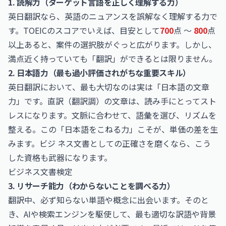
1. 読解力（ターゲット言語を正しく理解する力）
英日翻訳なら、英語のニュアンスを誤解なく理解する力で
す。TOEICのスコアでいえば、目安として
700
点 〜
800
点
以上あると、案件の選択肢がぐっと広がります。しかし、
満点近く持っていても「翻訳」ができるとは限りません。
2. 日本語力（最も過小評価されがちな重要スキル）
英日翻訳において、最も大切なのは実は「日本語の文章
力」です。直訳（翻訳調）の文章は、読み手にとってスト
レスになります。文脈に合わせて、語彙を選び、リズムを
整える。この「日本語をこねる力」こそが、単価の差を生
みます。ビジ ネス文書としての正確さを磨くなら、こう
した資格も武器になります。
ビジネス文書検定
3. リサーチ能力（わからないことを調べる力）
翻訳中、必ず知らない単語や概念に出会います。そのと
き、AIや検索エンジンを駆使して、最も適切な訳語や背景