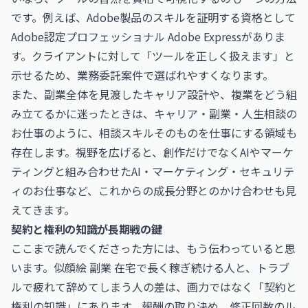
です。例えば、Adobe製品のスキルを証明する資格として
Adobe認定プロフェッショナル Adobe Express
がありま
す。クライアントに対して「ツールを正しく扱えます」と
示せるため、業務委託案件で選ばれやすくなります。
また、副業全体を見渡したキャリア設計や、複業をどう組
み立てるかに迷ったときは、
キャリア・副業・人生相談の
お仕事
のように、相談スキルそのものを仕事にする領域も
存在します。視野を広げると、創作だけでなくAIやマーケ
ティングと組み合わせた
AI・マーケティング・セキュリテ
ィのお仕事
など、これからの成長分野とのかけ合わせも見
えてきます。
契約と権利の知識が長期戦の鍵
ここまで読んでくださった方には、もう伝わっていると思
います。似顔絵 副業 在宅で長く稼ぎ続ける人と、トラブ
ルで疲れて辞めてしまう人の差は、画力ではなく「契約と
権利の知識」にあります。報酬の取り決め、修正回数のル