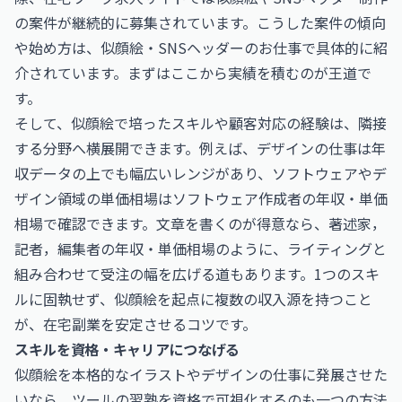
の案件が継続的に募集されています。こうした案件の傾向
や始め方は、
似顔絵・SNSヘッダーのお仕事
で具体的に紹
介されています。まずはここから実績を積むのが王道で
す。
そして、似顔絵で培ったスキルや顧客対応の経験は、隣接
する分野へ横展開できます。例えば、デザインの仕事は年
収データの上でも幅広いレンジがあり、ソフトウェアやデ
ザイン領域の単価相場は
ソフトウェア作成者の年収・単価
相場
で確認できます。文章を書くのが得意なら、
著述家，
記者，編集者の年収・単価相場
のように、ライティングと
組み合わせて受注の幅を広げる道もあります。1つのスキ
ルに固執せず、似顔絵を起点に複数の収入源を持つこと
が、在宅副業を安定させるコツです。
スキルを資格・キャリアにつなげる
似顔絵を本格的なイラストやデザインの仕事に発展させた
いなら、ツールの習熟を資格で可視化するのも一つの方法