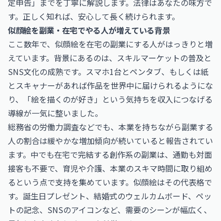
定申告」までを丁寧に解説します。法律はあなたの味方で
す。正しく知れば、安心して長く続けられます。
似顔絵を副業・在宅でやる人が増えている背景
ここ数年で、似顔絵を在宅の副業にする人がはっきりと増
えています。背景にあるのは、スキルマーケットの普及と
SNS文化の成熟です。スマホ1台とペンタブ、もしくは紙
とスキャナーがあれば作品を世界中に届けられるようにな
り、「絵を描くのが好き」という気持ちを収入につなげる
導線が一気に整いました。
総務省の労働力調査などでも、本業を持ちながら副業する
人の割合は緩やかな増加傾向が続いていると報告されてい
ます。中でも在宅で完結する創作系の副業は、通勤も対面
接客も不要で、育児や介護、本業のスキマ時間に取り組め
るという点で支持を集めています。似顔絵はその代表格で
す。誕生日プレゼント、結婚式のウェルカムボード、ペッ
トの記念、SNSのアイコンなど、需要のシーンが幅広く、