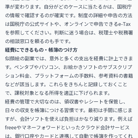
準が変わります。自分がどのケースに当たるかは、国税庁
の情報で確認するのが確実です。制度の詳細や申告の方法
は
国税庁
の公式サイトや、オンラインで申告できる
e-Tax
を参照してください。判断に迷う場合は、税理士や税務署
の相談窓口を頼るのも手です。
経費にできるもの・帳簿のつけ方
似顔絵の副業では、意外と多くの支出を経費に計上できま
す。ペンタブやパソコン、お絵かきソフトのサブスクリプ
ション料金、プラットフォームの手数料、参考資料の書籍
などが該当します。これらをきちんと記録しておくこと
で、課税対象となる所得を適正に下げられます。
経費の管理で大切なのは、領収書やレシートを保管し、
日々の収支を帳簿につける習慣です。最初は手間に感じま
すが、会計ソフトを使えば負担はかなり減ります。例えば
freee
や
マネーフォワード
といったクラウド会計サービス
は、銀行口座やカードと連携して自動で帳簿を作ってくれ