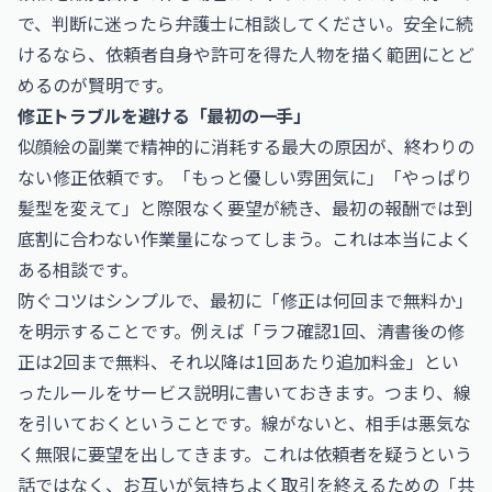
で、判断に迷ったら弁護士に相談してください。安全に続
けるなら、依頼者自身や許可を得た人物を描く範囲にとど
めるのが賢明です。
修正トラブルを避ける「最初の一手」
似顔絵の副業で精神的に消耗する最大の原因が、終わりの
ない修正依頼です。「もっと優しい雰囲気に」「やっぱり
髪型を変えて」と際限なく要望が続き、最初の報酬では到
底割に合わない作業量になってしまう。これは本当によく
ある相談です。
防ぐコツはシンプルで、最初に「修正は何回まで無料か」
を明示することです。例えば「ラフ確認1回、清書後の修
正は2回まで無料、それ以降は1回あたり追加料金」とい
ったルールをサービス説明に書いておきます。つまり、線
を引いておくということです。線がないと、相手は悪気な
く無限に要望を出してきます。これは依頼者を疑うという
話ではなく、お互いが気持ちよく取引を終えるための「共