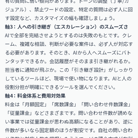
有の質問に弱い傾向があります。トーンの調整（丁寧/カ
ジュアル）、禁止ワードの設定、特定の質問は必ず人に回
す設定など、カスタマイズの幅も確認しましょう。
軸3：人への引き継ぎ（エスカレーション）のスムーズさ
AIで全部を完結させようとするのは失敗のもとです。クレ
ーム、複雑な相談、判断が必要な案件は、必ず人が対応す
る必要があります。そのとき、AIから人へスムーズにバト
ンタッチできるか。会話履歴がそのまま引き継がれるか。
担当者に通知が飛ぶか。この「引き継ぎ設計」がしっかり
しているツールほど、現場で使い物になります。AIと人の
役割分担が明確にできるツールを選んでください。
軸4：料金体系と費用対効果
料金は「月額固定」「席数課金」「問い合わせ件数課金」
「従量課金」などさまざまです。問い合わせ件数が読めな
い事業では従量課金が思わぬ高額になることがあり、逆に
件数が多いなら固定額のほうが割安です。自社の問い合わ