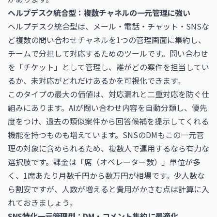
ヘルプデスク統合型：複数チャネルの一元管理に強い
ヘルプデスク統合型は、メール・電話・チャット・SNSな
ど複数の問い合わせチャネルを1つの管理画面に集約し、
チームで分担して対応するためのツールです。問い合わせ
を「チケット」として管理し、誰がどの案件を担当してい
るか、未対応がどれだけあるかを可視化できます。
このタイプの最大の価値は、対応漏れと二重対応を防ぐ仕
組みにあります。AIが問い合わせ内容を自動分類し、優先
度をつけ、過去の類似案件から回答候補を提示してくれる
機能を持つものも増えています。SNSのDMもこの一元管
理の対象に含められるため、複数人で運用するなら有力な
選択肢です。課金は「席（オペレーター数）」単位が多
く、1席あたり月数千円から数万円が相場です。少人数な
ら割安ですが、人数が増えると費用がかさむ点は計算に入
れておきましょう。
SNS特化一元管理型：DM・コメント集約に最適化