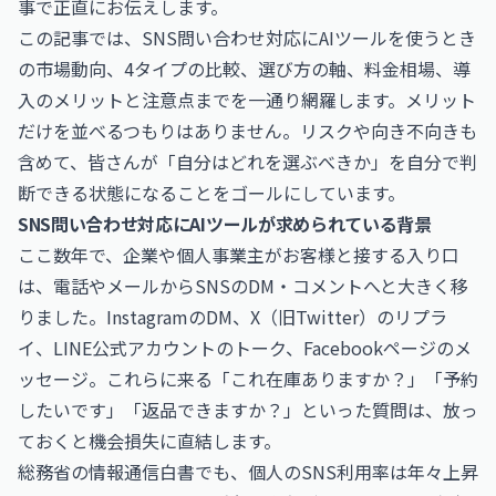
事で正直にお伝えします。
この記事では、SNS問い合わせ対応にAIツールを使うとき
の市場動向、4タイプの比較、選び方の軸、料金相場、導
入のメリットと注意点までを一通り網羅します。メリット
だけを並べるつもりはありません。リスクや向き不向きも
含めて、皆さんが「自分はどれを選ぶべきか」を自分で判
断できる状態になることをゴールにしています。
SNS問い合わせ対応にAIツールが求められている背景
ここ数年で、企業や個人事業主がお客様と接する入り口
は、電話やメールからSNSのDM・コメントへと大きく移
りました。InstagramのDM、X（旧Twitter）のリプラ
イ、LINE公式アカウントのトーク、Facebookページのメ
ッセージ。これらに来る「これ在庫ありますか？」「予約
したいです」「返品できますか？」といった質問は、放っ
ておくと機会損失に直結します。
総務省の情報通信白書でも、個人のSNS利用率は年々上昇