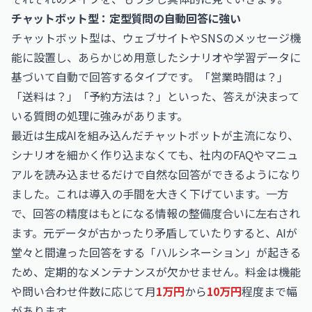
チャットボット型：定型質問の自動回答に強い
チャットボット型は、ウェブサイトやSNSのメッセージ機
能に設置し、あらかじめ用意したシナリオや学習データに
基づいて自動で回答するタイプです。「営業時間は？」
「送料は？」「予約方法は？」といった、答えが決まって
いる質問の処理に強みがあります。
最近は生成AIを組み込んだチャットボットが主流になり、
シナリオを細かく作り込まなくても、社内のFAQやマニュ
アルを読み込ませるだけで自然な回答ができるようになり
ました。これは導入の手間を大きく下げています。一方
で、回答の精度はもとになる情報の整備度合いに左右され
ます。元データが古かったり矛盾していたりすると、AIが
堂々と間違った回答をする「ハルシネーション」が起きる
ため、定期的なメンテナンスが欠かせません。料金は機能
や問い合わせ件数に応じて月
1万円
から
10万円
程度まで幅
があります。