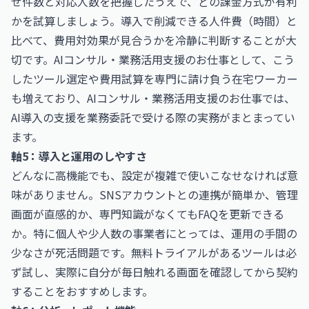
せ件数と対応人数を把握したうえで、どの課金方式が有利
かを試算しましょう。導入で削減できる人件費（時間）と
比べて、費用対効果が見合うかを冷静に判断することが大
切です。AIコンサル・業務活用支援のお仕事として、こう
したツール選定や費用試算を専門に請け負う在宅ワーカー
も増えており、
AIコンサル・業務活用支援のお仕事
では、
AI導入の支援を業務委託で受ける際の実務がまとまってい
ます。
軸5：導入と運用のしやすさ
どんなに高機能でも、設定が複雑で使いこなせなければ意
味がありません。SNSアカウントとの連携が簡単か、管理
画面が直感的か、専門知識がなくてもFAQを更新できる
か。特に個人や少人数の事業者にとっては、運用の手間の
少なさが死活問題です。無料トライアルがあるツールは必
ず試し、実際に自分が毎日触れる画面を確認してから契約
することをおすすめします。