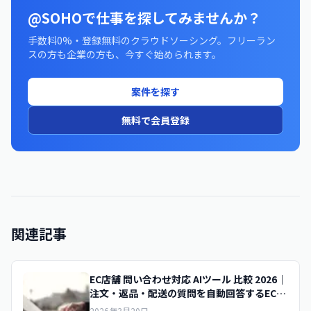
@SOHOで仕事を探してみませんか？
手数料0%・登録無料のクラウドソーシング。フリーラン
スの方も企業の方も、今すぐ始められます。
案件を探す
無料で会員登録
関連記事
EC店舗 問い合わせ対応 AIツール 比較 2026｜
注文・返品・配送の質問を自動回答するEC向
けAIの選び方
2026年3月20日