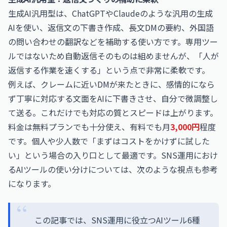
生成AI汎用型は、ChatGPTやClaudeのような汎用の生成
AIを使い、返信文の下書き作成、長文DMの要約、外国語
の問い合わせの翻訳などを補助する使い方です。専用ツー
ルではないため自動返信そのものは組めませんが、「人が
返信する作業を速くする」という点で非常に柔軟です。
例えば、クレームに近いDMが来たときに、感情的になら
ず丁寧に対応する文面をAIに下書きさせ、自分で微調整し
て送る。これだけでも対応の質とスピードは上がります。
料金は無料プランでも十分使え、有料でも月
3,000円
程度
です。個人や少人数で「まずはコストをかけずに試した
い」という場合の入り口として最適です。SNS運用におけ
るAIツールの使い分けについては、次のような視点も参考
になります。
この記事では、SNS運用に役立つAIツール6種