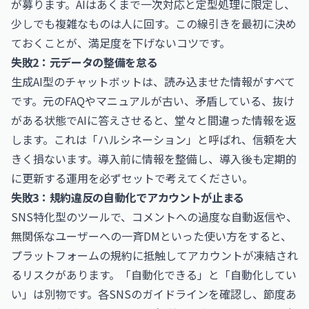
が募ります。AIはあくまで一次対応と定型処理に限定し、
少しでも複雑なものは人に回す。この線引きを最初に決め
ておくことが、満足度を下げないコツです。
失敗2：元データの整備を怠る
生成AI型のチャットボットは、読み込ませた情報がすべて
です。元のFAQやマニュアルが古い、矛盾している、抜け
がある状態でAIに答えさせると、堂々と間違った情報を返
します。これは「ハルシネーション」と呼ばれ、信頼を大
きく損ないます。導入前に情報を整備し、導入後も定期的
に更新する運用を必ずセットで考えてください。
失敗3：規約違反の自動化でアカウントが止まる
SNS特化型のツールで、コメントへの過度な自動返信や、
無関係なユーザーへの一斉DMといった使い方をすると、
プラットフォームの規約に抵触してアカウントが凍結され
るリスクがあります。「自動化できる」と「自動化してい
い」は別物です。各SNSのガイドラインを確認し、節度あ