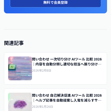
無料で会員登録
関連記事
問い合わせ 一次切り分け AIツール 比較 2026
｜内容を自動分類し適切な担当へ振り分ける
サポートAIの選び方
2026年2月8日
問い合わせ 自己解決促進 AIツール 比較 2026
｜ヘルプ記事を自動提案し入電を減らすサポ
ートAIの選び方
2026年1月26日