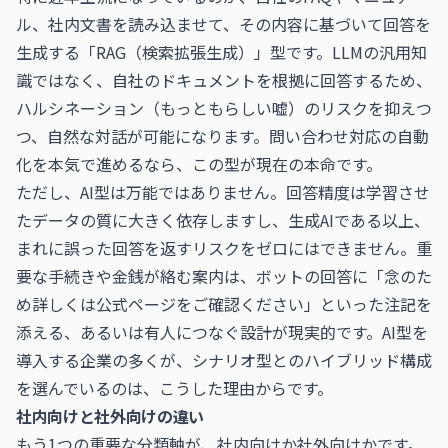
ル、社内文書を読み込ませて、その内容に基づいて回答を
生成する「RAG（検索拡張生成）」型です。LLMの汎用知
識ではなく、自社のドキュメントを根拠に回答するため、
ハルシネーション（もっともらしい嘘）のリスクを抑えつ
つ、自然な対話が可能になります。問い合わせ対応の自動
化を本気で進めるなら、この型が現在の本命です。
ただし、AI型は万能ではありません。回答精度は学習させ
たデータの質に大きく依存しますし、生成AIである以上、
まれに誤った回答を返すリスクをゼロにはできません。重
要な手続きや金銭が絡む案内は、ボットの回答に「念のた
め詳しくは公式ページをご確認ください」といった注記を
添える、あるいは有人につなぐ設計が現実的です。AI型を
導入する企業の多くが、シナリオ型とのハイブリッド構成
を選んでいるのは、こうした理由からです。
社内向けと社外向けの違い
もう1つの重要な分類軸が、社内向けか社外向けかです。