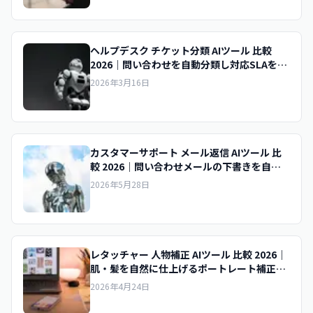
ヘルプデスク チケット分類 AIツール 比較
2026｜問い合わせを自動分類し対応SLAを守
るAIの選び方
2026年3月16日
カスタマーサポート メール返信 AIツール 比
較 2026｜問い合わせメールの下書きを自動
生成するCS向けAIの選び方
2026年5月28日
レタッチャー 人物補正 AIツール 比較 2026｜
肌・髪を自然に仕上げるポートレート補正AI
の選び方
2026年4月24日