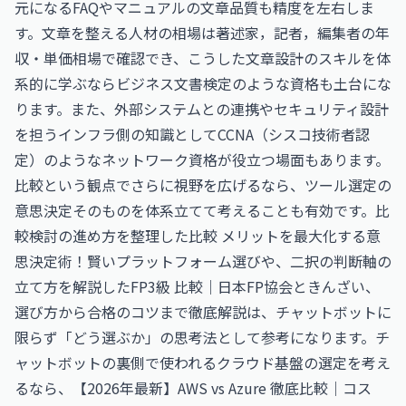
元になるFAQやマニュアルの文章品質も精度を左右しま
す。文章を整える人材の相場は
著述家，記者，編集者の年
収・単価相場
で確認でき、こうした文章設計のスキルを体
系的に学ぶなら
ビジネス文書検定
のような資格も土台にな
ります。また、外部システムとの連携やセキュリティ設計
を担うインフラ側の知識として
CCNA（シスコ技術者認
定）
のようなネットワーク資格が役立つ場面もあります。
比較という観点でさらに視野を広げるなら、ツール選定の
意思決定そのものを体系立てて考えることも有効です。比
較検討の進め方を整理した
比較 メリットを最大化する意
思決定術！賢いプラットフォーム選び
や、二択の判断軸の
立て方を解説した
FP3級 比較｜日本FP協会ときんざい、
選び方から合格のコツまで徹底解説
は、チャットボットに
限らず「どう選ぶか」の思考法として参考になります。チ
ャットボットの裏側で使われるクラウド基盤の選定を考え
るなら、
【2026年最新】AWS vs Azure 徹底比較｜コス