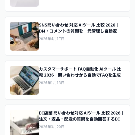
SNS問い合わせ 対応 AIツール 比較 2026｜
DM・コメントの質問を一元管理し自動返信
するAIの選び方
2026年4月17日
カスタマーサポート FAQ自動化 AIツール 比
較 2026｜問い合わせから自動でFAQを生成・
更新するCS向けAIの選び方
2026年1月13日
EC店舗 問い合わせ対応 AIツール 比較 2026｜
注文・返品・配送の質問を自動回答するEC向
けAIの選び方
2026年3月20日