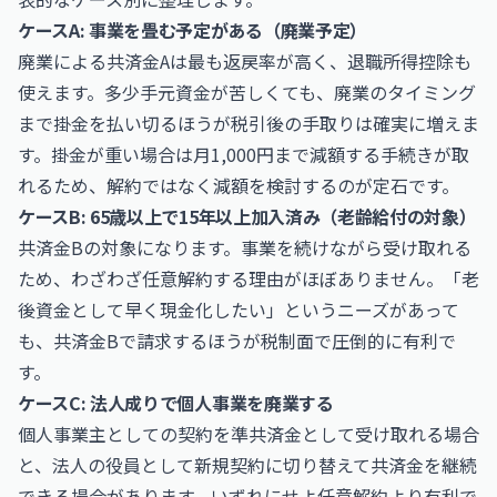
ケースA: 事業を畳む予定がある（廃業予定）
廃業による共済金Aは最も返戻率が高く、退職所得控除も
使えます。多少手元資金が苦しくても、廃業のタイミング
まで掛金を払い切るほうが税引後の手取りは確実に増えま
す。掛金が重い場合は月1,000円まで減額する手続きが取
れるため、解約ではなく減額を検討するのが定石です。
ケースB: 65歳以上で15年以上加入済み（老齢給付の対象）
共済金Bの対象になります。事業を続けながら受け取れる
ため、わざわざ任意解約する理由がほぼありません。「老
後資金として早く現金化したい」というニーズがあって
も、共済金Bで請求するほうが税制面で圧倒的に有利で
す。
ケースC: 法人成りで個人事業を廃業する
個人事業主としての契約を準共済金として受け取れる場合
と、法人の役員として新規契約に切り替えて共済金を継続
できる場合があります。いずれにせよ任意解約より有利で