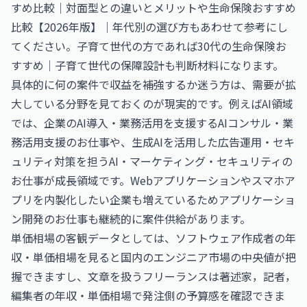
すめ比較｜対面型との違いとメリット
や
生命保険おすすめ
比較【2026年版】｜年代別の選び方
もあわせて参考にし
てください。子育て世代の方であれば
30代の生命保険お
すすめ｜子育て世代の保障設計
も判断材料になります。
具体的に何の案件で収益を補強するか迷う方は、需要が拡
大している分野を見ておくのが現実的です。例えばAI領域
では、企業のAI導入・業務活用を支援する
AIコンサル・業
務活用支援のお仕事
や、生成AIを活用した広告運用・セキ
ュリティ対策を担う
AI・マーケティング・セキュリティの
お仕事
が成長領域です。Webアプリケーションやスマホア
プリを内製化したい企業も増えているため
アプリケーショ
ン開発のお仕事
も継続的に案件供給があります。
単価相場の客観データとしては、
ソフトウェア作成者の年
収・単価相場
を見ると国内のエンジニア市場の中央値が把
握できますし、文章を扱うフリーランスは
著述家，記者，
編集者の年収・単価相場
で発注側の予算感を確認できま