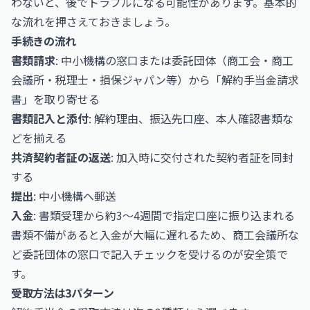
わないと、後でトラブルになる可能性があります。基本的
な流れを押さえておきましょう。
手続きの流れ
書類請求
: 中小機構の窓口または委託団体（商工会・商工
会議所・税理士・損保ジャパン等）から「解約手当金請求
書」を取り寄せる
書類記入と添付
: 解約理由、振込先口座、本人確認書類な
どを揃える
共済契約者証の返送
: 加入時に交付された契約者証を同封
する
提出
: 中小機構へ郵送
入金
: 書類受理から約3〜4週間で指定口座に振り込まれる
書類不備があると入金が大幅に遅れるため、商工会議所な
ど委託団体の窓口で記入チェックを受けるのが安全策で
す。
受取方法は3パターン