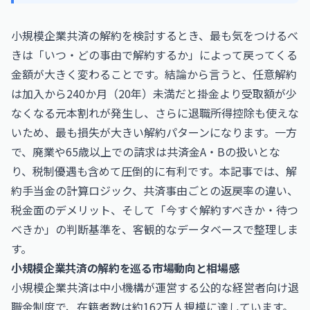
小規模企業共済の解約を検討するとき、最も気をつけるべ
きは「いつ・どの事由で解約するか」によって戻ってくる
金額が大きく変わることです。結論から言うと、任意解約
は加入から240か月（20年）未満だと掛金より受取額が少
なくなる元本割れが発生し、さらに退職所得控除も使えな
いため、最も損失が大きい解約パターンになります。一方
で、廃業や65歳以上での請求は共済金A・Bの扱いとな
り、税制優遇も含めて圧倒的に有利です。本記事では、解
約手当金の計算ロジック、共済事由ごとの返戻率の違い、
税金面のデメリット、そして「今すぐ解約すべきか・待つ
べきか」の判断基準を、客観的なデータベースで整理しま
す。
小規模企業共済の解約を巡る市場動向と相場感
小規模企業共済は中小機構が運営する公的な経営者向け退
職金制度で、在籍者数は約162万人規模に達しています。