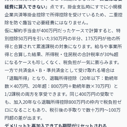
経費に算入できない
」点です。掛金支払時にすでに小規模
企業共済等掛金控除で所得控除を受けているため、二重控
除を防ぐ趣旨で必要経費にはなりません。
仮に解約手当金が400万円だったケースで計算すると、特
別控除50万円を引いた350万円の半分、175万円が他の所
得と合算されて累進課税の対象になります。給与や事業所
得と合算した結果、所得税・住民税の合計税率が30%超
になるケースも珍しくなく、税負担が一気に膨らみます。
一方で共済金A・B・準共済金として受け取れる場合は
「退職所得」となり、退職所得控除（20年以下：勤続年
数×40万円、20年超：800万円＋勤続年数×70万円）と
1/2課税の両方を享受できます。同じ400万円の受取で
も、加入20年なら退職所得控除800万円の枠内で税負担ゼ
ロになることもあり、税引後の手取りで数十万円〜100万
円超の差が出ます。
デメリット3: 再加入できても期間がリセットされる