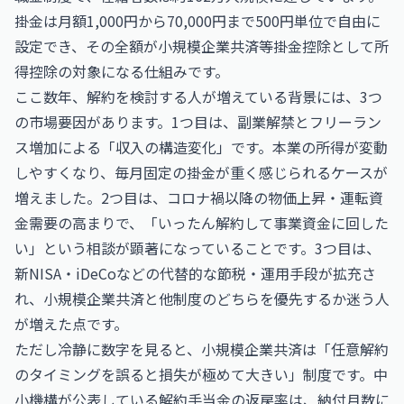
掛金は月額1,000円から70,000円まで500円単位で自由に
設定でき、その全額が小規模企業共済等掛金控除として所
得控除の対象になる仕組みです。
ここ数年、解約を検討する人が増えている背景には、3つ
の市場要因があります。1つ目は、副業解禁とフリーラン
ス増加による「収入の構造変化」です。本業の所得が変動
しやすくなり、毎月固定の掛金が重く感じられるケースが
増えました。2つ目は、コロナ禍以降の物価上昇・運転資
金需要の高まりで、「いったん解約して事業資金に回した
い」という相談が顕著になっていることです。3つ目は、
新NISA・iDeCoなどの代替的な節税・運用手段が拡充さ
れ、小規模企業共済と他制度のどちらを優先するか迷う人
が増えた点です。
ただし冷静に数字を見ると、小規模企業共済は「任意解約
のタイミングを誤ると損失が極めて大きい」制度です。中
小機構が公表している解約手当金の返戻率は、納付月数に