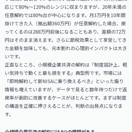
応じて80%〜120%のレンジに収まりますが、20年未満の
任意解約では80%台が中心になります。月3万円を10年間
掛けてきた人（拠出額360万円）が任意解約した場合、戻
ってくるのは288万円前後になることもあり、差額の72万
円はそのまま消えます。さらに節税効果として享受してき
た金額を加味しても、元本割れの心理的インパクトは大き
いです。
正直なところ、小規模企業共済の解約は「制度設計上、軽
い気持ちで動くと最も損をする」典型例です。市場には
「即時解約して新NISAに乗り換えるべき」といった煽り
情報も増えていますが、データで見ると数年待つだけで返
戻率が劇的に改善するケースがほとんどです。まずは制度
の構造を正確に押さえることが、判断の出発点になりま
す。
小規模企業共済の解約には4つの種類がある