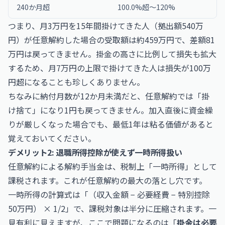
240か月超
100.0%超〜120%
つまり、月3万円を15年間掛けてきた人（拠出額540万
円）が任意解約した場合の受取額は約459万円で、差額81
万円は戻ってきません。掛金の高さに比例して損失も拡大
するため、月7万円の上限で掛けてきた人は損失が100万
円超になることも珍しくありません。
ちなみに納付月数が12か月未満だと、任意解約では「掛
け捨て」になり1円も戻ってきません。加入直後に資金繰
りが厳しくなった場合でも、最低1年は粘る価値があると
覚えておいてください。
デメリット2: 退職所得控除が使えず一時所得扱い
任意解約による解約手当金は、税制上「一時所得」として
課税されます。これが任意解約の最大の落とし穴です。
一時所得の計算式は「（収入金額 − 必要経費 − 特別控除
50万円） × 1/2」で、課税対象は半分に圧縮されます。一
見有利に見えますが、ここで問題になるのは「
掛金は必要