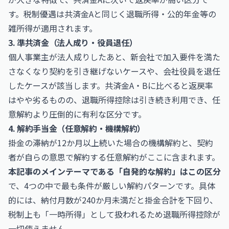
す。税制優遇は共済金Aと同じく退職所得・公的年金等の
雑所得が適用されます。
3. 準共済金（法人成り・役員退任）
個人事業主が法人成りしたあと、新会社で加入要件を満た
さなくなり契約を引き継げないケースや、会社役員を退任
したケースが該当します。共済金A・Bに比べると返戻率
はやや劣るものの、退職所得控除は引き続き利用でき、任
意解約より圧倒的に有利な区分です。
4. 解約手当金（任意解約・機構解約）
掛金の滞納が12か月以上続いた場合の機構解約と、契約
者が自らの意思で解約する任意解約がここに含まれます。
本記事のメインテーマである「自発的な解約」はこの区分
で、4つの中で最も条件が厳しい解約パターンです。具体
的には、納付月数が240か月未満だと掛金合計を下回り、
税制上も「一時所得」として扱われるため退職所得控除が
一切使えません。