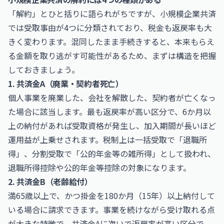
「解約」とひと括りに語られがちですが、小規模企業共済
では受取事由が4つに分類されており、税金も返戻率も大
きく変わります。混同したまま手続きすると、本来もらえ
る金額を取り逃がす可能性があるため、まずは構造を把握
しておきましょう。
1. 共済金A（廃業・契約者死亡）
個人事業を廃業した、会社を解散した、契約者が亡くなっ
た場合に該当します。最も返戻率が高い区分で、6か月以
上の納付があれば受取資格が発生し、加入期間が長いほど
運用益が上乗せされます。税制上は一括受取で「退職所
得」、分割受取で「公的年金等の雑所得」として扱われ、
退職所得控除や公的年金等控除の対象になります。
2. 共済金B（老齢給付）
満65歳以上で、かつ掛金を180か月（15年）以上納付して
いる場合に請求できます。事業を続けながら受け取れる点
が大きな特徴で、共済金Aに次いで返戻率が高い区分で