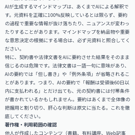
AIが生成するマインドマップは、あくまでAIによる解釈で
す。元資料を正確に100%反映しているとは限らず、要約
の過程で重要な情報が抜け落ちたり、ニュアンスが変わっ
たりすることがあります。マインドマップを納品物や重要
な意思決定の根拠にする場合は、必ず元資料と照合してく
ださい。
特に、契約書や法律文書をAIに要約させた結果をそのまま
信じるのは危険です。法律文書は一語一句に意味があり、
AIの要約では「但し書き」や「例外条項」が省略されるこ
とがあります。つまり、AIの要約で「報酬は受領後60日以
内に支払われる」とだけ出ても、元の契約書には付帯条件
が書かれているかもしれません。要約はあくまで全体像の
把握用と割り切り、肝心な判断は原文に当たる。これを徹
底してください。
著作権・利用範囲の確認
他人が作成したコンテンツ（書籍、有料講座、Web記事