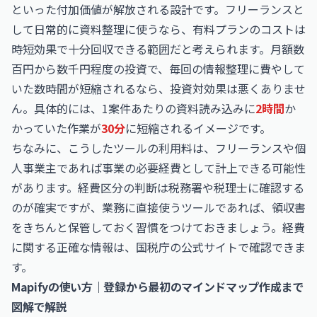
といった付加価値が解放される設計です。フリーランスと
して日常的に資料整理に使うなら、有料プランのコストは
時短効果で十分回収できる範囲だと考えられます。月額数
百円から数千円程度の投資で、毎回の情報整理に費やして
いた数時間が短縮されるなら、投資対効果は悪くありませ
ん。具体的には、1案件あたりの資料読み込みに
2時間
か
かっていた作業が
30分
に短縮されるイメージです。
ちなみに、こうしたツールの利用料は、フリーランスや個
人事業主であれば事業の必要経費として計上できる可能性
があります。経費区分の判断は税務署や税理士に確認する
のが確実ですが、業務に直接使うツールであれば、領収書
をきちんと保管しておく習慣をつけておきましょう。経費
に関する正確な情報は、
国税庁の公式サイト
で確認できま
す。
Mapifyの使い方｜登録から最初のマインドマップ作成まで
図解で解説