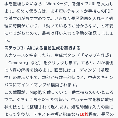
事を整理したいなら「Webページ」を選んでURLを入力し
ます。初めて使う方は、まず短いテキストか手持ちのPDF
で試すのがおすすめです。いきなり長尺動画を入れると処
理に時間がかかり、「動いているのか分からない」と不安
になりがちなので、最初は軽い入力で挙動を確認しましょ
う。
ステップ3：AIによる自動生成を実行する
入力ソースを指定したら、生成ボタン（「マップを作成」
「Generate」など）をクリックします。すると、AIが裏側
で内容の解析を始めます。画面にはローディング（処理
中）の表示が出て、数秒から数十秒待つと、中央のキャン
バスにマインドマップが描画されます。
この瞬間が、Mapifyを使っていて一番気持ちのいいところ
です。ぐちゃぐちゃだった情報が、中心テーマを核に放射
状の枝として整理されて現れます。処理時間は入力の量に
よって変わり、テキストや短い記事なら
10秒
程度、長尺の