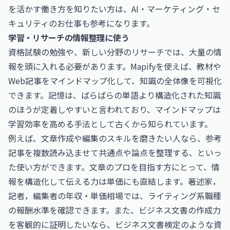
を活かす働き方を知りたい方は、
AI・マーケティング・セ
キュリティのお仕事
も参考になります。
学習・リサーチの情報整理に使う
資格試験の勉強や、新しい分野のリサーチでは、大量の情
報を頭に入れる必要があります。Mapifyを使えば、教材や
Web記事をマインドマップ化して、知識の全体像を可視化
できます。記憶は、ばらばらの単語より構造化された知識
のほうが定着しやすいと言われており、マインドマップは
学習効率を高める手法として古くから知られています。
例えば、文章作成や編集のスキルを磨きたい人なら、参考
記事を複数読み込ませて共通点や論点を整理する、といっ
た使い方ができます。文章のプロを目指す方にとって、情
報を構造化して伝える力は単価にも直結します。
著述家，
記者，編集者の年収・単価相場
では、ライティング系職種
の報酬水準を確認できます。また、ビジネス文書の作成力
を客観的に証明したいなら、
ビジネス文書検定
のような資