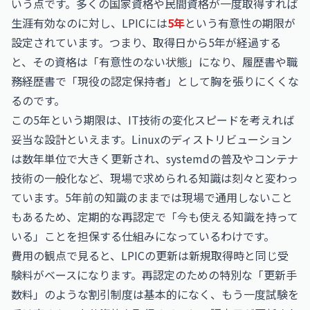
いう点です。多くの国家資格や民間資格が一度取得すれば
生涯有効なのに対し、LPICには
5年
という有意性の期限が
設定されています。つまり、取得日から5年が経過する
と、その資格は「有意性のない状態」になり、履歴書や職
務経歴書で「現役の認定保持者」として胸を張りにくくな
るのです。
この5年という期限は、IT技術の変化スピードを考えれば
妥当な設計といえます。Linuxのディストリビューション
は数年単位で大きく更新され、systemdの普及やコンテナ
技術の一般化など、現場で求められる知識は刻々と変わっ
ています。5年前の知識のままでは現場で通用しないこと
もあるため、定期的な再認定で「今も使える知識を持って
いる」ことを担保する仕組みになっているわけです。
費用の観点で見ると、LPICの更新は新規取得時と同じ受
験料がベースになります。再認定のための特別な「更新手
数料」のような割引制度は基本的になく、もう一度試験を