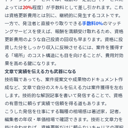
よっては
20%
程度）が手数料として差し引かれます。これ
は資格更新費用とは別に、継続的に発生するコストです。
一方で、発注者と直接やり取りできる
手数料0%
のマッチ
ングサービスを使えば、報酬を満額受け取れるため、資格
更新費用のような自己投資の回収も早まります。資格に投
資した分をしっかり収入に反映させるには、案件を獲得す
る「場所」のコスト構造にも目を向けることが、費用対効
果を高める鍵になります。
文章で実績を伝える力も武器になる
技術職であっても、案件提案文や成果物のドキュメント作
成など、文章で自分のスキルを伝える力は案件獲得を左右
します。技術的な解説記事を書いて発信することで、資格
の有意性に頼らず実績で信頼を得る道もあります。
こうした発信を仕事にする職種の相場感は
著述家，記者，
編集者の年収・単価相場
で確認できます。技術と文章力を
掛け合わせれば、資格更新だけに頼らないキャリアの選択