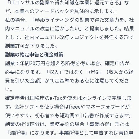
「ITコンサルの副業で得た知識を本業に還元できる」な
ど、本業へのフィードバックを具体的に示します。
私の場合、「Webライティングの副業で得た文章力を、社
内マニュアルの改善に活かしたい」と提案しました。結果
として、社内マニュアル改訂プロジェクトを兼任する形で
副業許可が下りました。
副業の確定申告と税金対策
副業で年間20万円を超える所得を得た場合、確定申告が
必要になります。「収入」ではなく「所得」（収入から経
費を引いた金額）が判定基準である点に注意してくださ
い。
確定申告は
国税庁
のe-Taxを使えばオンラインで完結しま
す。会計ソフトを使う場合は
freee
や
マネーフォワード
が
使いやすく、初心者でも短時間で申告書が作成できます。
副業の所得区分は、業務委託の場合「事業所得」または
「雑所得」になります。事業所得として申告すれば青色申