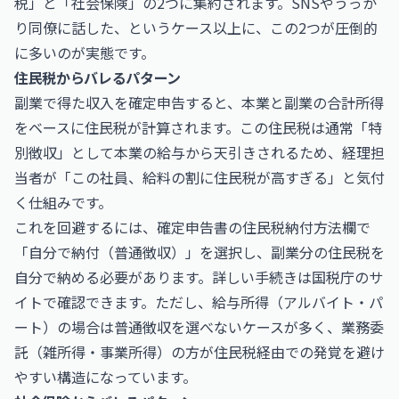
税」と「社会保険」の2つに集約されます。SNSやうっか
り同僚に話した、というケース以上に、この2つが圧倒的
に多いのが実態です。
住民税からバレるパターン
副業で得た収入を確定申告すると、本業と副業の合計所得
をベースに住民税が計算されます。この住民税は通常「特
別徴収」として本業の給与から天引きされるため、経理担
当者が「この社員、給料の割に住民税が高すぎる」と気付
く仕組みです。
これを回避するには、確定申告書の住民税納付方法欄で
「自分で納付（普通徴収）」を選択し、副業分の住民税を
自分で納める必要があります。詳しい手続きは
国税庁
のサ
イトで確認できます。ただし、給与所得（アルバイト・パ
ート）の場合は普通徴収を選べないケースが多く、業務委
託（雑所得・事業所得）の方が住民税経由での発覚を避け
やすい構造になっています。