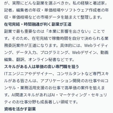
が、実際にどんな副業を選ぶべきか。私の経験と
著述家，
記者，編集者の年収・単価相場
や
ソフトウェア作成者の年
収・単価相場
などの市場データを踏まえて整理します。
在宅完結・時間融通が利く副業が王道
副業で最も重要なのは「本業に影響を出さない」ことで
す。そのため、在宅完結で稼働時間を自分で決められる業
務委託案件が王道になります。具体的には、Webライティ
ング、データ入力、プログラミング、Webデザイン、動画
編集、翻訳、オンライン秘書などです。
スキルがある人は単価の高い専門職を狙う
ITエンジニアやデザイナー、コンサルタントなど専門スキ
ルがある皆さんは、
アプリケーション開発のお仕事
や
AIコ
ンサル・業務活用支援のお仕事
で高単価の案件を狙えま
す。AI関連スキルがあれば
AI・マーケティング・セキュリ
ティのお仕事
分野も成長著しい領域です。
資格を活かす副業