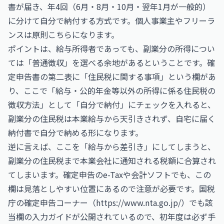
書が届き、年4回（6月・8月・10月・翌年1月が一般的）
に分けて自分で納付する方式です。個人事業主やフリーラ
ンスは原則こちらになります。
ポイントは、給与所得者であっても、副業分の所得につい
ては「普通徴収」を選べる余地があるということです。確
定申告書の第二表に「住民税に関する事項」という欄があ
り、ここで「給与・公的年金等以外の所得に係る住民税の
徴収方法」として「自分で納付」にチェックを入れると、
副業分の住民税は本業給与から天引きされず、自宅に届く
納付書で自分で納める形になります。
逆に言えば、ここを「給与から差引き」にしてしまうと、
副業分の住民税まで本業会社に通知される税額に合算され
てしまいます。確定申告のe-Taxや会計ソフトでも、この
欄は見落としやすい位置にあるので注意が必要です。国税
庁の確定申告コーナー（
https://www.nta.go.jp/
）でも該
当欄の入力ガイドが公開されているので、初年度は必ず手