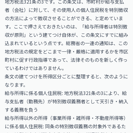
地方税法321条の3です。この条文は、市町村が給与支払
者（会社）に対して、その使用人の個人住民税を特別徴収
の方法によって徴収させることができる、と定めていま
す。ここで押さえておきたいのは、「給与所得者は特別徴
収が原則」という建てつけ自体が、この条文にすでに組み
込まれているという点です。総務省の一連の通知は、この
地方税法の規定をどこまで一律・厳格に適用するかを市区
町村に促す行政指導であって、法律そのものを新しく作っ
ているわけではありません。
条文の建てつけを所得区分ごとに整理すると、次のように
なります。
給与所得に係る個人住民税: 地方税法321条の3により、給
与支払者（勤務先）が特別徴収義務者として天引き・納入
する義務を負う
給与所得以外の所得（事業所得・雑所得・不動産所得等）
に係る個人住民税: 同条の特別徴収義務の対象外であるた