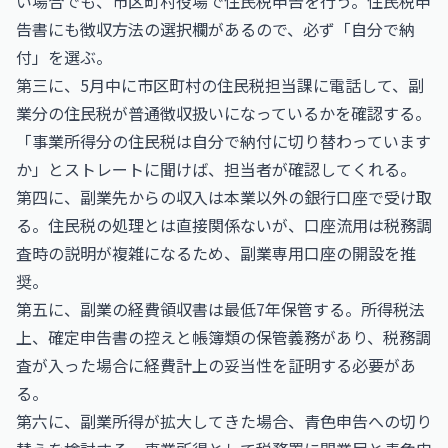
い場合でも、市区町村役場で住民税申告を行う。住民税申
告書にも徴収方法の選択欄があるので、必ず「自分で納
付」を選ぶ。
第三に、5月中に市区町村の住民税担当課に電話して、副
業分の住民税が普通徴収扱いになっているかを確認する。
「事業所得分の住民税は自分で納付に切り替わっています
か」とストレートに聞けば、担当者が確認してくれる。
第四に、副業先からの収入は本業以外の銀行口座で受け取
る。住民税の処理とは直接関係ないが、口座流用は税務調
査時の説明が複雑になるため、副業専用口座の開設を推
奨。
第五に、副業の経費領収書は最低7年保管する。所得税法
上、確定申告書の控えと帳簿類の保管義務があり、税務調
査が入った場合に経費計上の妥当性を証明する必要があ
る。
第六に、副業所得が拡大してきた場合、青色申告への切り