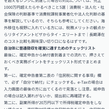
を超えるレンジに到達した場合の対応については、
売上
1000万円超えたらやるべきこと5選｜消費税・法人化・社
会保険の判断基準
で消費税課税事業者化や法人化判断の基
準を解説しているので、そちらも参考にしてください。海
外移住も視野に入れている方には、税務メリットの観点か
ら
リタイアメントビザからタイ・エリートまで｜長期滞在
のコスト比較
も興味深い切り口になるはずです。
自治体に普通徴収を確実に通すためのチェックリスト
最後に、確定申告から納付書到着までの流れで、押さえて
おくべき実務ポイントをチェックリスト形式でまとめま
す。
第一に、確定申告書第二表の「住民税に関する事項」欄
で、必ず「自分で納付」にチェックする。e-Taxの場合は
入力画面の最後の方に出てくるので見落とし注意。紙申告
の場合は記入漏れがないか、提出前に再確認する。
第二に、副業所得が20万円以下で所得税確定申告をしな