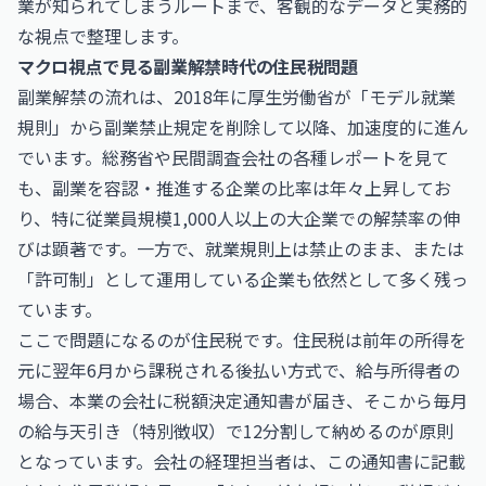
業が知られてしまうルートまで、客観的なデータと実務的
な視点で整理します。
マクロ視点で見る副業解禁時代の住民税問題
副業解禁の流れは、2018年に厚生労働省が「モデル就業
規則」から副業禁止規定を削除して以降、加速度的に進ん
でいます。総務省や民間調査会社の各種レポートを見て
も、副業を容認・推進する企業の比率は年々上昇してお
り、特に従業員規模1,000人以上の大企業での解禁率の伸
びは顕著です。一方で、就業規則上は禁止のまま、または
「許可制」として運用している企業も依然として多く残っ
ています。
ここで問題になるのが住民税です。住民税は前年の所得を
元に翌年6月から課税される後払い方式で、給与所得者の
場合、本業の会社に税額決定通知書が届き、そこから毎月
の給与天引き（特別徴収）で12分割して納めるのが原則
となっています。会社の経理担当者は、この通知書に記載