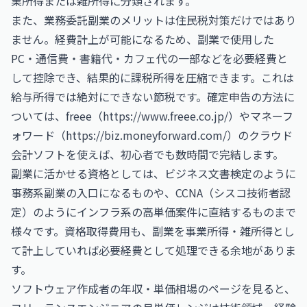
業所得または雑所得に分類されます。
また、業務委託副業のメリットは住民税対策だけではあり
ません。経費計上が可能になるため、副業で使用した
PC・通信費・書籍代・カフェ代の一部などを必要経費と
して控除でき、結果的に課税所得を圧縮できます。これは
給与所得では絶対にできない節税です。確定申告の方法に
ついては、freee（
https://www.freee.co.jp/
）やマネーフ
ォワード（
https://biz.moneyforward.com/
）のクラウド
会計ソフトを使えば、初心者でも数時間で完結します。
副業に活かせる資格としては、
ビジネス文書検定
のように
事務系副業の入口になるものや、
CCNA（シスコ技術者認
定）
のようにインフラ系の高単価案件に直結するものまで
様々です。資格取得費用も、副業を事業所得・雑所得とし
て計上していれば必要経費として処理できる余地がありま
す。
ソフトウェア作成者の年収・単価相場
のページを見ると、