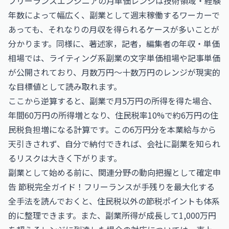
フリーランスエンジニアの月単価レンジは技術領域・経験
年数によって幅広く、副業として週末稼働するワーカーで
あっても、それなりの月収を得られるケースが多いことが
分かります。同様に、
著述家，記者，編集者の年収・単価
相場
では、ライティング系副業の文字単価相場や記事単価
が公開されており、月数万円〜十数万円のレンジが現実的
な目標値として読み取れます。
ここから逆算すると、副業で月5万円の所得を得た場合、
年間60万円の所得増となり、住民税率10%で約6万円の住
民税負担増になる計算です。この6万円分を本業給与から
天引きされず、自分で納付できれば、会社に副業を知られ
るリスクは大きく下がります。
副業として始める前に、関連分野の動向把握として
確定申
告 節税完全ガイド！フリーランスが手残りを最大化する
全手法
を読んでおくと、住民税以外の節税ポイントも体系
的に整理できます。また、副業所得が成長して1,000万円