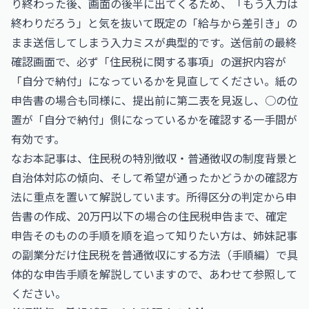
り終わった後、画面の後半に出てくるため、「もう入力は
終わりだろう」と気を抜いて既定の「給与から差引き」の
まま送信してしまう入力ミスが典型的です。送信前の最終
確認画面で、必ず「住民税に関する事項」の選択内容が
「自分で納付」になっているかを見直してください。紙の
申告書の場合も同様に、提出前に第二表を見返し、○の位
置が「自分で納付」側になっているかを確認する一手間が
有効です。
なお本記事は、住民税の特別徴収・普通徴収の制度背景と
自治体対応の傾向、そして希望が通ったかどうかの確認方
法に重点を置いて解説しています。所得区分の判定から申
告書の作成、20万円以下の場合の住民税申告まで、確定
申告そのものの手順を順を追って知りたい方は、姉妹記事
の
副業分だけ住民税を普通徴収にする方法（手順編）
で具
体的な申告手順を解説していますので、あわせて参照して
ください。