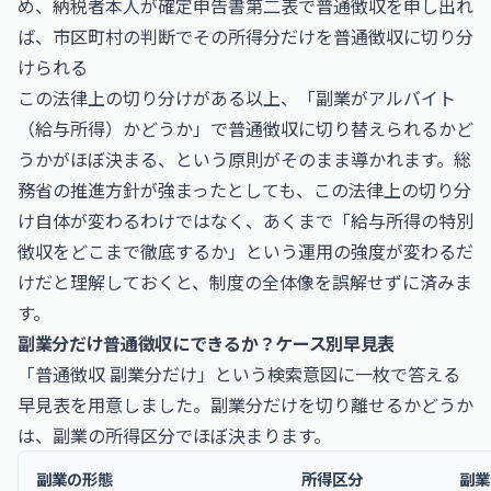
め、納税者本人が確定申告書第二表で普通徴収を申し出れ
ば、市区町村の判断でその所得分だけを普通徴収に切り分
けられる
この法律上の切り分けがある以上、「副業がアルバイト
（給与所得）かどうか」で普通徴収に切り替えられるかど
うかがほぼ決まる、という原則がそのまま導かれます。総
務省の推進方針が強まったとしても、この法律上の切り分
け自体が変わるわけではなく、あくまで「給与所得の特別
徴収をどこまで徹底するか」という運用の強度が変わるだ
けだと理解しておくと、制度の全体像を誤解せずに済みま
す。
副業分だけ普通徴収にできるか？ケース別早見表
「普通徴収 副業分だけ」という検索意図に一枚で答える
早見表を用意しました。副業分だけを切り離せるかどうか
は、副業の所得区分でほぼ決まります。
副業の形態
所得区分
副業