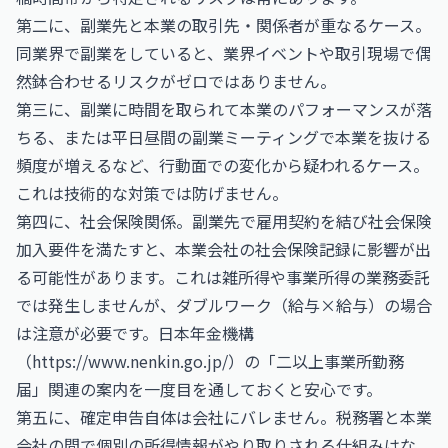
第二に、副業先と本業の取引先・関係者が重なるケース。
同業界で副業をしていると、業界イベントや取引現場で偶
然鉢合わせるリスクがゼロではありません。
第三に、副業に時間を取られて本業のパフォーマンスが落
ちる、または平日昼間の副業ミーティングで本業を抜ける
頻度が増えるなど、行動面での変化から疑われるケース。
これは技術的な対策では防げません。
第四に、社会保険関係。副業先で雇用契約を結び社会保険
加入要件を満たすと、本業会社の社会保険記録に影響が出
る可能性があります。これは雑所得や事業所得の業務委託
では発生しませんが、ダブルワーク（給与×給与）の場合
は注意が必要です。日本年金機構
（
https://www.nenkin.go.jp/
）の「二以上事業所勤務
届」関連の案内を一度目を通しておくと安心です。
第五に、確定申告自体は会社にバレません。税務署と本業
会社の間で個別の所得情報がやり取りされる仕組みはな