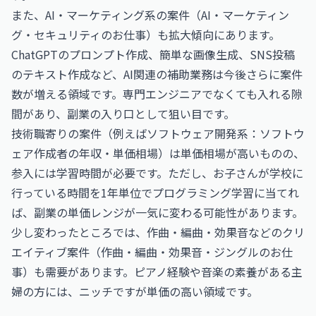
また、AI・マーケティング系の案件（
AI・マーケティン
グ・セキュリティのお仕事
）も拡大傾向にあります。
ChatGPTのプロンプト作成、簡単な画像生成、SNS投稿
のテキスト作成など、AI関連の補助業務は今後さらに案件
数が増える領域です。専門エンジニアでなくても入れる隙
間があり、副業の入り口として狙い目です。
技術職寄りの案件（例えばソフトウェア開発系：
ソフトウ
ェア作成者の年収・単価相場
）は単価相場が高いものの、
参入には学習時間が必要です。ただし、お子さんが学校に
行っている時間を1年単位でプログラミング学習に当てれ
ば、副業の単価レンジが一気に変わる可能性があります。
少し変わったところでは、作曲・編曲・効果音などのクリ
エイティブ案件（
作曲・編曲・効果音・ジングルのお仕
事
）も需要があります。ピアノ経験や音楽の素養がある主
婦の方には、ニッチですが単価の高い領域です。