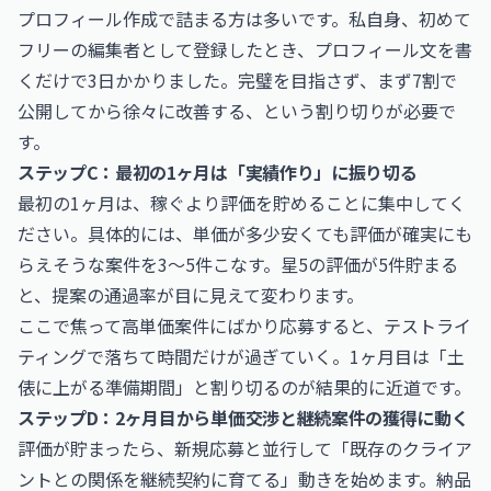
プロフィール作成で詰まる方は多いです。私自身、初めて
フリーの編集者として登録したとき、プロフィール文を書
くだけで3日かかりました。完璧を目指さず、まず7割で
公開してから徐々に改善する、という割り切りが必要で
す。
ステップC：最初の1ヶ月は「実績作り」に振り切る
最初の1ヶ月は、稼ぐより評価を貯めることに集中してく
ださい。具体的には、単価が多少安くても評価が確実にも
らえそうな案件を3〜5件こなす。星5の評価が5件貯まる
と、提案の通過率が目に見えて変わります。
ここで焦って高単価案件にばかり応募すると、テストライ
ティングで落ちて時間だけが過ぎていく。1ヶ月目は「土
俵に上がる準備期間」と割り切るのが結果的に近道です。
ステップD：2ヶ月目から単価交渉と継続案件の獲得に動く
評価が貯まったら、新規応募と並行して「既存のクライア
ントとの関係を継続契約に育てる」動きを始めます。納品