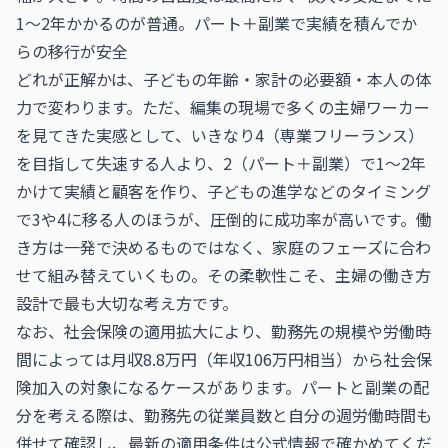
1〜2年かかるのが普通。パート＋副業で実績を積んでか
らの移行が安全
どれが正解かは、子どもの年齢・家計の必要額・本人の体
力で変わります。ただ、編集の現場で多くの主婦ワーカー
を見てきた実感として、いきなり4（専業フリーランス）
を目指して失速する人より、2（パート＋副業）で1〜2年
かけて実績と顧客を作り、子どもの進学などのタイミング
で3や4に移る人のほうが、圧倒的に成功率が高いです。働
き方は一発で決めるものではなく、家庭のフェーズに合わ
せて組み替えていくもの。その柔軟性こそ、主婦の働き方
設計で最も大切な考え方です。
なお、社会保険の適用拡大により、勤務先の規模や労働時
間によっては月収8.8万円（年収106万円相当）から社会保
険加入の対象になるケースがあります。パートと副業の配
分を考える際は、勤務先の従業員数と自分の週労働時間も
併せて確認し、最新の適用条件は公式情報で確かめてくだ