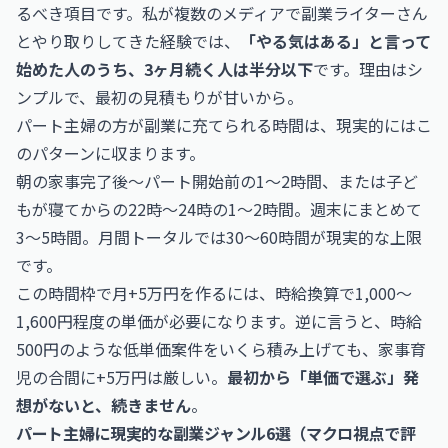
るべき項目です。私が複数のメディアで副業ライターさん
とやり取りしてきた経験では、
「やる気はある」と言って
始めた人のうち、3ヶ月続く人は半分以下
です。理由はシ
ンプルで、最初の見積もりが甘いから。
パート主婦の方が副業に充てられる時間は、現実的にはこ
のパターンに収まります。
朝の家事完了後〜パート開始前の1〜2時間、または子ど
もが寝てからの22時〜24時の1〜2時間。週末にまとめて
3〜5時間。月間トータルでは30〜60時間が現実的な上限
です。
この時間枠で月+5万円を作るには、時給換算で1,000〜
1,600円程度の単価が必要になります。逆に言うと、時給
500円のような低単価案件をいくら積み上げても、家事育
児の合間に+5万円は厳しい。
最初から「単価で選ぶ」発
想がないと、続きません
。
パート主婦に現実的な副業ジャンル6選（マクロ視点で評