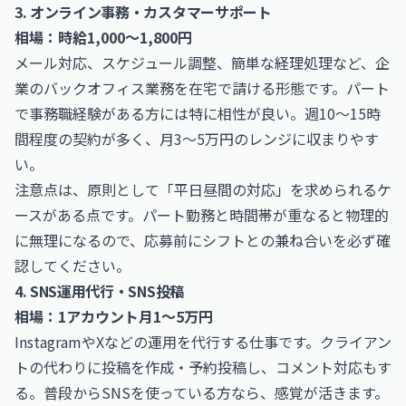
3. オンライン事務・カスタマーサポート
相場：時給1,000〜1,800円
メール対応、スケジュール調整、簡単な経理処理など、企
業のバックオフィス業務を在宅で請ける形態です。パート
で事務職経験がある方には特に相性が良い。週10〜15時
間程度の契約が多く、月3〜5万円のレンジに収まりやす
い。
注意点は、原則として「平日昼間の対応」を求められるケ
ースがある点です。パート勤務と時間帯が重なると物理的
に無理になるので、応募前にシフトとの兼ね合いを必ず確
認してください。
4. SNS運用代行・SNS投稿
相場：1アカウント月1〜5万円
InstagramやXなどの運用を代行する仕事です。クライアン
トの代わりに投稿を作成・予約投稿し、コメント対応もす
る。普段からSNSを使っている方なら、感覚が活きます。