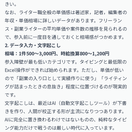
きい。
なお、ライター職全般の単価感は
著述家，記者，編集者の
年収・単価相場
に詳しいデータがあります。フリーラン
ス・副業ライターの平均単価や案件数の推移を見られるの
で、参入前に一度目を通しておくと相場感がつかめます。
2. データ入力・文字起こし
相場：1件500〜3,000円、時給換算800〜1,200円
参入障壁が最も低いカテゴリです。タイピングと最低限の
Excel操作ができれば始められます。ただし、単価が低い
ので「副業の入り口として実績作りに使う」「ライティン
グが詰まったときの息抜き」程度に位置づけるのが現実的
です。
文字起こしは、最近はAI（自動文字起こしツール）が下書
きを作り、人間が校正する形が主流になりつつあります。
AIに完全に置き換わるわけではないものの、純粋なタイピ
ング能力だけで戦うのは厳しい時代に入っています。