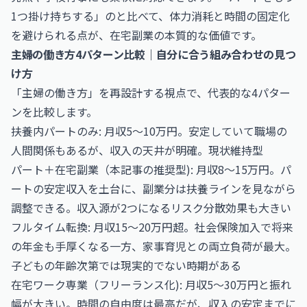
1つ掛け持ちする」のと比べて、体力消耗と時間の固定化
を避けられる点が、在宅副業の本質的な価値です。
主婦の働き方4パターン比較｜自分に合う組み合わせの見つ
け方
「主婦の働き方」を再設計する視点で、代表的な4パター
ンを比較します。
扶養内パートのみ: 月収5〜10万円。安定していて職場の
人間関係もあるが、収入の天井が明確。現状維持型
パート＋在宅副業（本記事の推奨型): 月収8〜15万円。パ
ートの安定収入を土台に、副業分は扶養ラインを見ながら
調整できる。収入源が2つになるリスク分散効果も大きい
フルタイム転換: 月収15〜20万円超。社会保険加入で将来
の年金も手厚くなる一方、家事育児との両立負荷が最大。
子どもの年齢次第では現実的でない時期がある
在宅ワーク専業（フリーランス化): 月収5〜30万円と振れ
幅が大きい。時間の自由度は最高だが、収入の安定までに