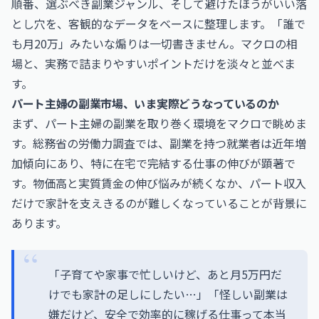
順番、選ぶべき副業ジャンル、そして避けたほうがいい落
とし穴を、客観的なデータをベースに整理します。「誰で
も月20万」みたいな煽りは一切書きません。マクロの相
場と、実務で詰まりやすいポイントだけを淡々と並べま
す。
パート主婦の副業市場、いま実際どうなっているのか
まず、パート主婦の副業を取り巻く環境をマクロで眺めま
す。総務省の労働力調査では、副業を持つ就業者は近年増
加傾向にあり、特に在宅で完結する仕事の伸びが顕著で
す。物価高と実質賃金の伸び悩みが続くなか、パート収入
だけで家計を支えきるのが難しくなっていることが背景に
あります。
「子育てや家事で忙しいけど、あと月5万円だ
けでも家計の足しにしたい…」「怪しい副業は
嫌だけど、安全で効率的に稼げる仕事って本当