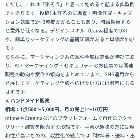
ただし、これは「楽そう」と思って始めると詰まる典型例
でもあります。投稿1本作るのに調査・画像作成・キャプ
ション執筆で2〜3時間かかることもあり、時給換算する
と意外と低くなる。デザインスキル（Canva程度でOK）
や、簡単なマーケティングの基礎知識があると単価が伸び
ます。
ちなみに、マーケティング系の案件全般は需要が伸びてお
り、
AI・マーケティング・セキュリティのお仕事
では関連
職種の動向や案件の傾向をまとめています。SNS運用から
発展してマーケティング全般へ広げたい方には参考になる
はずです。
5. ハンドメイド販売
相場：1点500〜5,000円、月の売上1〜10万円
minneやCreemaなどのプラットフォームで自作のアクセ
サリー・雑貨を販売する形態です。手芸が趣味の方には親
和性が高いものの、収益化の観点では「材料費・送料・出