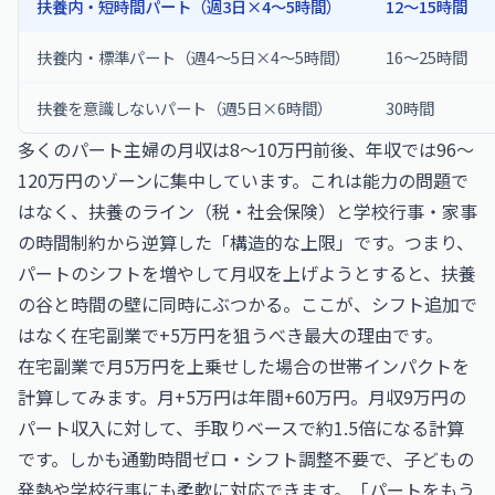
扶養内・短時間パート（週3日×4〜5時間）
12〜15時間
扶養内・標準パート（週4〜5日×4〜5時間）
16〜25時間
扶養を意識しないパート（週5日×6時間）
30時間
多くのパート主婦の月収は8〜10万円前後、年収では96〜
120万円のゾーンに集中しています。これは能力の問題で
はなく、扶養のライン（税・社会保険）と学校行事・家事
の時間制約から逆算した「構造的な上限」です。つまり、
パートのシフトを増やして月収を上げようとすると、扶養
の谷と時間の壁に同時にぶつかる。ここが、シフト追加で
はなく在宅副業で+5万円を狙うべき最大の理由です。
在宅副業で月5万円を上乗せした場合の世帯インパクトを
計算してみます。月+5万円は年間+60万円。月収9万円の
パート収入に対して、手取りベースで約1.5倍になる計算
です。しかも通勤時間ゼロ・シフト調整不要で、子どもの
発熱や学校行事にも柔軟に対応できます。「パートをもう