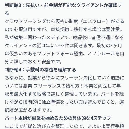
判断軸3：先払い・前金制が可能なクライアントか確認す
る
クラウドソーシングなら仮払い制度（エスクロー）がある
ので心配無用ですが、直接契約に移行する場合は要注意。
私が編集に関わったメディアで、納品後に音信不通になる
クライアントの話は年に2〜3件は聞きます。最初の3ヶ月
は仮払いのあるプラットフォーム経由、というルールを自
分に課しておくと安全です。
判断軸4：手数料の構造を理解する
ちなみに、副業から徐々にフリーランス化していく道筋に
ついては
副業 フリーランスの始め方！本業と両立して年
収を最大化する戦略
で詳しく整理しています。パートを続
けながら段階的に独立準備をしたい方は読んでおくと、選
択肢が広がるはずです。
パート主婦が副業を始めるための具体的な4ステップ
ここまで前提と選び方を整理したので、いよいよ実行手順