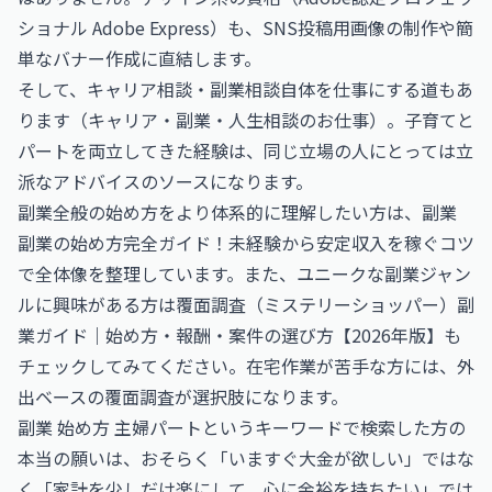
ショナル Adobe Express
）も、SNS投稿用画像の制作や簡
単なバナー作成に直結します。
そして、キャリア相談・副業相談自体を仕事にする道もあ
ります（
キャリア・副業・人生相談のお仕事
）。子育てと
パートを両立してきた経験は、同じ立場の人にとっては立
派なアドバイスのソースになります。
副業全般の始め方をより体系的に理解したい方は、
副業
副業の始め方完全ガイド！未経験から安定収入を稼ぐコツ
で全体像を整理しています。また、ユニークな副業ジャン
ルに興味がある方は
覆面調査（ミステリーショッパー）副
業ガイド｜始め方・報酬・案件の選び方【2026年版】
も
チェックしてみてください。在宅作業が苦手な方には、外
出ベースの覆面調査が選択肢になります。
副業 始め方 主婦パートというキーワードで検索した方の
本当の願いは、おそらく「いますぐ大金が欲しい」ではな
く「家計を少しだけ楽にして、心に余裕を持ちたい」では