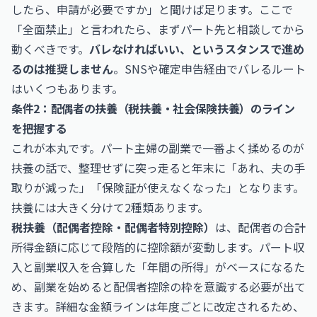
したら、申請が必要ですか」と聞けば足ります。ここで
「全面禁止」と言われたら、まずパート先と相談してから
動くべきです。
バレなければいい、というスタンスで進め
るのは推奨しません
。SNSや確定申告経由でバレるルート
はいくつもあります。
条件2：配偶者の扶養（税扶養・社会保険扶養）のライン
を把握する
これが本丸です。パート主婦の副業で一番よく揉めるのが
扶養の話で、整理せずに突っ走ると年末に「あれ、夫の手
取りが減った」「保険証が使えなくなった」となります。
扶養には大きく分けて2種類あります。
税扶養（配偶者控除・配偶者特別控除）
は、配偶者の合計
所得金額に応じて段階的に控除額が変動します。パート収
入と副業収入を合算した「年間の所得」がベースになるた
め、副業を始めると配偶者控除の枠を意識する必要が出て
きます。詳細な金額ラインは年度ごとに改定されるため、