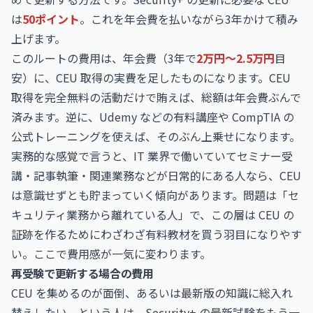
は
50ポイント
。これを年会費を払いながら3年かけて積み
上げます。
このルートの費用は、年会費（3年で
2万円〜2.5万円
目
安）に、CEU 取得の実費を足したものになります。CEU
取得を完全無料の活動だけで賄えば、総額は年会費ぶんで
済みます。逆に、Udemy などの有料講座や CompTIA の
公式トレーニングを使えば、そのぶん上乗せになります。
実務的な感覚で言うと、IT 業界で働いていてセミナー受
講・記事執筆・関連業務などが日常的にある人なら、CEU
は意識せずとも貯まっていく傾向があります。問題は「セ
キュリティ業務から離れている人」で、この層は CEU の
証跡を作るためにわざわざ有料教材を買う羽目になりやす
い。ここで費用感が一気に変わります。
再受験で更新する場合の費用
CEU を集めるのが面倒、あるいは最新版の知識に総入れ
替えしたい、という人は、Security+ の最新試験をもう一