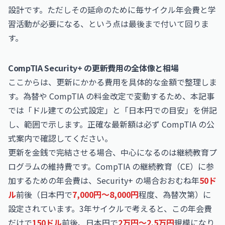
設計です。ただしその延命のために毎サイクル年会費と学
習活動が必要になる、という点は最後まで付いて回りま
す。
CompTIA Security+ の更新費用の全体像と相場
ここからは、更新にかかる費用を具体的な金額で整理しま
す。為替や CompTIA の料金改定で変動するため、本記事
では「ドル建ての公式設定」と「日本円での目安」を併記
し、範囲で示します。正確な最新額は必ず CompTIA の公
式案内で確認してください。
更新を金銭で完結させる場合、中心になるのは継続教育プ
ログラムの維持費です。CompTIA の継続教育（CE）に参
加するための年会費は、Security+ の場合おおむね年
50ド
ル
前後（日本円で
7,000円〜8,000円
程度、為替次第）に
設定されています。3年サイクルで考えると、この年会費
だけで
150ドル
前後、日本円で
2万円〜2.5万円
規模になり