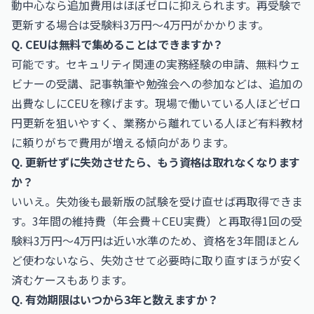
動中心なら追加費用はほぼゼロに抑えられます。再受験で
更新する場合は受験料3万円〜4万円がかかります。
Q. CEUは無料で集めることはできますか？
可能です。セキュリティ関連の実務経験の申請、無料ウェ
ビナーの受講、記事執筆や勉強会への参加などは、追加の
出費なしにCEUを稼げます。現場で働いている人ほどゼロ
円更新を狙いやすく、業務から離れている人ほど有料教材
に頼りがちで費用が増える傾向があります。
Q. 更新せずに失効させたら、もう資格は取れなくなります
か？
いいえ。失効後も最新版の試験を受け直せば再取得できま
す。3年間の維持費（年会費＋CEU実費）と再取得1回の受
験料3万円〜4万円は近い水準のため、資格を3年間ほとん
ど使わないなら、失効させて必要時に取り直すほうが安く
済むケースもあります。
Q. 有効期限はいつから3年と数えますか？