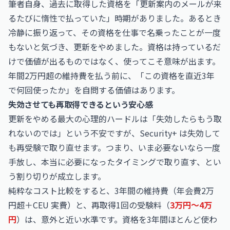
筆者自身、過去に取得した資格を「更新案内のメールが来
るたびに惰性で払っていた」時期がありました。あるとき
冷静に振り返って、その資格を仕事で名乗ったことが一度
もないと気づき、更新をやめました。資格は持っているだ
けで価値が出るものではなく、使ってこそ意味が出ます。
年間2万円超の維持費を払う前に、「この資格を直近3年
で何回使ったか」を自問する価値はあります。
失効させても再取得できるという安心感
更新をやめる最大の心理的ハードルは「失効したらもう取
れないのでは」という不安ですが、Security+ は失効して
も再受験で取り直せます。つまり、いま必要ないなら一度
手放し、本当に必要になったタイミングで取り直す、とい
う割り切りが成立します。
純粋なコスト比較をすると、3年間の維持費（年会費2万
円超＋CEU 実費）と、再取得1回の受験料（
3万円〜4万
円
）は、意外と近い水準です。資格を3年間ほとんど使わ