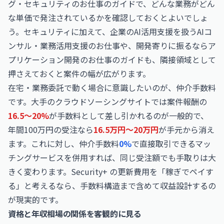
グ・セキュリティのお仕事
のガイドで、どんな業務がどん
な単価で発注されているかを確認しておくとよいでしょ
う。セキュリティに加えて、企業のAI活用支援を扱う
AIコ
ンサル・業務活用支援のお仕事
や、開発寄りに振るなら
ア
プリケーション開発のお仕事
のガイドも、隣接領域として
押さえておくと案件の幅が広がります。
在宅・業務委託で動く場合に意識したいのが、仲介手数料
です。大手のクラウドソーシングサイトでは案件報酬の
16.5〜20%
が手数料として差し引かれるのが一般的で、
年間100万円の受注なら
16.5万円〜20万円
が手元から消え
ます。これに対し、仲介手数料
0%
で直接取引できるマッ
チングサービスを併用すれば、同じ受注額でも手取りは大
きく変わります。Security+ の更新費用を「稼ぎでペイす
る」と考えるなら、手数料構造まで含めて収益設計するの
が現実的です。
資格と年収相場の関係を客観的に見る