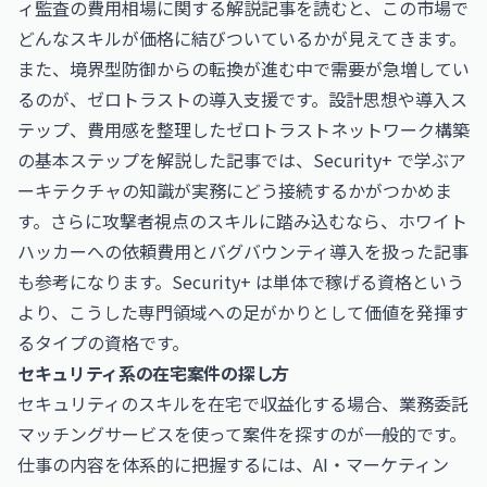
ィ監査の費用相場に関する解説記事
を読むと、この市場で
どんなスキルが価格に結びついているかが見えてきます。
また、境界型防御からの転換が進む中で需要が急増してい
るのが、ゼロトラストの導入支援です。設計思想や導入ス
テップ、費用感を整理した
ゼロトラストネットワーク構築
の基本ステップを解説した記事
では、Security+ で学ぶア
ーキテクチャの知識が実務にどう接続するかがつかめま
す。さらに攻撃者視点のスキルに踏み込むなら、
ホワイト
ハッカーへの依頼費用とバグバウンティ導入を扱った記事
も参考になります。Security+ は単体で稼げる資格という
より、こうした専門領域への足がかりとして価値を発揮す
るタイプの資格です。
セキュリティ系の在宅案件の探し方
セキュリティのスキルを在宅で収益化する場合、業務委託
マッチングサービスを使って案件を探すのが一般的です。
仕事の内容を体系的に把握するには、
AI・マーケティン