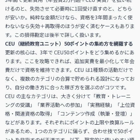
けるのと、失効させて必要時に1回受け直すのと、どちら
が安いか。純粋な金額だけなら、資格を3年間まったく使
わないなら失効＋再取得のほうが安く済むケースもありま
す。この損得勘定は後半で詳しく扱います。
CEU（継続教育ユニット）50ポイントの集め方を網羅する
更新の核心は、3年で CEU50ポイントをどう集めるかにあ
ります。ここを攻略できれば、追加実費を最小化して年会
費だけで資格を維持できます。CEU は1種類の活動だけで
なく、複数のカテゴリの合算で貯められる設計になってお
り、自分の働き方に合った稼ぎ方を選ぶのがコツです。
CEU の主なカテゴリは、大きく分けて「教育・トレーニ
ングの受講」「業界活動への参加」「実務経験」「上位資
格・関連資格の取得」「コンテンツ作成（執筆・登壇）」
などがあります。それぞれにポイントの上限や換算ルール
があるため、1つのカテゴリに偏らず、合わせ技で50ポイ
ントを目指すのが王道です。以下、現実的に使いやすい順