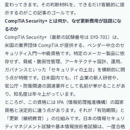
変わってきます。その判断材料を、できるだけ客観的に提
示するのがこの記事のゴールです。
CompTIA Security+ とは何か、なぜ更新費用が話題にな
るのか
CompTIA Security+（最新の試験番号は SY0-701）は、
米国の業界団体 CompTIA が提供する、ベンダー中立のセ
キュリティ入門〜中級資格です。特定のメーカー製品に依
存せず、脅威・脆弱性管理、アーキテクチャ設計、運用、
ガバナンスといった「セキュリティの土台」を横断的に問
う点が特徴です。日本国内でも、IT 企業の新人研修や、
官公庁・防衛関連の調達要件として名前が挙がることがあ
り、知名度は年々上がっています。
ところが、この資格には IPA（情報処理推進機構）の国家
資格と決定的に違う点があります。それが「有効期限」と
「更新（継続教育）」の仕組みです。日本の情報セキュリ
ティマネジメント試験や基本情報技術者試験は、一度合格