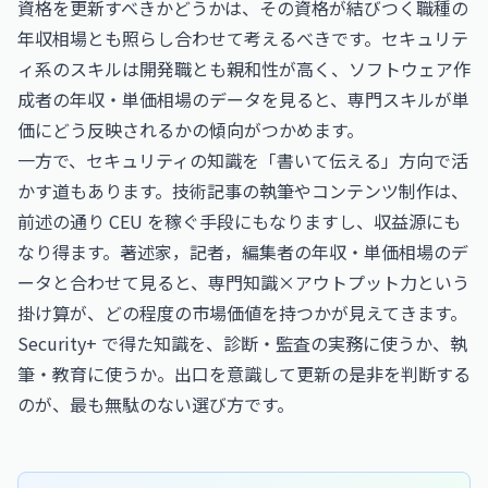
資格を更新すべきかどうかは、その資格が結びつく職種の
年収相場とも照らし合わせて考えるべきです。セキュリテ
ィ系のスキルは開発職とも親和性が高く、
ソフトウェア作
成者の年収・単価相場
のデータを見ると、専門スキルが単
価にどう反映されるかの傾向がつかめます。
一方で、セキュリティの知識を「書いて伝える」方向で活
かす道もあります。技術記事の執筆やコンテンツ制作は、
前述の通り CEU を稼ぐ手段にもなりますし、収益源にも
なり得ます。
著述家，記者，編集者の年収・単価相場
のデ
ータと合わせて見ると、専門知識×アウトプット力という
掛け算が、どの程度の市場価値を持つかが見えてきます。
Security+ で得た知識を、診断・監査の実務に使うか、執
筆・教育に使うか。出口を意識して更新の是非を判断する
のが、最も無駄のない選び方です。