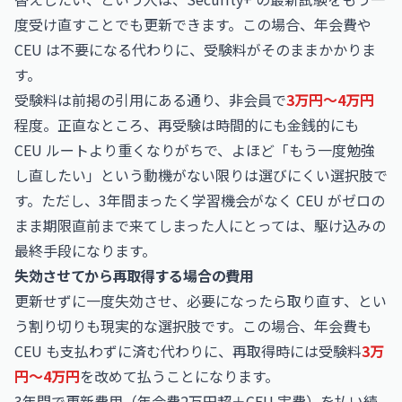
度受け直すことでも更新できます。この場合、年会費や
CEU は不要になる代わりに、受験料がそのままかかりま
す。
受験料は前掲の引用にある通り、非会員で
3万円〜4万円
程度。正直なところ、再受験は時間的にも金銭的にも
CEU ルートより重くなりがちで、よほど「もう一度勉強
し直したい」という動機がない限りは選びにくい選択肢で
す。ただし、3年間まったく学習機会がなく CEU がゼロの
まま期限直前まで来てしまった人にとっては、駆け込みの
最終手段になります。
失効させてから再取得する場合の費用
更新せずに一度失効させ、必要になったら取り直す、とい
う割り切りも現実的な選択肢です。この場合、年会費も
CEU も支払わずに済む代わりに、再取得時には受験料
3万
円〜4万円
を改めて払うことになります。
3年間で更新費用（年会費2万円超＋CEU 実費）を払い続