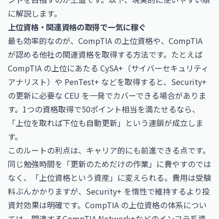
に解説します。
上位資格・関連資格の取得で一気に稼ぐ
最も効率的なのが、CompTIA の上位資格や、CompTIA
が認める他社の関連資格を取得する方法です。たとえば
CompTIA の上位にあたる CySA+（サイバーセキュリティ
アナリスト）や PenTest+ などを取得すると、Security+
の更新に必要な CEU を一発でカバーできる場合がありま
す。1つの資格取得で50ポイント相当を満たせるなら、
「上位を取れば下位も自動更新」という連鎖が成立しま
す。
このルートの利点は、キャリア的にも前進できる点です。
同じ勉強時間を「更新のためだけの作業」に費やすのでは
なく、「上位資格という資産」に変えられる。費用は受験
料ぶんかかりますが、Security+ を惰性で維持するより投
資対効果は明確です。CompTIA の上位資格の体系につい
ては、関連する
CompTIA Network+
などのインフラ系資