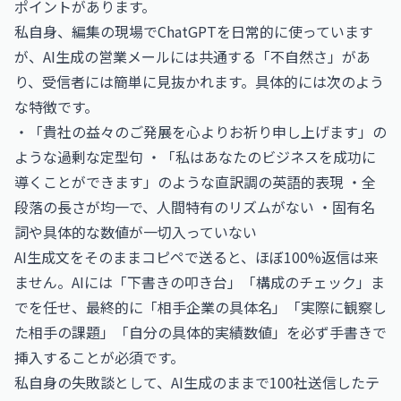
ポイントがあります。
私自身、編集の現場でChatGPTを日常的に使っています
が、AI生成の営業メールには共通する「不自然さ」があ
り、受信者には簡単に見抜かれます。具体的には次のよう
な特徴です。
・「貴社の益々のご発展を心よりお祈り申し上げます」の
ような過剰な定型句 ・「私はあなたのビジネスを成功に
導くことができます」のような直訳調の英語的表現 ・全
段落の長さが均一で、人間特有のリズムがない ・固有名
詞や具体的な数値が一切入っていない
AI生成文をそのままコピペで送ると、ほぼ100%返信は来
ません。AIには「下書きの叩き台」「構成のチェック」ま
でを任せ、最終的に「相手企業の具体名」「実際に観察し
た相手の課題」「自分の具体的実績数値」を必ず手書きで
挿入することが必須です。
私自身の失敗談として、AI生成のままで100社送信したテ