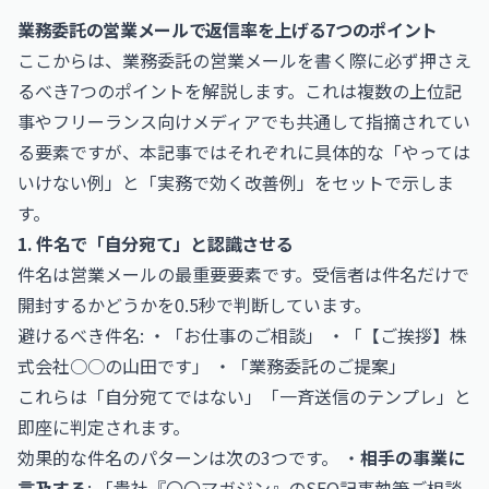
業務委託の営業メールで返信率を上げる7つのポイント
ここからは、業務委託の営業メールを書く際に必ず押さえ
るべき7つのポイントを解説します。これは複数の上位記
事やフリーランス向けメディアでも共通して指摘されてい
る要素ですが、本記事ではそれぞれに具体的な「やっては
いけない例」と「実務で効く改善例」をセットで示しま
す。
1. 件名で「自分宛て」と認識させる
件名は営業メールの最重要要素です。受信者は件名だけで
開封するかどうかを0.5秒で判断しています。
避けるべき件名: ・「お仕事のご相談」 ・「【ご挨拶】株
式会社○○の山田です」 ・「業務委託のご提案」
これらは「自分宛てではない」「一斉送信のテンプレ」と
即座に判定されます。
効果的な件名のパターンは次の3つです。 ・
相手の事業に
言及する
: 「貴社『〇〇マガジン』のSEO記事執筆ご相談