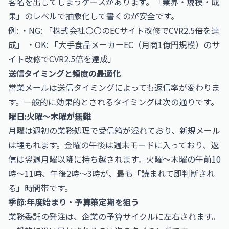
客名を出してしまうケースがあります。「業界・規模・成
果」のレベルで抽象化して書くのが安全です。
例: ・NG: 「株式会社〇〇のECサイト改修でCVR2.5倍を達
成」 ・OK: 「大手食品メーカーEC（月商1億円規模）のサ
イト改修でCVR2.5倍を達成」
送信タイミングと頻度の最適化
営業メールは送信タイミングによっても返信率が変わりま
す。一般的に効果的とされるタイミングは次の通りです。
曜日:火曜〜木曜が無難
月曜は週初の業務処理で受信箱が溢れており、新規メール
は埋もれます。金曜の午後は週末モードに入っており、返
信は翌週月曜以降に持ち越されます。火曜〜木曜の午前10
時〜11時、午後2時〜3時が、最も「読まれて即判断され
る」時間帯です。
季節:年度始まり・予算策定期を狙う
業務委託の発注は、企業の予算サイクルに左右されます。