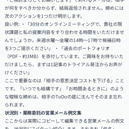
が何をすべきか分からず、結局返信されません。締めには
次のアクションを1つだけ明示します。
良い例: ・「30分のオンラインミーティングで、貴社の現
状課題と私の提案内容をすり合わせる時間をいただけませ
んでしょうか。来週水曜〜金曜の14時〜17時で候補日時
を3つご提示ください」 ・「過去のポートフォリオ
（PDF・約3MB）を添付しています。ご興味をお持ちいた
だけましたら、まずは1記事のトライアル発注からお声が
けください」
ここで重要なのは「相手の意思決定コストを下げる」こと
です。「いつでも結構です」「お時間あるときに」のよう
な曖昧な締めは、相手のToDoの底に沈んでそのまま忘れ
られます。
状況別・業務委託の営業メール例文集
ここからは実際にコピーして編集できる営業メールの例文
を、状況別に7パターン紹介します。それぞれ「件名」