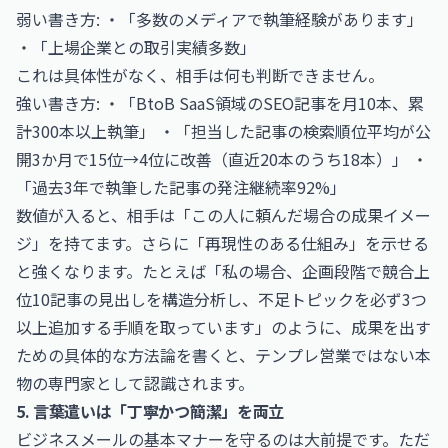
弱い書き方: ・「多数のメディアで執筆経験があります」
・「上場企業との取引実績多数」
これは具体性がなく、相手は何も判断できません。
強い書き方: ・「BtoB SaaS領域のSEO記事を月10本、累
計300本以上執筆」 ・「担当した記事の検索順位平均が公
開3か月で15位→4位に改善（直近20本のうち18本）」 ・
「過去3年で執筆した記事の発注継続率92%」
数値が入ると、相手は「この人に頼んだ場合の成果イメー
ジ」を持てます。さらに「再現性のある仕組み」を示せる
と強くなります。たとえば「私の場合、企画段階で競合上
位10記事の見出しを構造分析し、不足トピックを必ず3つ
以上追加する手順を取っています」のように、成果を出す
ための具体的な方法論を書くと、テンプレ営業ではない本
物の専門家として認識されます。
5. 言葉遣いは「丁寧かつ簡潔」を両立
ビジネスメールの基本マナーを守るのは大前提です。ただ