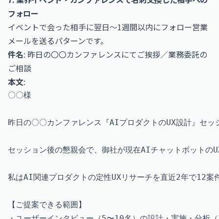
フォロー
イベントで会った相手に翌日〜1週間以内にフォロー営業
メールを送るパターンです。
件名
: 昨日の〇〇カンファレンスにてご挨拶／業務委託の
ご相談
本文
:
〇〇様

昨日の〇〇カンファレンス『AIプロダクトのUX設計』セッ
セッション後の懇親会で、御社が現在AIチャットボットのU
私はAI関連プロダクトの定性UXリサーチを直近2年で12
【ご提案できる範囲】

・ユーザーインタビュー（5〜10名）の設計・実施・分析（3