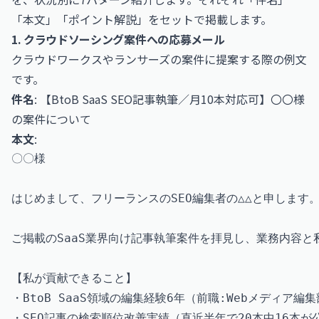
「本文」「ポイント解説」をセットで掲載します。
1. クラウドソーシング案件への応募メール
クラウドワークスやランサーズの案件に提案する際の例文
です。
件名
: 【BtoB SaaS SEO記事執筆／月10本対応可】〇〇様
の案件について
本文
:
〇〇様

はじめまして、フリーランスのSEO編集者の△△と申します。
ご掲載のSaaS業界向け記事執筆案件を拝見し、業務内容と
【私が貢献できること】

・BtoB SaaS領域の編集経験6年（前職:Webメディア編集
・SEO記事の検索順位改善実績（直近半年で20本中16本が公