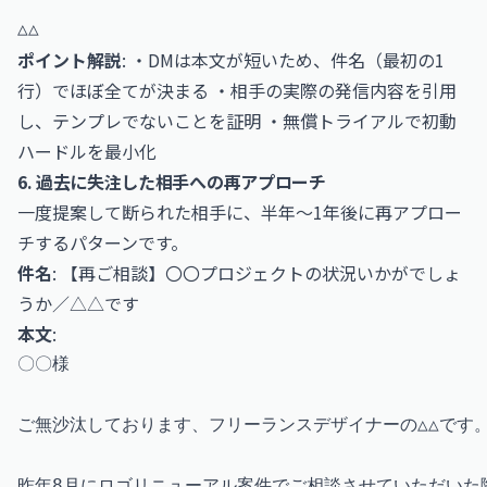
ポイント解説
: ・DMは本文が短いため、件名（最初の1
行）でほぼ全てが決まる ・相手の実際の発信内容を引用
し、テンプレでないことを証明 ・無償トライアルで初動
ハードルを最小化
6. 過去に失注した相手への再アプローチ
一度提案して断られた相手に、半年〜1年後に再アプロー
チするパターンです。
件名
: 【再ご相談】〇〇プロジェクトの状況いかがでしょ
うか／△△です
本文
:
〇〇様

ご無沙汰しております、フリーランスデザイナーの△△です。
昨年8月にロゴリニューアル案件でご相談させていただいた