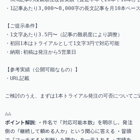
・1記事あたり3,000〜8,000字の長文記事を月10本ペー
【ご提示条件】

・1文字あたり3.5円〜（記事の難易度により調整）

・初回1本はトライアルとして1文字3円で対応可能

・納期:初稿は発注から5営業日

【参考実績（公開可能なもの）】

・URL記載

ご検討のうえ、まずは1本トライアル発注の可否についてご
ポイント解説
: ・件名で「対応可能本数」を明示し、発注
側の「継続して頼める人か」という関心に答える ・冒頭
で「マッチすると判断した理由」を一言入れる ・実績を