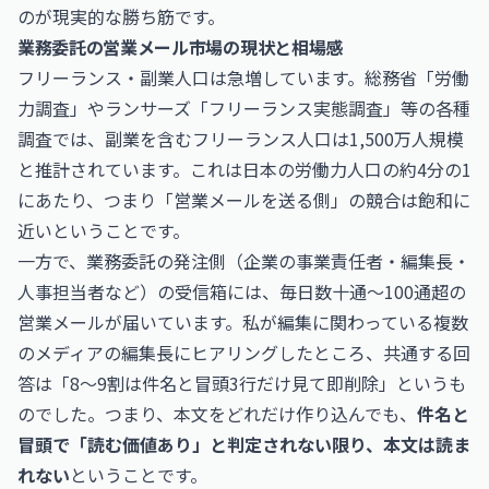
のが現実的な勝ち筋です。
業務委託の営業メール市場の現状と相場感
フリーランス・副業人口は急増しています。総務省「労働
力調査」やランサーズ「フリーランス実態調査」等の各種
調査では、副業を含むフリーランス人口は1,500万人規模
と推計されています。これは日本の労働力人口の約4分の1
にあたり、つまり「営業メールを送る側」の競合は飽和に
近いということです。
一方で、業務委託の発注側（企業の事業責任者・編集長・
人事担当者など）の受信箱には、毎日数十通〜100通超の
営業メールが届いています。私が編集に関わっている複数
のメディアの編集長にヒアリングしたところ、共通する回
答は「8〜9割は件名と冒頭3行だけ見て即削除」というも
のでした。つまり、本文をどれだけ作り込んでも、
件名と
冒頭で「読む価値あり」と判定されない限り、本文は読ま
れない
ということです。