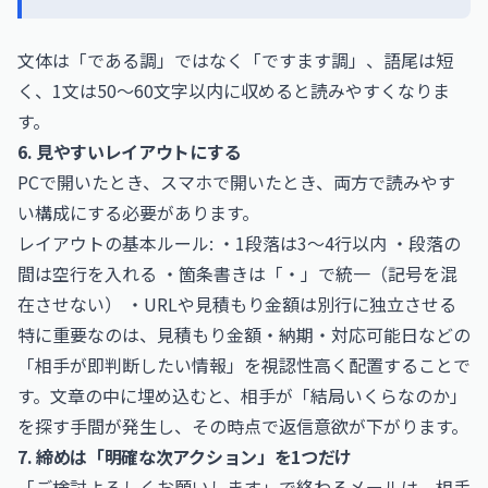
文体は「である調」ではなく「ですます調」、語尾は短
く、1文は50〜60文字以内に収めると読みやすくなりま
す。
6. 見やすいレイアウトにする
PCで開いたとき、スマホで開いたとき、両方で読みやす
い構成にする必要があります。
レイアウトの基本ルール: ・1段落は3〜4行以内 ・段落の
間は空行を入れる ・箇条書きは「・」で統一（記号を混
在させない） ・URLや見積もり金額は別行に独立させる
特に重要なのは、見積もり金額・納期・対応可能日などの
「相手が即判断したい情報」を視認性高く配置することで
す。文章の中に埋め込むと、相手が「結局いくらなのか」
を探す手間が発生し、その時点で返信意欲が下がります。
7. 締めは「明確な次アクション」を1つだけ
「ご検討よろしくお願いします」で終わるメールは、相手