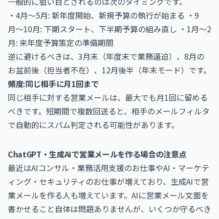
一般的に狙い目とされるのは次のタイミングです。
・4月〜5月: 新年度開始、新規予算の執行が始まる ・9
月〜10月: 下期スタート、下半期予算の組み直し ・1月〜2
月: 来年度予算策定の準備期間
逆に避けるべきは、3月末（年度末で業務逼迫）、8月の
お盆前後（担当者不在）、12月後半（年末モード）です。
頻度:同じ相手に月1回まで
同じ相手に対する営業メールは、最大でも月1回に留める
べきです。短期間で複数回送ると、相手のメールフィルタ
で自動的にスパム判定される可能性があります。
ChatGPT・生成AIで営業メールを作る場合の注意点
最近は
AIコンサル・業務活用支援のお仕事
や
AI・マーケテ
ィング・セキュリティのお仕事
が増えており、生成AIで営
業メールを作る人も増えています。AIに営業メール文面を
書かせること自体は問題ありませんが、いくつか守るべき