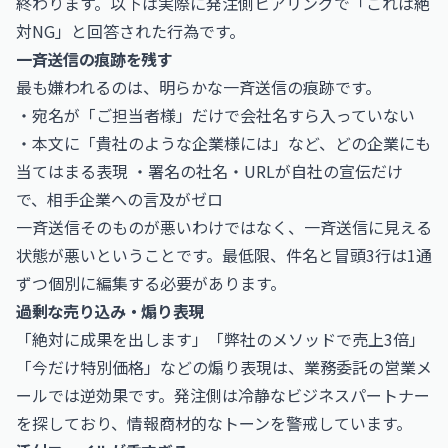
終わります。以下は実際に発注側ヒアリングで「これは絶
対NG」と回答された行為です。
一斉送信の痕跡を残す
最も嫌われるのは、明らかな一斉送信の痕跡です。
・宛名が「ご担当者様」だけで会社名すら入っていない
・本文に「貴社のような企業様には」など、どの企業にも
当てはまる表現 ・署名の社名・URLが自社の宣伝だけ
で、相手企業への言及がゼロ
一斉送信そのものが悪いわけではなく、一斉送信に見える
状態が悪いということです。最低限、件名と冒頭3行は1通
ずつ個別に編集する必要があります。
過剰な売り込み・煽り表現
「絶対に成果を出します」「弊社のメソッドで売上3倍」
「今だけ特別価格」などの煽り表現は、業務委託の営業メ
ールでは逆効果です。発注側は冷静なビジネスパートナー
を探しており、情報商材的なトーンを警戒しています。