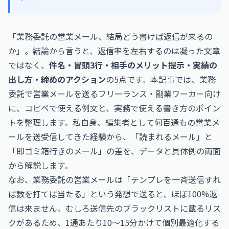
「業務委託の営業メール、結局どう書けば返信が来るの
か」。結論から言うと、返信率を左右するのは凝った文章
ではなく、
件名・冒頭3行・相手のメリット提示・実績の
出し方・締めのアクション
の5点です。本記事では、業務
委託で営業メールを送るフリーランス・副業ワーカー向け
に、コピペで使える例文と、実務で使える書き方のポイン
トを整理します。私自身、編集者として何百通もの営業メ
ールを送受信してきた経験から、「読まれるメール」と
「即ゴミ箱行きのメール」の差を、データと具体例の両面
から解説します。
なお、業務委託の営業メールは「テンプレを一斉送信すれ
ば数を打てば当たる」という発想で送ると、ほぼ100%返
信は来ません。むしろ送信先のブラックリストに載るリス
クがあるため、1通あたり10〜15分かけて個別最適化する