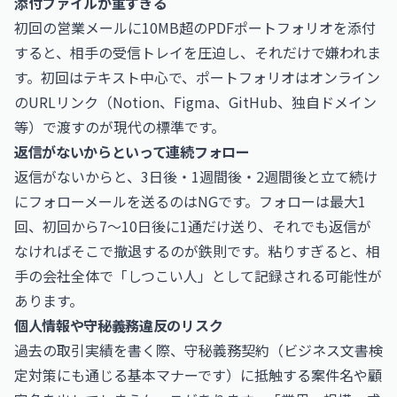
添付ファイルが重すぎる
初回の営業メールに10MB超のPDFポートフォリオを添付
すると、相手の受信トレイを圧迫し、それだけで嫌われま
す。初回はテキスト中心で、ポートフォリオはオンライン
のURLリンク（Notion、Figma、GitHub、独自ドメイン
等）で渡すのが現代の標準です。
返信がないからといって連続フォロー
返信がないからと、3日後・1週間後・2週間後と立て続け
にフォローメールを送るのはNGです。フォローは最大1
回、初回から7〜10日後に1通だけ送り、それでも返信が
なければそこで撤退するのが鉄則です。粘りすぎると、相
手の会社全体で「しつこい人」として記録される可能性が
あります。
個人情報や守秘義務違反のリスク
過去の取引実績を書く際、守秘義務契約（
ビジネス文書検
定
対策にも通じる基本マナーです）に抵触する案件名や顧