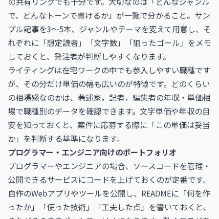
の共有リンクでも十分です。大切なのは「どんなジャンル
で、どんなトーンで書けるか」が一覧で分かること。サン
プル記事を3〜5本、ジャンルやテーマを変えて用意し、そ
れぞれに「想定読者」「文字数」「狙ったゴール」をメモ
しておくと、発注者が判断しやすくなります。
ライティングは在宅ワークの中でも参入しやすい職種です
が、その分だけ単価の幅も広いのが特徴です。どのくらい
の相場感なのかは、
著述家，記者，編集者の年収・単価相
場
で職種別のデータを確認できます。文字単価や年収の目
安を知っておくと、案件に応募する際に「この単価は妥当
か」を判断する基準になります。
プログラマー・エンジニア向けのポートフォリオ
プログラマーやエンジニアの場合、ソースコードを管理・
公開できるサービスにコードを上げておくのが定番です。
自作のWebアプリやツールを公開し、READMEに「何を作
ったか」「使った技術」「工夫した点」を書いておくと、