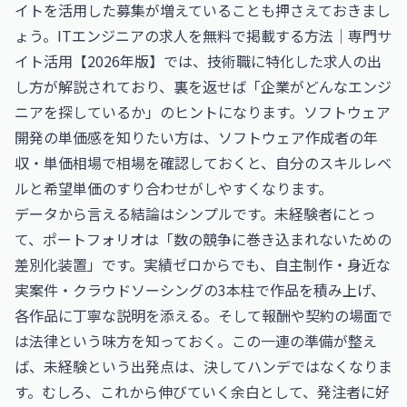
イトを活用した募集が増えていることも押さえておきまし
ょう。
ITエンジニアの求人を無料で掲載する方法｜専門サ
イト活用【2026年版】
では、技術職に特化した求人の出
し方が解説されており、裏を返せば「企業がどんなエンジ
ニアを探しているか」のヒントになります。ソフトウェア
開発の単価感を知りたい方は、
ソフトウェア作成者の年
収・単価相場
で相場を確認しておくと、自分のスキルレベ
ルと希望単価のすり合わせがしやすくなります。
データから言える結論はシンプルです。未経験者にとっ
て、ポートフォリオは「数の競争に巻き込まれないための
差別化装置」です。実績ゼロからでも、自主制作・身近な
実案件・クラウドソーシングの3本柱で作品を積み上げ、
各作品に丁寧な説明を添える。そして報酬や契約の場面で
は法律という味方を知っておく。この一連の準備が整え
ば、未経験という出発点は、決してハンデではなくなりま
す。むしろ、これから伸びていく余白として、発注者に好