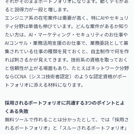
それがそのままポートフォリオになります。動くデモがあ
ると説得力が一段と増します。
エンジニア系の在宅案件は需要が高く、特にAIやセキュリ
ティ分野は単価も伸びています。どんな案件があるか知り
たい方は、
AI・マーケティング・セキュリティのお仕事
や
AIコンサル・業務活用支援のお仕事
で、業務委託として募
集されている仕事の種類を見ておくと、自主制作で何を作
れば刺さるかが見えてきます。技術系の資格を取っておく
と信頼性が上がる場面もあり、たとえばネットワーク分野
なら
CCNA（シスコ技術者認定）
のような認定資格がポー
トフォリオに添える材料になります。
採用されるポートフォリオに共通する3つのポイントとよ
くある失敗
無料ツールで作れることは分かったとして、では「採用さ
れるポートフォリオ」と「スルーされるポートフォリオ」