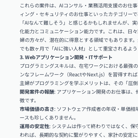
これらの案件は、
AIコンサル・業務活用支援のお仕事
ィング・セキュリティのお仕事
といったカテゴリーで
「AIなんて難しそう」と感じるかもしれませんが、実
化能力とコミュニケーション能力です。これは、日々
婦の方々が、潜在的に得意とする領域でもあります。
でも数ヶ月で「AIに強い人材」として重宝されるよう
3. Webアプリケーション開発・ITサポート
プログラミングスキルは、在宅ワークにおける最強の「手に職」
ンなフレームワーク（ReactやNext.js）を習得
主婦がプログラミングを学ぶメリットは、その「圧倒
開発案件の報酬
:
アプリケーション開発のお仕事
は、
徴です。
市場価値の高さ
:
ソフトウェア作成者の年収・単価相
ースも珍しくありません。
運用の安定性
: システムは作って終わりではなく、
われば、長期的な契約に繋がりやすく、家計の安定に