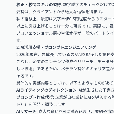
校正・校閲スキルの習得
: 誤字脱字のチェックだけ
姿勢は、クライアントから絶大な信頼を得ます。
私の経験上、最初は文字単価0.5円程度からのスター
以上に引き上げることは十分に可能です。実際に、
著
プロフェッショナル層の単価水準が一般のパートタイ
す。
2. AI活用支援・プロンプトエンジニアリング
2026年現在、急成長しているのがAIを駆使した業務支援
こなし、企業のコンテンツ作成やリサーチ、データ分
しい技術」であるため、ベテラン勢とのキャリア差が
領域です。
具体的な実務内容としては、以下のようなものがあり
AIライティングのディレクション
: AIが生成した下
プロンプト作成代行
: 企業が自社業務にAIを導入す
ト）」を開発・調整します。
AIリサーチ
: 膨大な資料をAIに読み込ませ、要約や