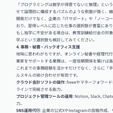
「プログラミングは数学が得意でないと無理」という
せて論理的に構成するパズルのような側面が強く、緻
開発だけでなく、企業の「ITサポート」や「ノーコ
おり、習得レベルに応じた仕事の選択肢が豊富にあり
もし独学に不安がある場合は、
教育訓練給付金の対象
学ぶという選択肢も検討してみてください。
4. 事務・秘書・バックオフィス支援
地味に思われがちですが、オンライン秘書や経理代行
業家をサポートする業務は、一度信頼関係を築けば長
これまでの事務経験を活かすだけでなく、さらに「手
ルスキルの掛け合わせが有効です。
クラウド会計ソフトの操作
: freeeやマネーフォ
ラインで完結させる能力。
プロジェクト管理ツールの運用
: Notion, Slack
力。
SNS運用代行
: 企業の公式XやInstagramの投