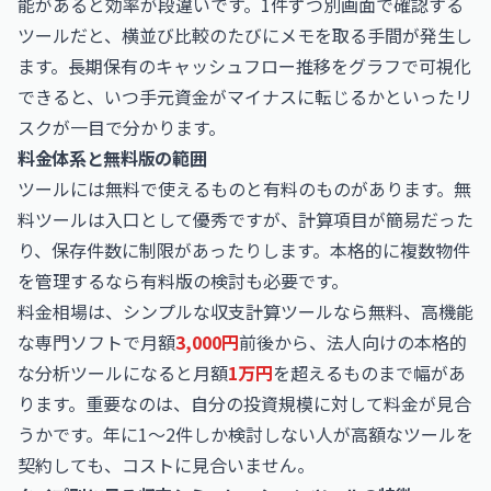
能があると効率が段違いです。1件ずつ別画面で確認する
ツールだと、横並び比較のたびにメモを取る手間が発生し
ます。長期保有のキャッシュフロー推移をグラフで可視化
できると、いつ手元資金がマイナスに転じるかといったリ
スクが一目で分かります。
料金体系と無料版の範囲
ツールには無料で使えるものと有料のものがあります。無
料ツールは入口として優秀ですが、計算項目が簡易だった
り、保存件数に制限があったりします。本格的に複数物件
を管理するなら有料版の検討も必要です。
料金相場は、シンプルな収支計算ツールなら無料、高機能
な専門ソフトで月額
3,000円
前後から、法人向けの本格的
な分析ツールになると月額
1万円
を超えるものまで幅があ
ります。重要なのは、自分の投資規模に対して料金が見合
うかです。年に1〜2件しか検討しない人が高額なツールを
契約しても、コストに見合いません。