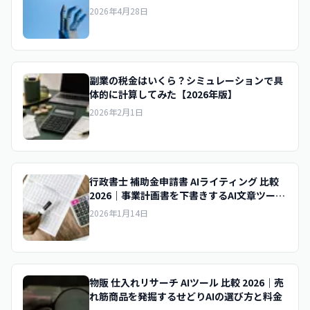
2026年4月28日
副業の税金はいくら？シミュレーションで具
体的に計算してみた【2026年版】
2026年2月1日
行政書士 補助金申請書 AIライティング 比較
2026｜事業計画書を下書きするAI文章ツール
の選び方
2026年1月14日
物販 仕入れリサーチ AIツール 比較 2026｜売
れ筋商品を発掘するせどりAIの選び方と料金