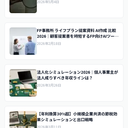
2026年5月4日
FP事務所 ライフプラン提案資料 AI作成 比較
2026｜顧客提案書を時短するFP向けAIツール
の選び方
2026年2月18日
法人化シミュレーション2026｜個人事業主が
法人成りすべき年収ラインは？
2026年3月26日
【年利換算30%超】小規模企業共済の節税効
果シミュレーションと出口戦略
2026年3月11日