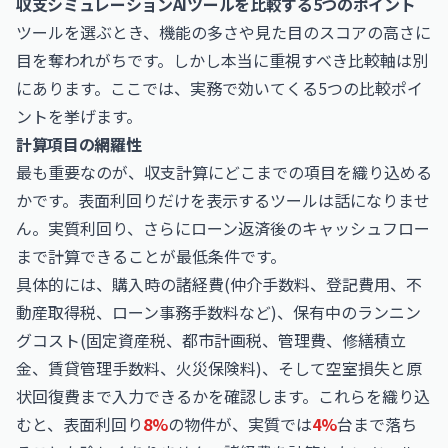
収支シミュレーションAIツールを比較する5つのポイント
ツールを選ぶとき、機能の多さや見た目のスコアの高さに
目を奪われがちです。しかし本当に重視すべき比較軸は別
にあります。ここでは、実務で効いてくる5つの比較ポイ
ントを挙げます。
計算項目の網羅性
最も重要なのが、収支計算にどこまでの項目を織り込める
かです。表面利回りだけを表示するツールは話になりませ
ん。実質利回り、さらにローン返済後のキャッシュフロー
まで計算できることが最低条件です。
具体的には、購入時の諸経費(仲介手数料、登記費用、不
動産取得税、ローン事務手数料など)、保有中のランニン
グコスト(固定資産税、都市計画税、管理費、修繕積立
金、賃貸管理手数料、火災保険料)、そして空室損失と原
状回復費まで入力できるかを確認します。これらを織り込
むと、表面利回り
8%
の物件が、実質では
4%
台まで落ち