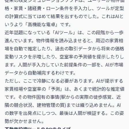
従来の収支シミュレーションソフトは、ユーザーが物件価
格・家賃・諸経費・ローン条件を手入力し、ツールが定型
の計算式に当てはめて結果を出すものでした。これはAIと
いうより「高機能な電卓」です。
近年話題になっている「AIツール」は、この段階から一歩
進んでいます。物件情報を読み込ませると、周辺の家賃相
場を自動で推定したり、過去の取引データから将来の価格
変動リスクを示唆したり、空室率の予測値を提示したりし
ます。人間が手入力していた前提条件の一部を、AIが市場
データから自動補完するわけです。
ただし、ここで冷静になる必要があります。AIが提示する
家賃相場や空室率の「予測」は、あくまで統計的な推定値
です。その物件固有の事情(駅からの実際の徒歩感覚、近
隣の競合状況、建物管理の質)までは織り込めません。AI
の数字を出発点にしつつ、最後は人間が検証する。この姿
勢が欠かせません。