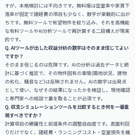
すが、本格検討には不向きです。無料版は空室率や家賃下
落率が固定で諸経費の項目も少なく、数字が楽観的に出が
ちです。無料ツールで有望物件を絞り込み、それを高機能
な有料ツールやAI分析ツールで再計算する二段構えが現実
的です。
Q. AIツールが出した収益分析の数字はそのまま信じてよい
ですか？
そのまま信じるのは危険です。AIの分析は過去データと統
計に基づく推定で、その物件固有の事情(隣地状況、建物
の劣化、騒音など)は反映されません。AIの数字は出発点
として使い、なぜその結果になったかを検証し、現地確認
と専門家への相談で裏を取ることが必須です。
Q. 収支シミュレーションツールを比較するとき何を一番重
視すべきですか？
計算項目の網羅性と前提条件の調整自由度です。表面利回
りだけでなく、諸経費・ランニングコスト・空室損失を織