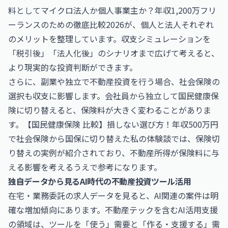
料として
マイクロ法人か個人事業主か？年収1,200万フリ
ーランスのための徹底比較2026
が、個人と法人それぞれ
のメリットを整理しています。収支シミュレーションを
「税引後」「法人化後」のシナリオまで広げて考えると、
より現実的な投資判断ができます。
さらに、副業や独立で不動産投資を行う場合、社会保険の
選択も収支に影響します。会社員から独立して国民健康保
険に切り替えると、保険料が大きく変わることがありま
す。
【国民健康保険 比較】損しない選び方！年収500万円
で社会保険から国保に切り替えた私の体験談
では、保険切
り替えの実例が紹介されており、不動産所得が保険料に与
える影響を考えるうえで参考になります。
独自データから見るAI時代の不動産投資ツール活用
在宅・業務委託の求人データを見ると、AI関連の案件は明
確な増加傾向にあります。不動産テックを含むAI活用支援
の領域は、ツールを「使う」需要と「作る・支援する」需