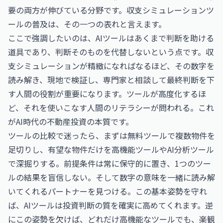
要の両方が伸びている分野です。収支シミュレーションツ
ールの普及は、その一つの表れと言えます。
ここで強調したいのは、AIツールはあくまで判断を助ける
道具であり、判断そのものを代替しないという点です。収
支シミュレーションが精緻になればなるほど、その数字を
読み解き、現地で検証し、専門家と相談して最終判断を下
す人間の役割が重要になります。ツールが高度化するほ
ど、それを使いこなす人間のリテラシーが問われる。これ
がAI時代の不動産投資の本質です。
ツールの比較で迷ったら、まずは無料ツールで複数物件を
足切りし、有望な物件だけを高機能ツールやAI分析ツール
で深掘りする。前提条件は常に保守的に置き、1つのツー
ルの結果を盲信しない。そして数字の意味を一緒に読み解
いてくれるパートナーを見つける。この基本姿勢を守れ
ば、AIツールは投資判断の質を確実に高めてくれます。逆
にこの姿勢を欠けば、どれだけ高機能なツールでも、楽観