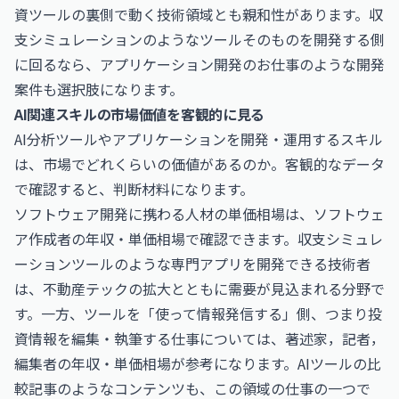
資ツールの裏側で動く技術領域とも親和性があります。収
支シミュレーションのようなツールそのものを開発する側
に回るなら、
アプリケーション開発のお仕事
のような開発
案件も選択肢になります。
AI関連スキルの市場価値を客観的に見る
AI分析ツールやアプリケーションを開発・運用するスキル
は、市場でどれくらいの価値があるのか。客観的なデータ
で確認すると、判断材料になります。
ソフトウェア開発に携わる人材の単価相場は、
ソフトウェ
ア作成者の年収・単価相場
で確認できます。収支シミュレ
ーションツールのような専門アプリを開発できる技術者
は、不動産テックの拡大とともに需要が見込まれる分野で
す。一方、ツールを「使って情報発信する」側、つまり投
資情報を編集・執筆する仕事については、
著述家，記者，
編集者の年収・単価相場
が参考になります。AIツールの比
較記事のようなコンテンツも、この領域の仕事の一つで