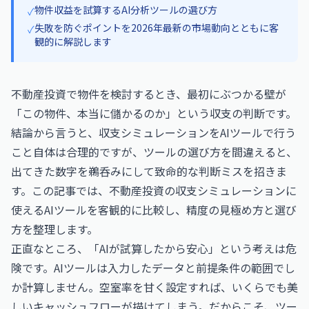
物件収益を試算するAI分析ツールの選び方
✓
失敗を防ぐポイントを2026年最新の市場動向とともに客
✓
観的に解説します
不動産投資で物件を検討するとき、最初にぶつかる壁が
「この物件、本当に儲かるのか」という収支の判断です。
結論から言うと、収支シミュレーションをAIツールで行う
こと自体は合理的ですが、ツールの選び方を間違えると、
出てきた数字を鵜呑みにして致命的な判断ミスを招きま
す。この記事では、不動産投資の収支シミュレーションに
使えるAIツールを客観的に比較し、精度の見極め方と選び
方を整理します。
正直なところ、「AIが試算したから安心」という考えは危
険です。AIツールは入力したデータと前提条件の範囲でし
か計算しません。空室率を甘く設定すれば、いくらでも美
しいキャッシュフローが描けてしまう。だからこそ、ツー