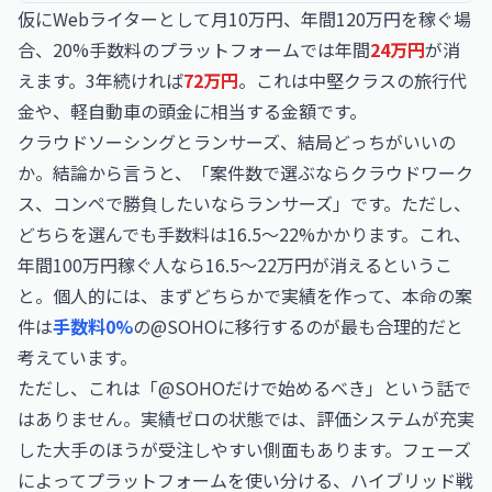
仮にWebライターとして月10万円、年間120万円を稼ぐ場
合、20%手数料のプラットフォームでは年間
24万円
が消
えます。3年続ければ
72万円
。これは中堅クラスの旅行代
金や、軽自動車の頭金に相当する金額です。
クラウドソーシングとランサーズ、結局どっちがいいの
か。結論から言うと、「案件数で選ぶならクラウドワーク
ス、コンペで勝負したいならランサーズ」です。ただし、
どちらを選んでも手数料は16.5〜22%かかります。これ、
年間100万円稼ぐ人なら16.5〜22万円が消えるというこ
と。個人的には、まずどちらかで実績を作って、本命の案
件は
手数料0%
の@SOHOに移行するのが最も合理的だと
考えています。
ただし、これは「@SOHOだけで始めるべき」という話で
はありません。実績ゼロの状態では、評価システムが充実
した大手のほうが受注しやすい側面もあります。フェーズ
によってプラットフォームを使い分ける、ハイブリッド戦