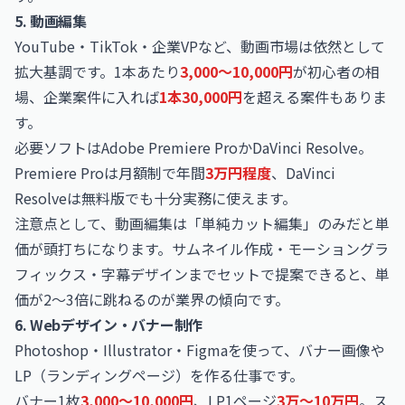
5. 動画編集
YouTube・TikTok・企業VPなど、動画市場は依然として
拡大基調です。1本あたり
3,000〜10,000円
が初心者の相
場、企業案件に入れば
1本30,000円
を超える案件もありま
す。
必要ソフトはAdobe Premiere ProかDaVinci Resolve。
Premiere Proは月額制で年間
3万円程度
、DaVinci
Resolveは無料版でも十分実務に使えます。
注意点として、動画編集は「単純カット編集」のみだと単
価が頭打ちになります。サムネイル作成・モーショングラ
フィックス・字幕デザインまでセットで提案できると、単
価が2〜3倍に跳ねるのが業界の傾向です。
6. Webデザイン・バナー制作
Photoshop・Illustrator・Figmaを使って、バナー画像や
LP（ランディングページ）を作る仕事です。
バナー1枚
3,000〜10,000円
、LP1ページ
3万〜10万円
。ス