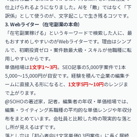
仕上げられるようになりました。AIを「敵」ではなく「下
訳係」として使うのが、文字起こしで生き残るコツです。
3. Webライター（在宅副業の本命）
「在宅副業稼げる」というキーワードで検索した人に、最
もおすすめしやすいのがWebライターです。理由はシンプ
ルで、初期投資ゼロ・案件数最大級・スキルが他職種に転
用しやすいからです。
単価相場は
1文字1〜3円
。SEO記事の5,000字案件で1本
5,000〜15,000円が目安です。経験を積んで企業の編集チ
ームに直接入る形になると、
1文字5円〜10円
のレンジま
で上がります。
@SOHOの
著述家，記者，編集者の年収・単価相場
では、
編集・ライティング系職種の平均的な単価レンジや年収分
布をまとめています。会社員と比較した時の現実的な落と
し所が見えるはずです。
落とし穴は「初心者向け文字単価0.3円案件」に長く居続