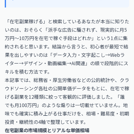
「在宅副業稼げる」と検索しているあなたが本当に知りた
いのは、おそらく「派手な広告に騙されず、現実的に月5
万円〜10万円を在宅で稼ぐ手段はどれか」という1点に集
約されると思います。結論から言うと、初心者が最短で結
果を出しやすいのは「データ入力・文字起こし→Webラ
イター→デザイン・動画編集→AI関連」の順で段階的にス
キルを積む方法です。
本記事では、総務省・厚生労働省などの公的統計や、クラ
ウドソーシング各社の公開単価データをもとに、在宅で稼
げる副業を12種類に絞って客観的に評価しました。「誰
でも月100万円」のような煽りは一切載せていません。地
味でも確実に積み上がる仕事だけを、相場・難易度・初期
投資・継続性の4軸で整理しています。
在宅副業の市場規模とリアルな単価相場