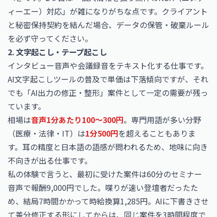
ィーエー）対応」が雑になりがちな点です。クライアント
と秘密保持契約を結んだ場合、データの保管・破棄ルール
を必ず守ってください。
2. 文字起こし・テープ起こし
インタビュー音声や会議録音をテキスト化する仕事です。
AI文字起こしツールの普及で単価は下落傾向ですが、それ
でも「AI出力の修正・整形」案件として一定の需要が残っ
ています。
相場は
音声1分あたり100〜300円
。専門用語が多い分野
（医療・法律・IT）は
1分500円
を超えることもありま
す。耳の精度と日本語の語感が問われるため、地味に向き
不向きが出る仕事です。
私の体験で言うと、最初に受けた案件は60分のセミナー
音声で報酬9,000円でした。喋りが速い登壇者だったた
め、結局7時間かかって時給換算1,285円。AIに下書きさせ
て差分修正する形にしてからは、同じ案件を3時間程度で