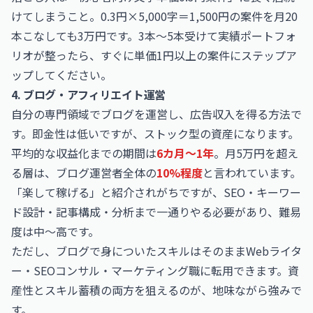
けてしまうこと。0.3円×5,000字＝1,500円の案件を月20
本こなしても3万円です。3本〜5本受けて実績ポートフォ
リオが整ったら、すぐに単価1円以上の案件にステップア
ップしてください。
4. ブログ・アフィリエイト運営
自分の専門領域でブログを運営し、広告収入を得る方法で
す。即金性は低いですが、ストック型の資産になります。
平均的な収益化までの期間は
6カ月〜1年
。月5万円を超え
る層は、ブログ運営者全体の
10%程度
と言われています。
「楽して稼げる」と紹介されがちですが、SEO・キーワー
ド設計・記事構成・分析まで一通りやる必要があり、難易
度は中〜高です。
ただし、ブログで身についたスキルはそのままWebライタ
ー・SEOコンサル・マーケティング職に転用できます。資
産性とスキル蓄積の両方を狙えるのが、地味ながら強みで
す。