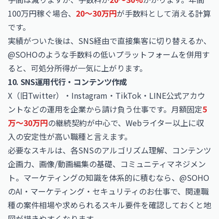
100万円稼ぐ場合、
20〜30万円
が手数料として消える計算
です。
実績がついた後は、SNS経由で直接集客に切り替えるか、
@SOHOのような手数料の低いプラットフォームを併用す
ると、可処分所得が一気に上がります。
10. SNS運用代行・コンテンツ作成
X（旧Twitter）・Instagram・TikTok・LINE公式アカウ
ントなどの運用を企業から請け負う仕事です。月額固定
5
万〜30万円
の継続契約が中心で、Webライター以上に収
入の安定性が高い職種と言えます。
必要なスキルは、各SNSのアルゴリズム理解、コンテンツ
企画力、画像/動画編集の基礎、コミュニティマネジメン
ト。マーケティングの知識を体系的に積むなら、@SOHO
の
AI・マーケティング・セキュリティのお仕事
で、関連職
種の案件相場や求められるスキル要件を確認しておくと地
図が描きやすくなります。