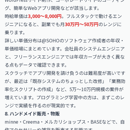
グ、簡単なWebアプリ開発などが該当します。
時給単価は
3,000〜8,000円
。フルスタックで動けるエン
ジニアになると、副業でも月
30万円〜50万円
のレンジに
乗ります。
詳しい単価分布は@SOHOの
ソフトウェア作成者の年収・
単価相場
にまとめています。会社員のシステムエンジニア
と、フリーランスエンジニアでは年収カーブが大きく異な
る点もデータで確認できます。
スクラッチでアプリ開発を請け負うのは難易度が高いです
が、最近は「既存システムのちょっとした改修」「業務効
率化スクリプトの作成」など、5万〜10万円規模の案件が
増えています。プログラミング学習中の方は、まずこのレ
ンジで実績を作るのが現実的です。
8. ハンドメイド販売・物販
minne・Creema・メルカリショップス・BASEなどで、自
作アクセサリーや雑貨を販売する形態です。