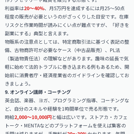
利益率は
20〜40%
、月5万円を達成するには月25〜50点
程度の販売が必要というのがざっくりした目安です。在庫
リスクと作業時間が読みにくい点が難点ですが、「好きを
副業にする」典型と言えます。
物販系の注意点としては、特定商取引法に基づく表記の整
備、古物商許可が必要なケース（中古品販売）、PL法
（製造物責任法）の理解などがあります。趣味の延長で気
軽に始めて法的トラブルに巻き込まれる例もあるため、開
始前に消費者庁・経済産業省のガイドラインを確認してお
きましょう。
9. オンライン講師・コーチング
英会話、楽器、ヨガ、プログラミング指導、コーチングな
ど、自分のスキルや経験を1時間単位で売る形態です。
時給
2,000〜10,000円
と幅は広いです。ストアカ・カフェ
トーク・MENTAなどのプラットフォームを使えば集客の
手間は減りますが、手数料が
20〜30%
かかります。年間