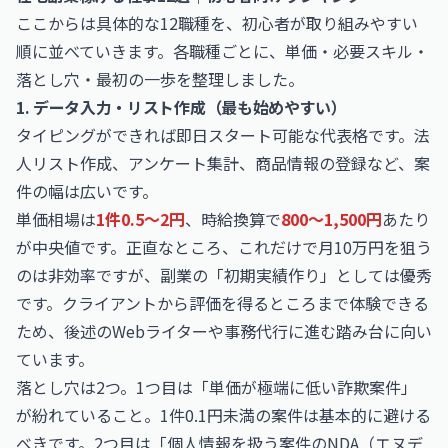
ここからは具体的な12職種を、初心者が取り組みやすい
順に並べていきます。各職種ごとに、単価・必要スキル・
落とし穴・最初の一歩を整理しました。
1. データ入力・リスト作成（最も始めやすい）
タイピングができれば即日スタート可能な代表格です。法
人リスト作成、アンケート集計、商品情報の登録など、案
件の幅は広いです。
単価相場は
1件0.5〜2円
、時給換算で
800〜1,500円
あたり
が中央値です。正直なところ、これだけで月10万円を狙う
のは非効率ですが、副業の「初期実績作り」としては優秀
です。クライアントから評価を得るところまで体験できる
ため、後述のWebライターや事務代行に進む踏み台に向い
ています。
落とし穴は2つ。1つ目は「単価が極端に低い詐欺案件」
が紛れていること。1件0.1円未満の案件は基本的に避ける
べきです。2つ目は「個人情報を扱う案件のNDA（エヌデ