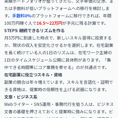
実績ポートフォリオが整ってきたら、文字単価の交渉、ま
たは手数料が低いプラットフォームへの移行を検討しま
す。
手数料0%
のプラットフォームに移行できれば、年間
100万円稼ぐ人で
16.5〜22万円
が手元に残る計算です。
STEP5: 継続できるリズムを作る
月5万円に到達した時点で、新しいスキル習得に投資する
か、現状の収入を安定化させるかを選択します。在宅副業
を長く続けている人の1日のリズムは、
在宅ワーク主婦の
1日のタイムスケジュール公開
に具体例があります。「集
中できる時間帯にコア業務を寄せる」のが共通点です。
在宅副業に役立つスキル・資格
副業の競合は年々増えています。スキルを言語化・証明で
きる資格は、提案時の信頼性を上げる武器になります。
文章・ビジネス系
Webライター・SNS運用・事務代行を狙う人は、ビジネス
文書の基礎を押さえておくと提案時に強みになります。
ビ