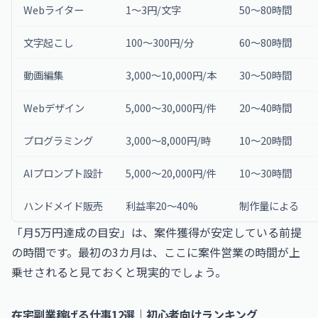
Webライター
1〜3円/文字
50〜80時間
文字起こし
100〜300円/分
60〜80時間
動画編集
3,000〜10,000円/本
30〜50時間
Webデザイン
5,000〜30,000円/件
20〜40時間
プログラミング
3,000〜8,000円/時
10〜20時間
AIプロンプト設計
5,000〜20,000円/件
10〜30時間
ハンドメイド販売
利益率20〜40%
制作量による
「月5万円達成の目安」は、案件獲得が安定している前提
の時間です。最初の3カ月は、ここに案件営業の時間が上
乗せされると見ておくと現実的でしょう。
在宅副業稼げる仕事12選｜初心者向けランキング