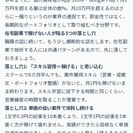
万円を超える層は全体の数%、月10万円を超えるのはさ
らに一握りというのが業界の通説です。即金性ではなく、
長期的なポートフォリオとして取り組むべき分野です。
在宅副業で稼げない人が陥る5つの落とし穴
職種の話に続いて、もう少し横断的な話をします。在宅副
業で挫折する人には共通パターンがあるので、先に潰して
おきましょう。
落とし穴1: 「スキル習得＝稼げる」と思い込む
スクールで6カ月学んでも、案件獲得スキル（営業・提案
文・ポートフォリオ整備）がないと、月1円も稼げないま
ま終わります。スキル学習に投下する時間と同じくらい、
営業練習の時間を取ることが重要です。
落とし穴2: 単価の低い案件で消耗し続ける
1文字0.3円の記事を10本書くより、1文字1円の記事を3本
書く方が稼げて疲れません。実績ができたら容赦なく単価
交渉を仕掛けましょう。クライアント側も「使えるライタ