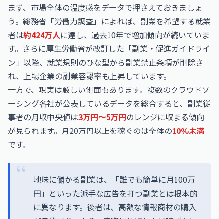
まず、市場全体の温度感をデータで押さえておきましょ
う。総務省「労働力調査」によれば、副業を希望する就業
者は
約424万人
に達し、過去10年で増加傾向が続いていま
す。さらに厚生労働省が改訂した「副業・促進ガイドライ
ン」以降、就業規則のひな型から副業禁止条項が削除さ
れ、上場企業の副業容認率も上昇しています。
一方で、現実は厳しい側面もあります。複数のクラウドソ
ーシング各社が公表しているデータを総合すると、副業従
事者の月収中央値は
3万円〜5万円
のレンジに収まる傾向
が見られます。月20万円以上を稼ぐのは全体の
10%未満
です。
地味に儲かる副業は、「誰でも簡単に月100万
円」といった派手な広告を打つ副業とは根本的
に異なります。後者は、高額な情報商材の購入