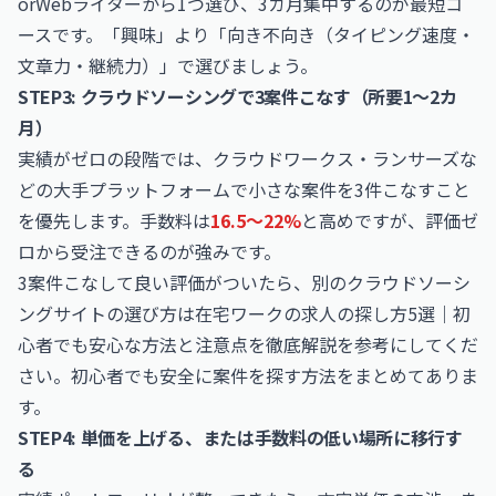
orWebライターから1つ選び、3カ月集中するのが最短コ
ースです。「興味」より「向き不向き（タイピング速度・
文章力・継続力）」で選びましょう。
STEP3: クラウドソーシングで3案件こなす（所要1〜2カ
月）
実績がゼロの段階では、クラウドワークス・ランサーズな
どの大手プラットフォームで小さな案件を3件こなすこと
を優先します。手数料は
16.5〜22%
と高めですが、評価ゼ
ロから受注できるのが強みです。
3案件こなして良い評価がついたら、別のクラウドソーシ
ングサイトの選び方は
在宅ワークの求人の探し方5選｜初
心者でも安心な方法と注意点を徹底解説
を参考にしてくだ
さい。初心者でも安全に案件を探す方法をまとめてありま
す。
STEP4: 単価を上げる、または手数料の低い場所に移行す
る