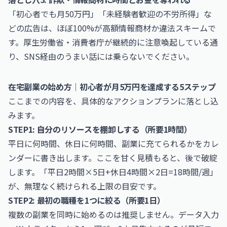
「初心者でも月50万円」「未経験者歓迎の不労所得」な
どの広告は、ほぼ100%が高額情報商材か違法スキームで
す。厚生労働省・消費者庁が継続的に注意喚起している通
り、SNS経由のうまい話には乗らないでください。
在宅副業の始め方｜初心者が月5万円を達成する5ステップ
ここまでの内容を、具体的なアクションプランに落とし込
みます。
STEP1: 自分のリソースを棚卸しする（所要1時間）
平日に何時間、休日に何時間、副業に充てられるかをカレ
ンダーに書き出します。ここを甘く見積もると、後で破綻
します。「平日2時間×5日+休日4時間×2日=18時間/週」
が、無理なく続けられる上限の目安です。
STEP2: 最初の職種を1つに絞る（所要1日）
複数の副業を同時に始めるのは推奨しません。データ入力