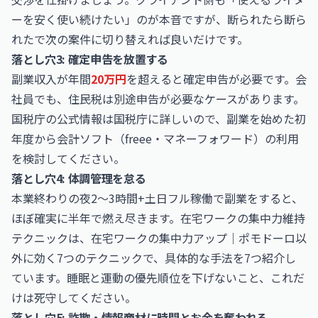
ーを安く使い続けたい」のが本音ですが、断られたら断ら
れたで次の案件に切り替えれば良いだけです。
落とし穴3: 確定申告を放置する
副業収入が年間
20万円
を超えると確定申告が必要です。会
社員でも、住民税は別途申告が必要なケースがあります。
国税庁の公式情報は
国税庁
に詳しいので、副業を始めた初
年度から会計ソフト（freee・マネーフォワード）の利用
を検討してください。
落とし穴4: 体調管理を怠る
本業終わりの夜2〜3時間+土日フル稼働で副業をすると、
ほぼ確実に半年で燃え尽きます。在宅ワークの集中力維持
テクニックは、
在宅ワークの集中力アップ｜ポモドーロ以
外に効く7つのテクニック
で、具体的な手法を7つ紹介し
ています。睡眠と運動の優先順位を下げないこと、これだ
けは死守してください。
落とし穴5: 詐欺・情報商材に時間とお金を奪われる