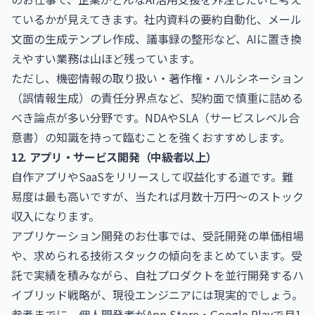
ているかが見えてきます。社内資料の要約自動化、メール
文面の生成テンプレ作成、議事録の整形など、AIに置き換
えやすい業務は山ほど残っています。
ただし、機密情報の取り扱い・著作権・ハルシネーション
（誤情報生成）の責任分界点など、契約面で慎重に詰める
べき論点が多い分野です。NDAやSLA（サービスレベル合
意書）の知識を持って臨むことを強くおすすめします。
12. アプリ・サービス開発（中級者以上）
自作アプリやSaaSをリリースして収益化する道です。難
易度は最も高いですが、当たれば月数十万円〜のストック
収入になります。
アプリケーション開発のお仕事
では、受託開発の単価相場
や、求められる技術スタックの傾向をまとめています。受
託で実績を積みながら、自社プロダクトを並行開発するハ
イブリッド戦略が、現役エンジニアには現実的でしょう。
参考までに、個人開発者がApp Store・Google Playで月1