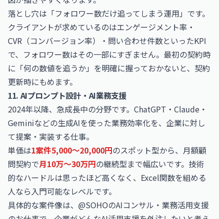
落とし穴は「フォロワー数だけ追ってしまう運用」です。
クライアントが求めているのはエンゲージメント率・
CVR（コンバージョン率）・問い合わせ件数といったKPI
で、フォロワー数はその一部にすぎません。最初の契約時
に「何の数値を追うか」を明確に握っておかないと、契約
更新時にもめます。
11. AIプロンプト設計・AI業務支援
2024年以降、急成長中の分野です。ChatGPT・Claude・
Geminiなどの生成AIを使った業務効率化を、企業に対し
て提案・実装する仕事。
単価は
1案件5,000〜20,000円
のスポット型から、月額顧
問契約で
月10万〜30万円
の継続型まで幅広いです。技術
的なハードルは思ったほど高くなく、Excel関数を組める
人なら入門可能なレベルです。
具体的な案件像は、@SOHOの
AIコンサル・業務活用支援
のお仕事
で、企業がどんなAI活用支援を外注したいと考え