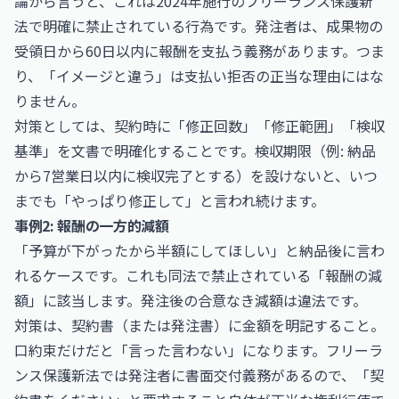
論から言うと、これは2024年施行のフリーランス保護新
法で明確に禁止されている行為です。発注者は、成果物の
受領日から60日以内に報酬を支払う義務があります。つま
り、「イメージと違う」は支払い拒否の正当な理由にはな
りません。
対策としては、契約時に「修正回数」「修正範囲」「検収
基準」を文書で明確化することです。検収期限（例: 納品
から7営業日以内に検収完了とする）を設けないと、いつ
までも「やっぱり修正して」と言われ続けます。
事例2: 報酬の一方的減額
「予算が下がったから半額にしてほしい」と納品後に言わ
れるケースです。これも同法で禁止されている「報酬の減
額」に該当します。発注後の合意なき減額は違法です。
対策は、契約書（または発注書）に金額を明記すること。
口約束だけだと「言った言わない」になります。フリーラ
ンス保護新法では発注者に書面交付義務があるので、「契