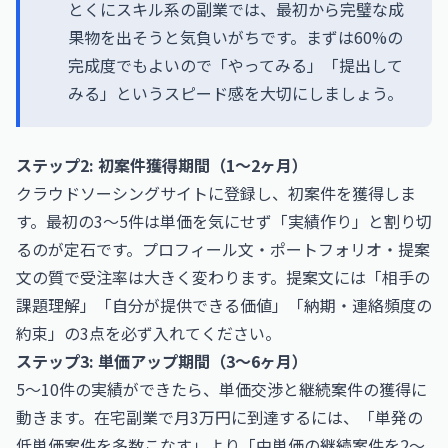
とくにスキル系の副業では、最初から完璧な成
果物を出そうと気負いがちです。まずは60%の
完成度でもよいので「やってみる」「提出して
みる」というスピード感を大切にしましょう。
ステップ2: 初案件獲得期間（1〜2ヶ月）
クラウドソーシングサイトに登録し、初案件を獲得しま
す。最初の3〜5件は単価を気にせず「実績作り」と割り切
るのが定石です。プロフィール文・ポートフォリオ・提案
文の質で受注率は大きく変わります。提案文には「相手の
課題理解」「自分が提供できる価値」「納期・連絡頻度の
約束」の3点を必ず入れてください。
ステップ3: 単価アップ期間（3〜6ヶ月）
5〜10件の実績ができたら、単価交渉と継続案件の獲得に
動きます。在宅副業で月3万円に到達するには、「単発の
低単価案件を多数こなす」より「中単価の継続案件を2〜