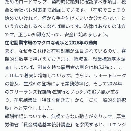
ためのロードマップ、契約時に絶対に確認すべき項目、税
金と会社バレ対策まで網羅しています。「在宅でこっそり
始めたいけれど、何から手を付けていいか分からない」と
いう方の道しるべになれば幸いです。法律はあなたの味方
です。正しい知識を持って、安全に始めましょう。
在宅副業市場のマクロな現状と2026年の動向
まず、なぜ今これほど在宅副業が注目されているのか、客
観的な数字で押さえておきます。総務省「就業構造基本調
査」によれば、副業を持つ雇用者の割合は約5.3%で、こ
こ10年で着実に増加しています。さらに、リモートワーク
の普及、生成AIの登場による業務効率化、そして2024年
のフリーランス保護新法施行という3つの追い風が重な
り、在宅副業は「特殊な働き方」から「ごく一般的な選択
肢」へと変化しました。
報酬相場についても、無視できない動きがあります。厚生
労働省「賃金構造基本統計調査」を参照すると、ITエンジ