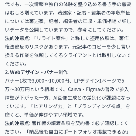
代でも、一次情報や独自の体験を盛り込める書き手の需要
はむしろ増えています。著述家・記者・編集者の年収単価
については
著述家，記者，編集者の年収・単価相場
で詳し
いデータを公開していますので、参考にしてください。
法的注意点
: 「リライト案件」と称した盗用依頼は、著作
権法違反のリスクがあります。元記事のコピーを少し言い
換える作業を依頼してくるクライアントとは取引しないで
ください。
2. Webデザイン・バナー制作
バナー1枚で3,000〜10,000円、LPデザイン1ページで5
万〜30万円という相場です。Canva・Figmaの普及で参入
障壁が下がった一方、AI画像生成との差別化が課題になっ
ています。「ヒアリング力」と「ブランディング視点」を
磨くと、単価が伸びやすい領域です。
法的注意点
: 著作権の譲渡条項を契約書で必ず確認してく
ださい。「納品後も自由にポートフォリオ掲載できるか」