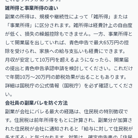
雑所得と事業所得の違い
副業の所得は、規模や継続性によって「雑所得」または
「事業所得」に区分されます。雑所得は経費計上の自由度
が低く、損失の繰越控除もできません。一方、事業所得と
して開業届を出していれば、青色申告で最大65万円の控
除を受けられ、家族への給与支払いも経費にできます。
月収が安定して10万円を超えるようになったら、開業届
の提出と青色申告承認申請を検討してください。これだけ
で年間10万〜20万円の節税効果が出ることもあります。
詳細は国税庁の公式情報（
国税庁
）を必ず確認してくださ
い。
会社員の副業バレを防ぐ方法
副業が会社にバレる最大の経路は、住民税の特別徴収で
す。住民税は前年所得をもとに計算され、副業分が加算さ
れた住民税が会社に通知されると「給与に対して住民税が
多すぎる」と気づかれます。対策は、確定申告書の「住民