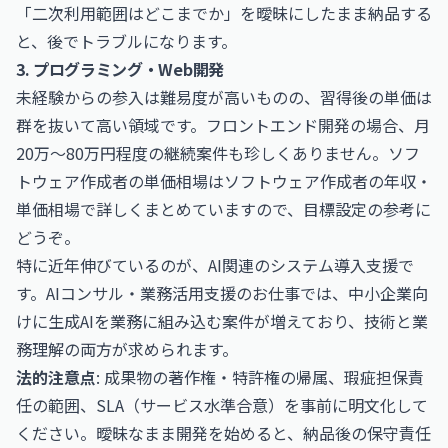
「二次利用範囲はどこまでか」を曖昧にしたまま納品する
と、後でトラブルになります。
3. プログラミング・Web開発
未経験からの参入は難易度が高いものの、習得後の単価は
群を抜いて高い領域です。フロントエンド開発の場合、月
20万〜80万円程度の継続案件も珍しくありません。ソフ
トウェア作成者の単価相場は
ソフトウェア作成者の年収・
単価相場
で詳しくまとめていますので、目標設定の参考に
どうぞ。
特に近年伸びているのが、AI関連のシステム導入支援で
す。
AIコンサル・業務活用支援のお仕事
では、中小企業向
けに生成AIを業務に組み込む案件が増えており、技術と業
務理解の両方が求められます。
法的注意点
: 成果物の著作権・特許権の帰属、瑕疵担保責
任の範囲、SLA（サービス水準合意）を事前に明文化して
ください。曖昧なまま開発を始めると、納品後の保守責任