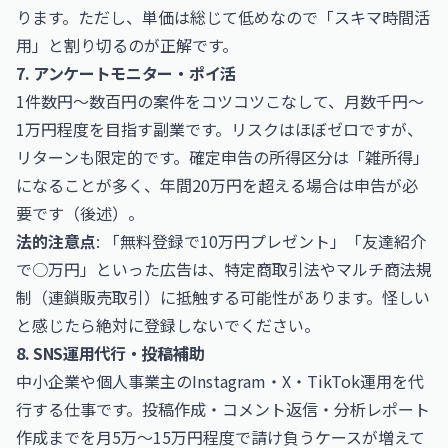
ります。ただし、単価は総じて低めなので「スキマ時間活
用」と割り切るのが正解です。
7. アンケートモニター・ポイ活
1件数円〜数百円の案件をコツコツこなして、月数千円〜
1万円程度を目指す副業です。リスクはほぼゼロですが、
リターンも限定的です。確定申告の所得区分は「雑所得」
になることが多く、年間20万円を超える場合は申告が必
要です（後述）。
法的注意点
: 「無料登録で10万円プレゼント」「友達紹介
で○万円」といった広告は、特定商取引法やマルチ商法規
制（連鎖販売取引）に抵触する可能性があります。怪しい
と感じたら絶対に登録しないでください。
8. SNS運用代行・投稿補助
中小企業や個人事業主のInstagram・X・TikTok運用を代
行する仕事です。投稿作成・コメント返信・分析レポート
作成までを月5万〜15万円程度で請け負うケースが増えて