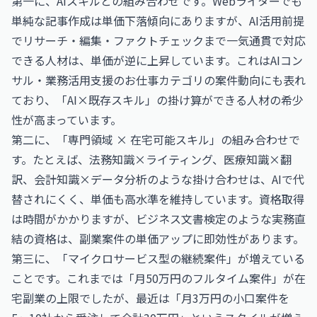
第一に、AIスキルとの組み合わせです。Webライターでも
単純な記事作成は単価下落傾向にありますが、AI活用前提
でリサーチ・編集・ファクトチェックまで一気通貫で対応
できる人材は、単価が逆に上昇しています。これは
AIコン
サル・業務活用支援のお仕事
カテゴリの案件動向にも表れ
ており、「AI×既存スキル」の掛け算ができる人材の希少
性が高まっています。
第二に、「専門領域 × 在宅可能スキル」の組み合わせで
す。たとえば、法務知識×ライティング、医療知識×翻
訳、会計知識×データ分析のような掛け合わせは、AIで代
替されにくく、単価も高水準を維持しています。資格取得
は時間がかかりますが、
ビジネス文書検定
のような実務直
結の資格は、副業案件の単価アップに即効性があります。
第三に、「マイクロサービス型の継続案件」が増えている
ことです。これまでは「月50万円のフルタイム案件」が在
宅副業の上限でしたが、最近は「月3万円の小口案件を