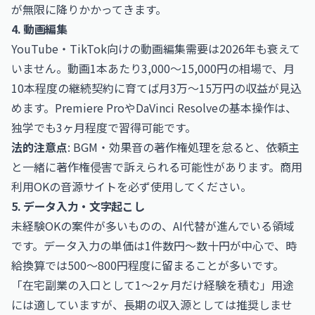
が無限に降りかかってきます。
4. 動画編集
YouTube・TikTok向けの動画編集需要は2026年も衰えて
いません。動画1本あたり3,000〜15,000円の相場で、月
10本程度の継続契約に育てば月3万〜15万円の収益が見込
めます。Premiere ProやDaVinci Resolveの基本操作は、
独学でも3ヶ月程度で習得可能です。
法的注意点
: BGM・効果音の著作権処理を怠ると、依頼主
と一緒に著作権侵害で訴えられる可能性があります。商用
利用OKの音源サイトを必ず使用してください。
5. データ入力・文字起こし
未経験OKの案件が多いものの、AI代替が進んでいる領域
です。データ入力の単価は1件数円〜数十円が中心で、時
給換算では500〜800円程度に留まることが多いです。
「在宅副業の入口として1〜2ヶ月だけ経験を積む」用途
には適していますが、長期の収入源としては推奨しませ