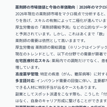
薬剤師の市場価値と今後の単価動向｜2026年のマクロ
2026年現在の薬剤師市場をマクロ視点で分析する
りを告げ、スキルの有無によって二極化が進んでいま
厚生労働省の「薬剤師需給予測」などの公的なデータ
と予測されています。しかし、これはあくまで「数」
薬剤師の需要は依然として高いままです。
厚生労働省 薬剤師の需給調査
（※リンクはインデッ
現在のトレンドとして、以下の分野での需要が顕著で
在宅医療対応スキル
: 薬局内での調剤だけでなく、
増しています。
高度薬学管理
: 特定の疾患（がん、糖尿病等）に対
多言語対応
: インバウンド需要の回復に伴い、主要
できる人材に特別手当が出るケースもあります。
副業としてスポット派遣をこなす際も、こうした「付
はなく、自身のキャリア形成に繋げることができます