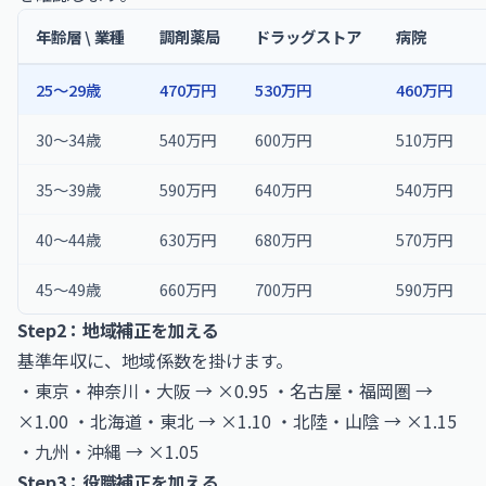
年齢層 \ 業種
調剤薬局
ドラッグストア
病院
25〜29歳
470万円
530万円
460万円
30〜34歳
540万円
600万円
510万円
35〜39歳
590万円
640万円
540万円
40〜44歳
630万円
680万円
570万円
45〜49歳
660万円
700万円
590万円
Step2：地域補正を加える
基準年収に、地域係数を掛けます。
・東京・神奈川・大阪 → ×0.95 ・名古屋・福岡圏 →
×1.00 ・北海道・東北 → ×1.10 ・北陸・山陰 → ×1.15
・九州・沖縄 → ×1.05
Step3：役職補正を加える