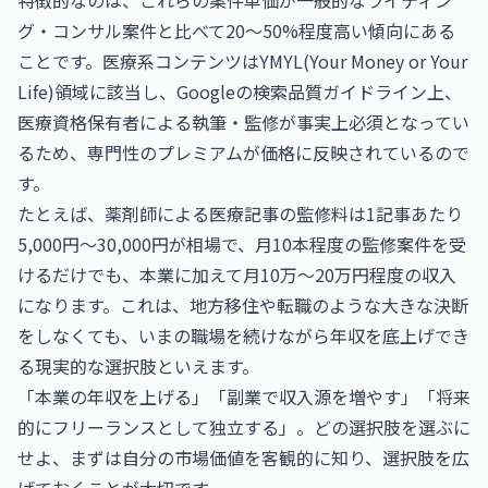
特徴的なのは、これらの案件単価が一般的なライティン
グ・コンサル案件と比べて20〜50%程度高い傾向にある
ことです。医療系コンテンツはYMYL(Your Money or Your
Life)領域に該当し、Googleの検索品質ガイドライン上、
医療資格保有者による執筆・監修が事実上必須となってい
るため、専門性のプレミアムが価格に反映されているので
す。
たとえば、薬剤師による医療記事の監修料は1記事あたり
5,000円〜30,000円が相場で、月10本程度の監修案件を受
けるだけでも、本業に加えて月10万〜20万円程度の収入
になります。これは、地方移住や転職のような大きな決断
をしなくても、いまの職場を続けながら年収を底上げでき
る現実的な選択肢といえます。
「本業の年収を上げる」「副業で収入源を増やす」「将来
的にフリーランスとして独立する」。どの選択肢を選ぶに
せよ、まずは自分の市場価値を客観的に知り、選択肢を広