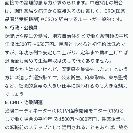
面接での論理的思考力が求められます。中途採用の場合
は、調剤薬局や病院から直接入るのは難しく、CRO(医薬
品開発受託機関)やCSOを経由するルートが一般的です。
5. 行政・公務員
保健所や厚生労働省、地方自治体などで働く薬剤師の平均
年収は500万〜650万円。民間と比べると初任給は低めで
すが、年功序列で安定して上がり、定年まで勤め上げれば
退職金も含めて生涯年収は決して低くありません。
「華やかさはないけれど、安定感を最優先したい」という
方には適した選択肢です。公衆衛生、麻薬取締、薬事監視
など、社会的意義の大きい仕事に携われるのも大きな魅力
でしょう。
6. CRO・治験関連
治験コーディネーター(CRC)や臨床開発モニター(CRA)と
して働く場合の平均年収は500万〜800万円。製薬企業へ
の転職前のステップとして活用されることもあれば、終身