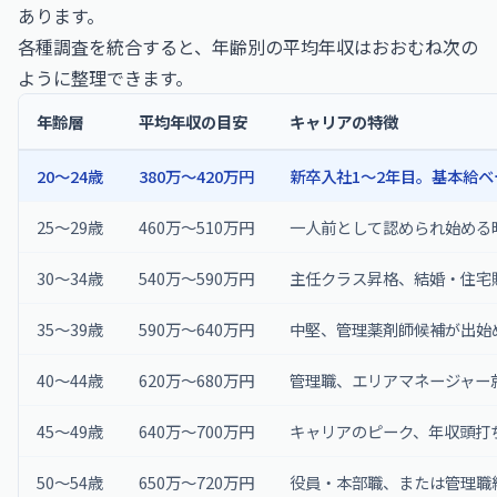
あります。
各種調査を統合すると、年齢別の平均年収はおおむね次の
ように整理できます。
年齢層
平均年収の目安
キャリアの特徴
20〜24歳
380万〜420万円
新卒入社1〜2年目。基本給ベ
25〜29歳
460万〜510万円
一人前として認められ始める
30〜34歳
540万〜590万円
主任クラス昇格、結婚・住宅
35〜39歳
590万〜640万円
中堅、管理薬剤師候補が出始
40〜44歳
620万〜680万円
管理職、エリアマネージャー
45〜49歳
640万〜700万円
キャリアのピーク、年収頭打
50〜54歳
650万〜720万円
役員・本部職、または管理職