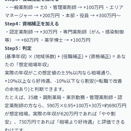
・一般薬剤師 → ±0 ・管理薬剤師 → +100万円 ・エリア
マネージャー → +200万円 ・本部・役員 → +300万円〜
Step4：資格補正を加える
・認定薬剤師 → +30万円 ・専門薬剤師（がん・感染制御
等） → +60万円 ・薬学博士 → +100万円
Step5：判定
(基準年収) × (地域係数) + (役職補正) + (資格補正) = あな
たの「想定相場年収」
実際の年収がこの想定値の±5%以内なら相場通り、
+10%以上なら好待遇、-10%以下なら割安(=転職で改善
の余地あり)と判断できます。
たとえば、35歳・調剤薬局・東京勤務・管理薬剤師・認
定薬剤師の方なら、590万×0.95+100万+30万=約690万円
が想定相場。実際の年収が620万円であれば「やや割
安」、750万円であれば「相場より好待遇」と評価できる
わけです。