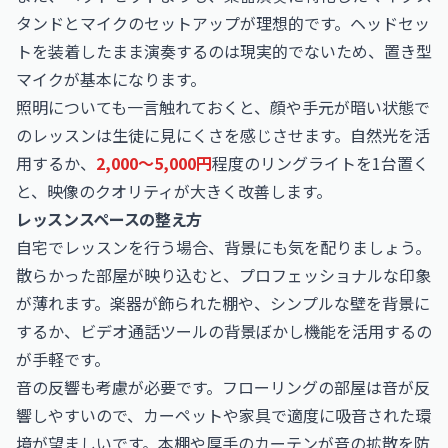
タンドとマイクのセットアップが理想的です。ヘッドセッ
トを装着したまま演奏するのは現実的でないため、置き型
マイクが基本になります。
照明についても一言触れておくと、顔や手元が暗い状態で
のレッスンは生徒に見にくさを感じさせます。自然光を活
用するか、
2,000〜5,000円
程度のリングライトを1台置く
と、映像のクオリティが大きく改善します。
レッスンスペースの整え方
自宅でレッスンを行う場合、背景にも気を配りましょう。
散らかった部屋が映り込むと、プロフェッショナルな印象
が薄れます。楽器が飾られた棚や、シンプルな壁を背景に
するか、ビデオ通話ツールの背景ぼかし機能を活用するの
が手軽です。
音の反響も考慮が必要です。フローリングの部屋は音が反
響しやすいので、カーペットや家具で適度に吸音された環
境が望ましいです。本棚や厚手のカーテンが音の拡散を防