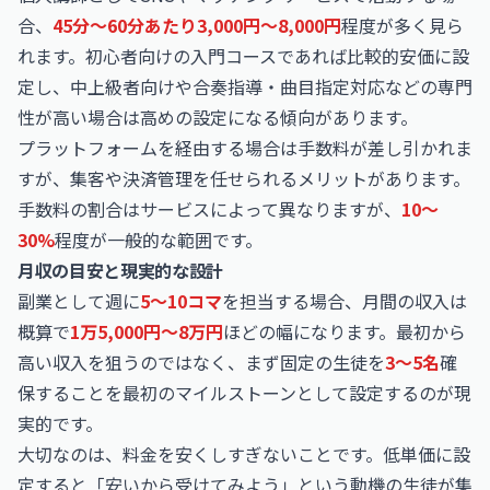
合、
45分〜60分あたり3,000円〜8,000円
程度が多く見ら
れます。初心者向けの入門コースであれば比較的安価に設
定し、中上級者向けや合奏指導・曲目指定対応などの専門
性が高い場合は高めの設定になる傾向があります。
プラットフォームを経由する場合は手数料が差し引かれま
すが、集客や決済管理を任せられるメリットがあります。
手数料の割合はサービスによって異なりますが、
10〜
30%
程度が一般的な範囲です。
月収の目安と現実的な設計
副業として週に
5〜10コマ
を担当する場合、月間の収入は
概算で
1万5,000円〜8万円
ほどの幅になります。最初から
高い収入を狙うのではなく、まず固定の生徒を
3〜5名
確
保することを最初のマイルストーンとして設定するのが現
実的です。
大切なのは、料金を安くしすぎないことです。低単価に設
定すると「安いから受けてみよう」という動機の生徒が集