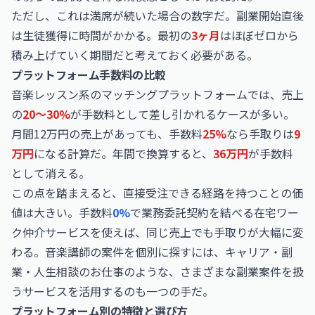
ただし、これは満席が続いた場合の数字だ。副業開始直後
は生徒獲得に時間がかかる。最初の
3ヶ月
はほぼゼロから
積み上げていく期間だと考えておく必要がある。
プラットフォーム手数料の比較
音楽レッスン系のマッチングプラットフォームでは、売上
の
20〜30%
が手数料として差し引かれるケースが多い。
月間12万円の売上があっても、手数料
25%
なら手取りは
9
万円
になる計算だ。年間で換算すると、
36万円
が手数料
として消える。
この点を踏まえると、直接受注できる経路を持つことの価
値は大きい。手数料
0%
で業務委託契約を結べる在宅ワー
ク仲介サービスを使えば、同じ売上でも手取りが大幅に変
わる。音楽講師の案件を個別に探すには、
キャリア・副
業・人生相談のお仕事
のような、さまざまな副業案件を扱
うサービスを活用するのも一つの手だ。
プラットフォーム別の特徴と選び方