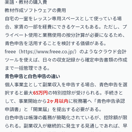
楽譜・教材の購入費
教材作成ソフトウェアの費用
自宅の一室をレッスン専用スペースとして使っている場
合、家賃の一部を経費にできるケースもある。ただし、プ
ライベート使用と業務使用の按分計算が必要になるため、
青色申告を活用することを検討する価値がある。
freee（
https://www.freee.co.jp/）のようなクラウド会計
ツールを使えば、日々の収支記録から確定申告書類の作成
まで一括管理できる。
青色申告と白色申告の違い
個人事業主として副業収入を申告する場合、青色申告を選
択すると最大
65万円
の特別控除が受けられる。手続きと
して、事業開始から
2ヶ月以内
に税務署へ「青色申告承認
申請書」と「開業届」を提出する必要がある。
白色申告は帳簿の義務が簡略化されているが、控除額が限
られる。副業収入が継続的に発生する見通しであれば、早