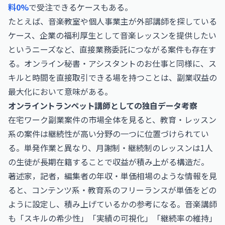
料0%
で受注できるケースもある。
たとえば、音楽教室や個人事業主が外部講師を探している
ケース、企業の福利厚生として音楽レッスンを提供したい
というニーズなど、直接業務委託につながる案件も存在す
る。
オンライン秘書・アシスタントのお仕事
と同様に、ス
キルと時間を直接取引できる場を持つことは、副業収益の
最大化において意味がある。
オンライントランペット講師としての独自データ考察
在宅ワーク副業案件の市場全体を見ると、教育・レッスン
系の案件は継続性が高い分野の一つに位置づけられてい
る。単発作業と異なり、月謝制・継続制のレッスンは1人
の生徒が長期在籍することで収益が積み上がる構造だ。
著述家，記者，編集者の年収・単価相場
のような情報を見
ると、コンテンツ系・教育系のフリーランスが単価をどの
ように設定し、積み上げているかの参考になる。音楽講師
も「スキルの希少性」「実績の可視化」「継続率の維持」