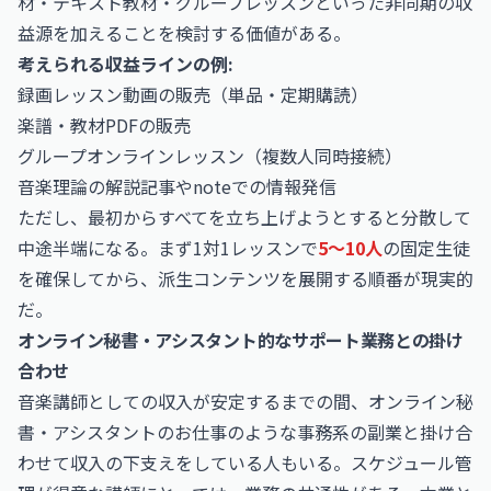
材・テキスト教材・グループレッスンといった非同期の収
益源を加えることを検討する価値がある。
考えられる収益ラインの例:
録画レッスン動画の販売（単品・定期購読）
楽譜・教材PDFの販売
グループオンラインレッスン（複数人同時接続）
音楽理論の解説記事やnoteでの情報発信
ただし、最初からすべてを立ち上げようとすると分散して
中途半端になる。まず1対1レッスンで
5〜10人
の固定生徒
を確保してから、派生コンテンツを展開する順番が現実的
だ。
オンライン秘書・アシスタント的なサポート業務との掛け
合わせ
音楽講師としての収入が安定するまでの間、
オンライン秘
書・アシスタントのお仕事
のような事務系の副業と掛け合
わせて収入の下支えをしている人もいる。スケジュール管