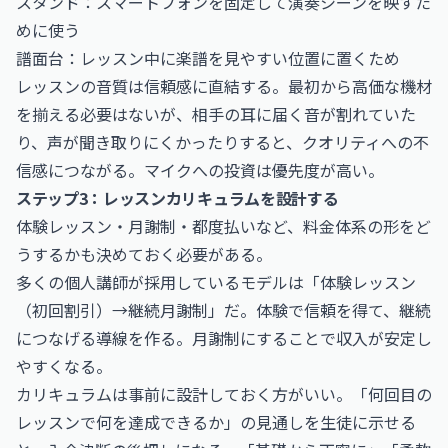
スタンド：スマートフォンを固定して演奏シーンを映すた
めに使う
譜面台：レッスン中に楽譜を見やすい位置に置くため
レッスンの音質は信頼感に直結する。最初から高価な機材
を揃える必要はないが、相手の耳に届く音が割れていた
り、声が聞き取りにくかったりすると、クオリティへの不
信感につながる。マイクへの投資は優先度が高い。
ステップ3：レッスンカリキュラムを設計する
体験レッスン・月謝制・都度払いなど、料金体系の形をど
うするかも決めておく必要がある。
多くの個人講師が採用しているモデルは「体験レッスン
（初回割引）→継続月謝制」だ。体験で信頼を得て、継続
につなげる導線を作る。月謝制にすることで収入が安定し
やすくなる。
カリキュラムは事前に設計しておく方がいい。「何回目の
レッスンで何を達成できるか」の見通しを生徒に示せる