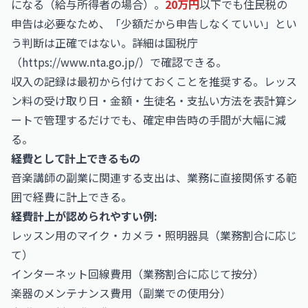
になる（給与所得者の場合）。
20万円
以下でも住民税の
申告は必要なため、「少額だから申告しなくていい」とい
う判断は正確ではない。詳細は国税庁
（
https://www.nta.go.jp/）で確認できる。
収入の記録は最初から付けておくことを推奨する。レッス
ン料の受け取り日・金額・生徒名・支払い方法を表計算シ
ートで管理するだけでも、確定申告時の手間が大幅に減
る。
経費として計上できるもの
音楽講師の副業に関連する支出は、業務に直接関係する範
囲で経費に計上できる。
経費計上が認められやすい例:
レッスン用のマイク・カメラ・照明器具（業務割合に応じ
て）
インターネット回線費用（業務割合に応じて按分）
楽器のメンテナンス費用（副業での使用分）