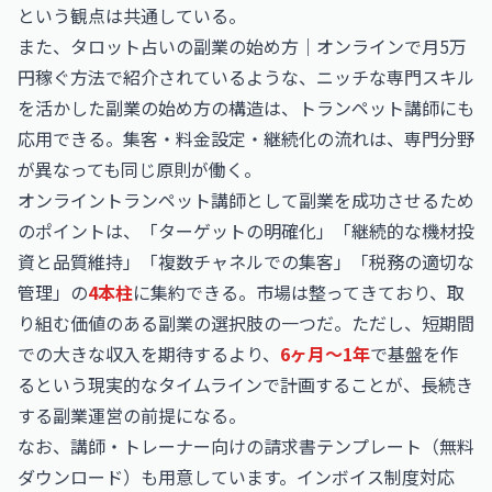
という観点は共通している。
また、
タロット占いの副業の始め方｜オンラインで月5万
円稼ぐ方法
で紹介されているような、ニッチな専門スキル
を活かした副業の始め方の構造は、トランペット講師にも
応用できる。集客・料金設定・継続化の流れは、専門分野
が異なっても同じ原則が働く。
オンライントランペット講師として副業を成功させるため
のポイントは、「ターゲットの明確化」「継続的な機材投
資と品質維持」「複数チャネルでの集客」「税務の適切な
管理」の
4本柱
に集約できる。市場は整ってきており、取
り組む価値のある副業の選択肢の一つだ。ただし、短期間
での大きな収入を期待するより、
6ヶ月〜1年
で基盤を作
るという現実的なタイムラインで計画することが、長続き
する副業運営の前提になる。
なお、
講師・トレーナー向けの請求書テンプレート（無料
ダウンロード）
も用意しています。インボイス制度対応