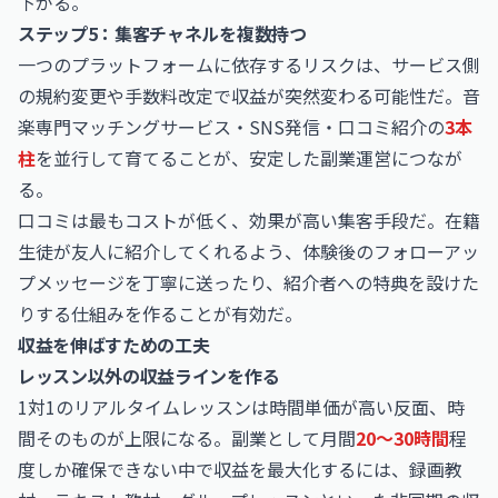
下がる。
ステップ5：集客チャネルを複数持つ
一つのプラットフォームに依存するリスクは、サービス側
の規約変更や手数料改定で収益が突然変わる可能性だ。音
楽専門マッチングサービス・SNS発信・口コミ紹介の
3本
柱
を並行して育てることが、安定した副業運営につなが
る。
口コミは最もコストが低く、効果が高い集客手段だ。在籍
生徒が友人に紹介してくれるよう、体験後のフォローアッ
プメッセージを丁寧に送ったり、紹介者への特典を設けた
りする仕組みを作ることが有効だ。
収益を伸ばすための工夫
レッスン以外の収益ラインを作る
1対1のリアルタイムレッスンは時間単価が高い反面、時
間そのものが上限になる。副業として月間
20〜30時間
程
度しか確保できない中で収益を最大化するには、録画教