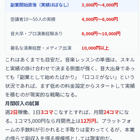
副業開始直後（実績ほぼなし）
3,000円〜4,000円
受講者10〜50人の実績
4,000円〜6,000円
音大卒・プロ演奏経験あり
6,000円〜10,000円
著名な演奏経歴・メディア出演
10,000円以上
これはあくまでも目安だ。音楽レッスンの単価は、スキル
と実績の掛け合わせで決まる側面が強く、音大出身であっ
ても「副業として始めたばかり」「口コミがない」という
状況であれば、まず低めの料金設定からスタートして実績
を積むのが現実的な戦略になる。
月間収入の試算
週
2日
稼働、1日
3コマ
こなすとすれば、月間
24コマ
にな
る。1コマ5,000円なら月間売上は
12万円
。プラットフォ
ームの手数料が引かれると手取りは変わってくるが、本業
の傍らで副収入を得る規模感としては現実的だ。