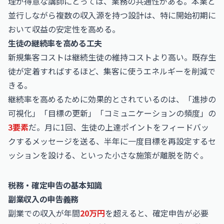
理が得意な講師にとっては、業務の共通性がある。本業と
並行しながら複数の収入源を持つ設計は、特に開始初期に
おいて収益の安定性を高める。
生徒の継続率を高める工夫
新規集客コストは継続生徒の維持コストより高い。既存生
徒が定着すればするほど、集客に使うエネルギーを削減で
きる。
継続率を高めるために効果的とされているのは、「進捗の
可視化」「目標の更新」「コミュニケーションの頻度」の
3要素
だ。月に1回、生徒の上達ポイントをフィードバッ
クするメッセージを送る、半年に一度目標を再設定するセ
ッションを設ける、といった小さな施策が離脱を防ぐ。
税務・確定申告の基本知識
副業収入の申告義務
副業での収入が年間
20万円
を超えると、確定申告が必要