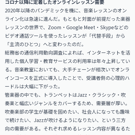
コロナ以降に定着したオンラインレッスン需要
2020年以降のパンデミックを機に、音楽レッスンのオン
ライン化は急速に進んだ。もともと対面が前提だった楽器
レッスンの世界で、Zoom・Google Meet・Skypeなどの
ビデオ通話ツールを使ったレッスンが「代替手段」から
「主流のひとつ」へと変わったのだ。
総務省の通信利用動向調査によれば、インターネットを活
用した個人学習・教育サービスの利用率は年々上昇してい
る。音楽教室においても、大手チェーンが相次いでオンラ
インコースを正式に導入したことで、受講者側の心理的ハ
ードルは大幅に下がった。
管楽器の中でも、トランペットはJazz・クラシック・吹
奏楽と幅広いジャンルをカバーするため、需要層が厚い。
吹奏楽部の学生が基礎を固めたい、社会人になっても趣味
で続けたい、Jazzが吹けるようになりたい、という三方
向の需要がある。それぞれ求めるレッスン内容が異なるた