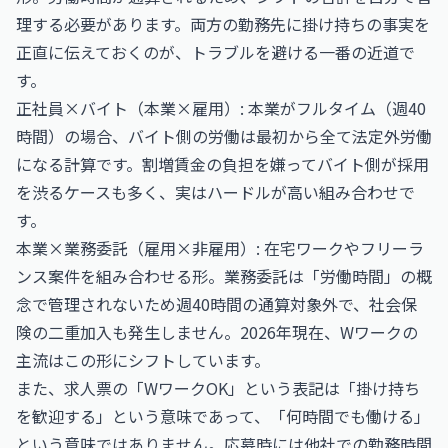
理する必要があります。両方の勤務先に掛け持ちの事実を
正直に伝えておくのが、トラブルを避ける一番の近道で
す。
正社員×バイト（本業×雇用）: 本業がフルタイム（週40
時間）の場合、バイト側の労働は最初から全て法定外労働
になる計算です。割増賃金の負担を嫌ってバイト側が採用
を渋るケースも多く、実はハードルが高い組み合わせで
す。
本業×業務委託（雇用×非雇用）: 在宅ワークやフリーラ
ンス案件を組み合わせる形。業務委託は「労働時間」の概
念で管理されないため週40時間の通算対象外で、社会保
険の二重加入も発生しません。2026年現在、Wワークの
主流はこの形にシフトしています。
また、求人票の「WワークOK」という表記は「掛け持ち
を歓迎する」という意味であって、「何時間でも働ける」
という意味ではありません。応募時には他社での勤務時間