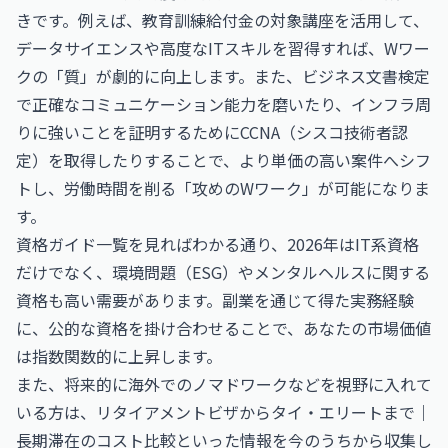
きです。例えば、
教育訓練給付金の対象講座
を活用して、
データサイエンスや高度なITスキルを習得すれば、Wワー
クの「質」が劇的に向上します。また、
ビジネス文書検定
で正確なコミュニケーション能力を磨いたり、インフラ周
りに強いことを証明するために
CCNA（シスコ技術者認
定）
を取得したりすることで、より単価の高い案件へシフ
トし、労働時間を削る「攻めのWワーク」が可能になりま
す。
資格ガイド一覧
を見ればわかる通り、2026年はIT系資格
だけでなく、環境問題（ESG）やメンタルヘルスに関する
資格も高い需要があります。副業を通じて得た実務経験
に、公的な資格を掛け合わせることで、あなたの市場価値
は指数関数的に上昇します。
また、将来的に海外でのノマドワークなどを視野に入れて
いる方は、
リタイアメントビザからタイ・エリートまで｜
長期滞在のコスト比較
といった情報を今のうちから収集し