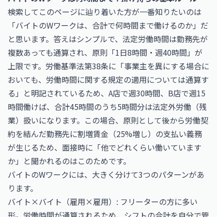
検索してこのページに辿り着いた方が一番知りたいのは
「バイトのWワークは、合計で何時間まで働けるのか」だ
と思います。答えはシンプルで、法定労働時間は勤務先が
複数あっても通算され、原則「1日8時間・週40時間」が
上限です。労働基準法第38条に「事業主を異にする場合に
おいても、労働時間に関する規定の適用については通算す
る」と明記されているため、A店で週30時間、B店で週15
時間働けば、合計45時間のうち5時間分は法定外労働（残
業）扱いになります。この場合、原則として後から労働契
約を結んだ勤務先に割増賃金（25%増し）の支払い義務
が生じるため、面接時に「他でどれくらい働いています
か」と聞かれるのはこのためです。
バイトのWワークには、大きく分けて3つのパターンがあ
ります。
バイト×バイト（雇用×雇用）: フリーターの方に多い
形。労働時間が通算されるため、シフトの合計を自分で管