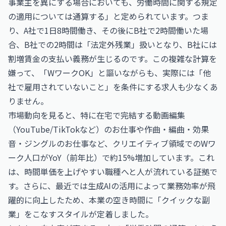
事業主を異にする場合においても、労働時間に関する規定
の適用については通算する」と定められています。つま
り、A社で1日8時間働き、その後にB社で2時間働いた場
合、B社での2時間は「法定外残業」扱いとなり、B社には
割増賃金の支払い義務が生じるのです。この複雑な計算を
嫌って、「WワークOK」と謳いながらも、実際には「他
社で雇用されていないこと」を条件にする求人も少なくあ
りません。
市場動向を見ると、特に在宅で完結する
動画編集
（YouTube/TikTokなど）のお仕事
や
作曲・編曲・効果
音・ジングルのお仕事
など、クリエイティブ領域でのWワ
ーク人口がYoY（前年比）で約15%増加しています。これ
は、時間単価を上げやすい職種へと人が流れている証拠で
す。さらに、最近では生成AIの活用によって業務効率が飛
躍的に向上したため、本業の空き時間に「クイックな副
業」をこなすスタイルが定着しました。