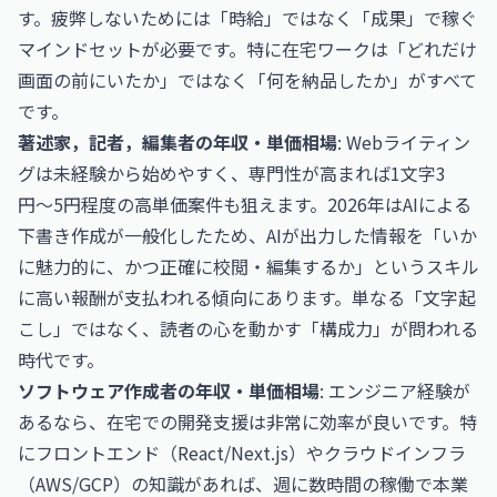
す。疲弊しないためには「時給」ではなく「成果」で稼ぐ
マインドセットが必要です。特に在宅ワークは「どれだけ
画面の前にいたか」ではなく「何を納品したか」がすべて
です。
著述家，記者，編集者の年収・単価相場
: Webライティン
グは未経験から始めやすく、専門性が高まれば1文字3
円〜5円程度の高単価案件も狙えます。2026年はAIによる
下書き作成が一般化したため、AIが出力した情報を「いか
に魅力的に、かつ正確に校閲・編集するか」というスキル
に高い報酬が支払われる傾向にあります。単なる「文字起
こし」ではなく、読者の心を動かす「構成力」が問われる
時代です。
ソフトウェア作成者の年収・単価相場
: エンジニア経験が
あるなら、在宅での開発支援は非常に効率が良いです。特
にフロントエンド（React/Next.js）やクラウドインフラ
（AWS/GCP）の知識があれば、週に数時間の稼働で本業