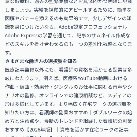
意な診療科、過去の監修実績などを具体的かつ明確に記載
しましょう。実績を視覚的にアピールするために、簡単な
図解やバナーを添えるのも効果的です。少しデザインの知
識を身につけたいなら、
Adobe認定プロフェッショナル
Adobe Express
の学習を通じて、記事のサムネイル作成な
どのスキルを掛け合わせるのも一つの差別化戦略となりま
す。
さまざまな働き方の選択肢を知る
医療記事監修以外にも、看護師の資格を活かせる副業は多
岐にわたります。例えば、医療系YouTube動画における
作曲・編曲・効果音・ジングルのお仕事
に関わる音声やシ
ナリオの監修、オンラインでの健康相談など、メディアの
形は多様化しています。より幅広く在宅ワークの選択肢を
知りたい方は、
看護師の副業おすすめ｜ダブルワークの始
め方と注意点
や、最新のトレンドを網羅した
看護師の副業
おすすめ【2026年版】｜資格を活かす在宅ワーク
の記事