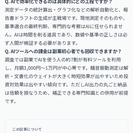
Q. AIで効率化できるのは具体的にどの工程ですか？
測定データの統計算出・グラフ化などの解析自動化と、報
告書ドラフトの生成が主戦場です。現地測定そのものや、
基準適合の最終判断、専門的な考察はAIに任せられませ
ん。AIは時間を削る道具であり、数値や基準の正しさは必
ず人間が検証する必要があります。
Q. AIツールへの課金は副業初心者でも回収できますか？
調査では副業でAIを使う人の約7割が有料ツールを利用
し、月額3,000円〜1万円が中心帯です。騒音振動測定は解
析・文書化のウェイトが大きく時短効果が出やすいため投
資対効果は出やすい傾向です。ただしAI出力の丸ごと納品
は信頼を損なうため、補正できる専門知識との併用が前提
です。
この記事について