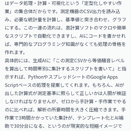
はデータ処理・計算・可視化という「定型化しやすい作
業」の集合体だからです。測定機器のCSV出力を読み込
み、必要な統計量を計算し、基準値と突き合わせ、グラフ
にする。この一連の流れは、表計算ソフトのマクロや簡単
なスクリプトで自動化できますし、AIにコードを書かせれ
ば、専門的なプログラミング知識がなくても処理の骨格を
作れます。
具体的には、生成AIに「この測定CSVから等価騒音レベル
を算出して時間帯別に集計するスクリプトを書いて」と指
示すれば、PythonやスプレッドシートのGoogle Apps
Scriptベースの処理を提案してくれます。もちろん、AIが
出した計算式が測定基準に照らして正しいかは人間が検証
しなければなりませんが、ゼロから手計算・手作業でやる
のに比べれば、解析の所要時間を大きく圧縮できます。手
作業で3時間かかっていた集計が、テンプレート化とAI補
助で30分台になる、というのが現実的な短縮イメージで