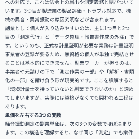
への対応で、これは法令上の届出や測定義務と結びついて
います。3つ目が製造業の製品評価・トラブル対応で、機
械の異音・異常振動の原因究明などが含まれます。
副業として個人が入り込みやすいのは、主に1つ目と2つ
目の「測定代行」と「データ整理・報告書作成の外注」で
す。というのも、正式な計量証明が必要な業務は計量証明
事業者の登録が要るため、無資格の個人が単独で完結させ
ることは基本的にできません。副業ワーカーが担うのは、
事業者や元請けの下で「測定作業の一部」や「解析・書類
化の一部」を請け負う形が現実的です。ここを誤解すると
「環境計量士を持っていないと副業できないのか」と諦め
てしまいますが、実際には資格がなくても関われる工程は
あります。
単価を左右する3つの変数
騒音振動測定の副業単価は、次の3つの変数でほぼ決まり
ます。この構造を理解すると、なぜ同じ「測定」でも案件