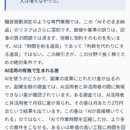
入は増えなかった。
騒音振動測定のような専門業務では、この「AIそのまま納
品」のリスクはさらに深刻です。数値や基準の誤りは、記
事の質の問題では済まず、信頼と契約そのものを失いま
す。AIは「時間を削る道具」であって「判断を代わりにす
る道具」ではない。この線引きが、この分野で長く稼ぐた
めの絶対条件です。
AI活用の有無で生まれる差
AIを使うかどうかで、副業の成果にどれだけ差が出るの
か。副業全般の調査では、AI活用者と非活用者の間に無視
できない差が確認されています。ある調査では、AI活用者
と非活用者で月収に差が見られ、その差は月あたり2万円
台という結果も出ています。この差は「AIが直接稼いでく
れる」のではなく、「AIで作業時間を圧縮した分、より多
くの案件をこなせる、あるいは単価の高い工程に時間を回