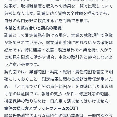
効果
が、取得難易度と収入への効果を一覧で比較していて
参考になります。副業に効く資格の全体像を掴んでから、
自分の専門分野に投資するかを判断できます。
本業との兼ね合いと契約の確認
副業として測定業務を請ける場合、本業の就業規則で副業
が認められているか、競業避止義務に触れないかの確認は
必須です。特に建設・設備・製造業界で本業を持つ人がそ
の知見を副業に活かす場合、本業の取引先と競合しないよ
う注意が必要です。
契約面では、業務範囲・納期・報酬・責任範囲を書面で明
確にしておくこと。測定結果に関わる業務は責任が重いた
め、「どこまでが自分の責任範囲か」を曖昧にしたまま請
けるのは危険です。報酬の支払い条件、修正対応の範囲、
機密保持の取り決めは、口約束で済ませてはいけません。
案件の探し方とプラットフォームの活用
騒音振動測定のような専門性の高い業務は、一般的なクラ