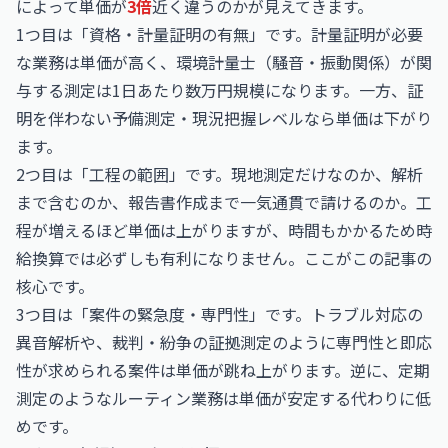
によって単価が
3倍
近く違うのかが見えてきます。
1つ目は「資格・計量証明の有無」です。計量証明が必要
な業務は単価が高く、環境計量士（騒音・振動関係）が関
与する測定は1日あたり数万円規模になります。一方、証
明を伴わない予備測定・現況把握レベルなら単価は下がり
ます。
2つ目は「工程の範囲」です。現地測定だけなのか、解析
まで含むのか、報告書作成まで一気通貫で請けるのか。工
程が増えるほど単価は上がりますが、時間もかかるため時
給換算では必ずしも有利になりません。ここがこの記事の
核心です。
3つ目は「案件の緊急度・専門性」です。トラブル対応の
異音解析や、裁判・紛争の証拠測定のように専門性と即応
性が求められる案件は単価が跳ね上がります。逆に、定期
測定のようなルーティン業務は単価が安定する代わりに低
めです。