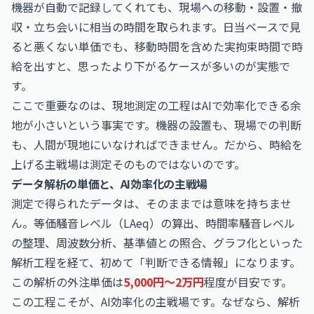
機器が自動で記録してくれても、現場への移動・設置・撤
収・立ち会いに相当の時間を取られます。日当ベースで見
ると悪くない単価でも、移動時間を含めた実拘束時間で時
給を出すと、思ったより下がるケースが多いのが実態で
す。
ここで重要なのは、現地測定の工程はAIで効率化できる余
地が小さいという事実です。機器の設置も、現場での判断
も、人間が現地にいなければできません。だから、時給を
上げる主戦場は測定そのものではないのです。
データ解析の単価と、AI効率化の主戦場
測定で得られたデータは、そのままでは意味を持ちませ
ん。等価騒音レベル（LAeq）の算出、時間率騒音レベル
の整理、周波数分析、基準値との照合、グラフ化といった
解析工程を経て、初めて「判断できる情報」になります。
この解析の外注単価は
5,000円〜2万円
程度が目安です。
この工程こそが、AI効率化の主戦場です。なぜなら、解析