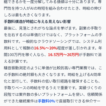
縮できるかを一度分解してみる価値は十分にあります。専
門性を持つ人がAIの時短を組み合わせたとき、時給の伸び
しろは最も大きくなります。
手数料構造が時給に与える見えない影響
最後に、見落とされがちな論点を挙げます。副業の手取り
を左右するのは単価だけではなく、プラットフォームの手
数料です。一般的なクラウドソーシングでは、システム利
用料として報酬の
16.5%〜20%
程度が差し引かれます。年
間100万円を稼ぐ人なら、
16.5万円〜20万円
が手数料で消
える計算です。
騒音振動測定のように単価が比較的高い専門業務では、こ
の手数料の絶対額も大きくなります。時給を上げるAI効率
化と並行して、手数料の低い取引経路を確保することも、
手取りベースの時給を守るうえで重要です。実績づくりの
段階では案件数の多いプラットフォームを使い、信頼関係
ができた継続案件は
手数料0%
で直接取引できる仲介サー