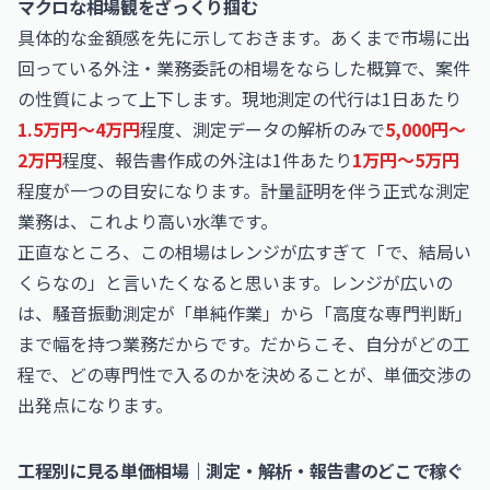
マクロな相場観をざっくり掴む
具体的な金額感を先に示しておきます。あくまで市場に出
回っている外注・業務委託の相場をならした概算で、案件
の性質によって上下します。現地測定の代行は1日あたり
1.5万円〜4万円
程度、測定データの解析のみで
5,000円〜
2万円
程度、報告書作成の外注は1件あたり
1万円〜5万円
程度が一つの目安になります。計量証明を伴う正式な測定
業務は、これより高い水準です。
正直なところ、この相場はレンジが広すぎて「で、結局い
くらなの」と言いたくなると思います。レンジが広いの
は、騒音振動測定が「単純作業」から「高度な専門判断」
まで幅を持つ業務だからです。だからこそ、自分がどの工
程で、どの専門性で入るのかを決めることが、単価交渉の
出発点になります。
工程別に見る単価相場｜測定・解析・報告書のどこで稼ぐ