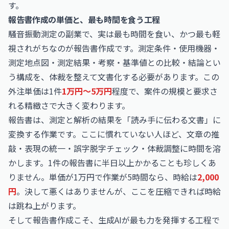
す。
報告書作成の単価と、最も時間を食う工程
騒音振動測定の副業で、実は最も時間を食い、かつ最も軽
視されがちなのが報告書作成です。測定条件・使用機器・
測定地点図・測定結果・考察・基準値との比較・結論とい
う構成を、体裁を整えて文書化する必要があります。この
外注単価は1件
1万円〜5万円
程度で、案件の規模と要求さ
れる精緻さで大きく変わります。
報告書は、測定と解析の結果を「読み手に伝わる文書」に
変換する作業です。ここに慣れていない人ほど、文章の推
敲・表現の統一・誤字脱字チェック・体裁調整に時間を溶
かします。1件の報告書に半日以上かかることも珍しくあ
りません。単価が1万円で作業が5時間なら、時給は
2,000
円
。決して悪くはありませんが、ここを圧縮できれば時給
は跳ね上がります。
そして報告書作成こそ、生成AIが最も力を発揮する工程で