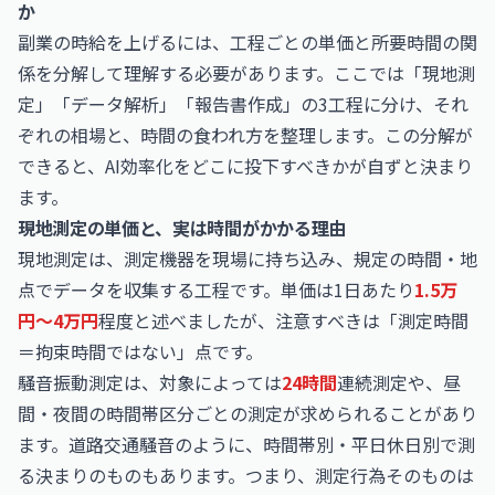
か
副業の時給を上げるには、工程ごとの単価と所要時間の関
係を分解して理解する必要があります。ここでは「現地測
定」「データ解析」「報告書作成」の3工程に分け、それ
ぞれの相場と、時間の食われ方を整理します。この分解が
できると、AI効率化をどこに投下すべきかが自ずと決まり
ます。
現地測定の単価と、実は時間がかかる理由
現地測定は、測定機器を現場に持ち込み、規定の時間・地
点でデータを収集する工程です。単価は1日あたり
1.5万
円〜4万円
程度と述べましたが、注意すべきは「測定時間
＝拘束時間ではない」点です。
騒音振動測定は、対象によっては
24時間
連続測定や、昼
間・夜間の時間帯区分ごとの測定が求められることがあり
ます。道路交通騒音のように、時間帯別・平日休日別で測
る決まりのものもあります。つまり、測定行為そのものは