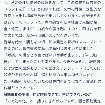
す。測定条件や結果の数値を渡して「この構成で報告書の
ドラフトを作って」と指示すれば、文章の骨格・定型的な
考察・見出し構成を数分で出力してくれます。AIが作るの
はあくまでドラフトで、専門的な判断や結論は人間が精
査・修正しますが、白紙から書き起こすのと、叩き台を直
すのとでは、かかる時間がまったく違います。
副業を始めて間もない頃、私は測定と解析はスムーズにで
きたのに、報告書の文章化で毎回つまずいていました。
「考察」の欄をどう書けばいいか手が止まり、1件に丸1
日かけてしまったこともあります。今振り返ると、報告書
には定型の型があり、その型さえテンプレート化してAIに
叩き台を作らせれば、悩む時間の大半は消せたはずでし
た。時間を溶かしていたのは専門判断ではなく、文章化の
作業だったのです。
AI効率化の実像｜何が時短できて、何ができないのか
「AIで効率化」と一括りにされがちですが、騒音振動測定