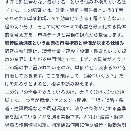
すぎて割に合わない気がする」という悩みを抱えているは
ずです。この記事では、測定・解析・報告書という3工程
それぞれの単価相場、AIで効率化できる工程とできない工
程の切り分け、そして時給ベースで収益を最大化する具体
的な考え方を、市場データと実務の視点から整理します。
騒音振動測定という副業の市場構造と単価が決まる仕組み
騒音振動測定は、環境計量・建設・設備・製造といった複
数の業界にまたがる専門測定です。まずこの副業がどうい
う市場の中に置かれているのか、単価がどう決まるのかを
俯瞰しておきます。ここを飛ばして「1案件いくら？」だ
けを知ろうとすると、相場を読み違えます。
この分野の需要を支えているのは、大きく分けて3つの領
域です。1つ目が環境アセスメント関連。工場・道路・鉄
道・建設現場などの周辺環境で、法令や条例が定める基準
値を超えていないかを測る業務です。2つ目が建設・解体
現場の作業環境測定。特定建設作業に伴う騒音・振動規制