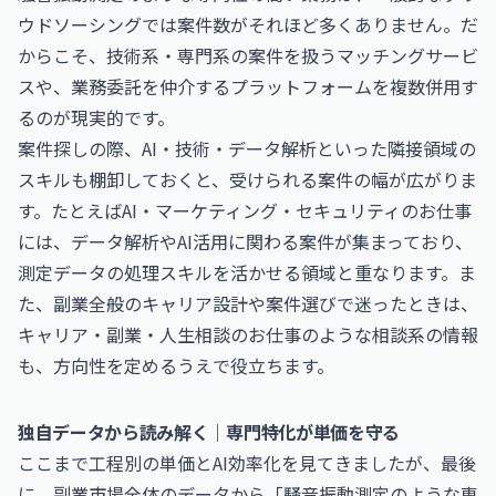
ウドソーシングでは案件数がそれほど多くありません。だ
からこそ、技術系・専門系の案件を扱うマッチングサービ
スや、業務委託を仲介するプラットフォームを複数併用す
るのが現実的です。
案件探しの際、AI・技術・データ解析といった隣接領域の
スキルも棚卸しておくと、受けられる案件の幅が広がりま
す。たとえば
AI・マーケティング・セキュリティのお仕事
には、データ解析やAI活用に関わる案件が集まっており、
測定データの処理スキルを活かせる領域と重なります。ま
た、副業全般のキャリア設計や案件選びで迷ったときは、
キャリア・副業・人生相談のお仕事
のような相談系の情報
も、方向性を定めるうえで役立ちます。
独自データから読み解く｜専門特化が単価を守る
ここまで工程別の単価とAI効率化を見てきましたが、最後
に、副業市場全体のデータから「騒音振動測定のような専