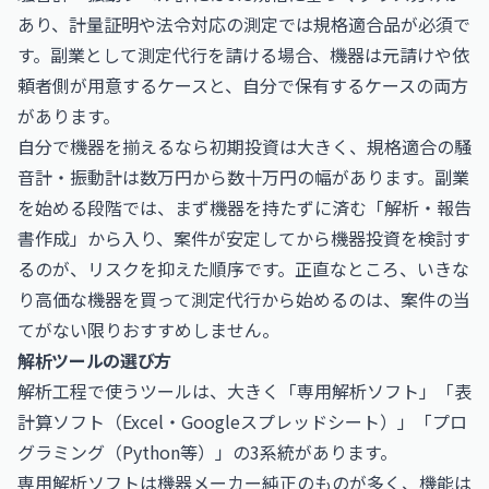
あり、計量証明や法令対応の測定では規格適合品が必須で
す。副業として測定代行を請ける場合、機器は元請けや依
頼者側が用意するケースと、自分で保有するケースの両方
があります。
自分で機器を揃えるなら初期投資は大きく、規格適合の騒
音計・振動計は数万円から数十万円の幅があります。副業
を始める段階では、まず機器を持たずに済む「解析・報告
書作成」から入り、案件が安定してから機器投資を検討す
るのが、リスクを抑えた順序です。正直なところ、いきな
り高価な機器を買って測定代行から始めるのは、案件の当
てがない限りおすすめしません。
解析ツールの選び方
解析工程で使うツールは、大きく「専用解析ソフト」「表
計算ソフト（Excel・Googleスプレッドシート）」「プロ
グラミング（Python等）」の3系統があります。
専用解析ソフトは機器メーカー純正のものが多く、機能は