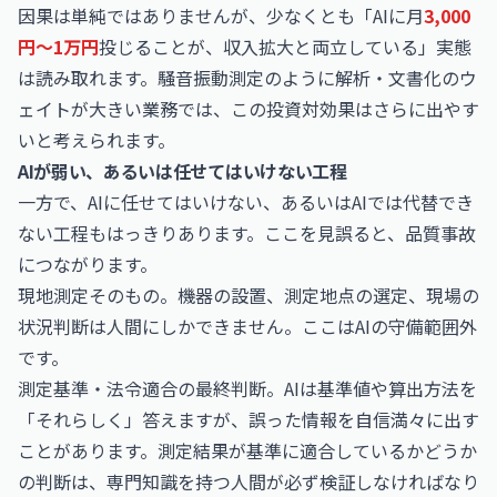
因果は単純ではありませんが、少なくとも「AIに月
3,000
円〜1万円
投じることが、収入拡大と両立している」実態
は読み取れます。騒音振動測定のように解析・文書化のウ
ェイトが大きい業務では、この投資対効果はさらに出やす
いと考えられます。
AIが弱い、あるいは任せてはいけない工程
一方で、AIに任せてはいけない、あるいはAIでは代替でき
ない工程もはっきりあります。ここを見誤ると、品質事故
につながります。
現地測定そのもの。機器の設置、測定地点の選定、現場の
状況判断は人間にしかできません。ここはAIの守備範囲外
です。
測定基準・法令適合の最終判断。AIは基準値や算出方法を
「それらしく」答えますが、誤った情報を自信満々に出す
ことがあります。測定結果が基準に適合しているかどうか
の判断は、専門知識を持つ人間が必ず検証しなければなり