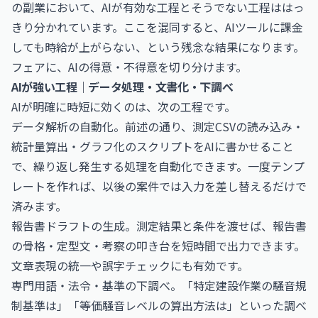
の副業において、AIが有効な工程とそうでない工程ははっ
きり分かれています。ここを混同すると、AIツールに課金
しても時給が上がらない、という残念な結果になります。
フェアに、AIの得意・不得意を切り分けます。
AIが強い工程｜データ処理・文書化・下調べ
AIが明確に時短に効くのは、次の工程です。
データ解析の自動化。前述の通り、測定CSVの読み込み・
統計量算出・グラフ化のスクリプトをAIに書かせること
で、繰り返し発生する処理を自動化できます。一度テンプ
レートを作れば、以後の案件では入力を差し替えるだけで
済みます。
報告書ドラフトの生成。測定結果と条件を渡せば、報告書
の骨格・定型文・考察の叩き台を短時間で出力できます。
文章表現の統一や誤字チェックにも有効です。
専門用語・法令・基準の下調べ。「特定建設作業の騒音規
制基準は」「等価騒音レベルの算出方法は」といった調べ