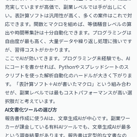
充実していますが高価で、副業レベルでは手が出しにく
い。表計算ソフトは汎用性が高く、多くの案件はこれで対
応できます。関数とマクロを組めば、等価騒音レベルの算
出や時間帯集計は十分自動化できます。プログラミングは
自由度が最も高く、大量データや繰り返し処理に強いです
が、習得コストがかかります。
ここでAIが効いてきます。プログラミング未経験でも、AI
にコードを書かせれば、Pythonやスプレッドシートのス
クリプトを使った解析自動化のハードルが大きく下がりま
す。「表計算ソフト＋AIが書いたマクロ」という組み合わ
せが、副業レベルでは最もコストパフォーマンスが高い選
択肢だと考えています。
AI文書化ツールの選び方
報告書作成に使うAIは、文章生成AIが中心です。副業ワー
カーが課金している有料AIツールでも、文章生成AIが最多
という調査結果があります。報告書は定型的な文書なの