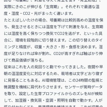
実際にきのこが伸びる「生育期」。それぞれで最適な温
度・湿度・CO2・光がまったく違います。
たとえばしいたけの場合、培養期は比較的高めの温度を保
ち、発生させるときには温度を下げて刺激を与え、生育期
には湿度を高く保ちつつ換気でCO2を逃がす、といった具
合に、環境を段階的に切り替えます。この切り替えのタイ
ミングと精度が、収量・大きさ・形・食感を決めます。湿
度が足りなければ傘が割れ、CO2が高すぎれば軸ばかり伸
びて商品価値が落ちる。
従来はこれを人の見回りと勘でやってきました。夜間や早
朝の温湿度変化に対応するため、栽培者は文字どおり寝ず
に見張ることもある。AI環境管理は、この24時間の監視と
微調整を機械に肩代わりさせます。センサーが常時データ
を取り、設定した生育プロファイルからのズレをAIが検知
して、加湿器・換気扇・空調・照明を自動で動かす。人が
張り付かなくても、最適環境を維持できる。これが収量の