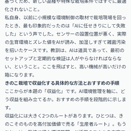
基づくため、新しい品種や特殊な栽培条件ではすぐに最適
化されないこと。
私自身、以前に小規模な環境制御の取材で栽培現場を回っ
たとき、最も印象的だったのは「AIに任せきりにして失敗
した」という声でした。センサーの設置位置が悪く、実際
の生育環境とズレた値をAIが読み、加湿しすぎて雑菌汚染
を招いたケースです。教訓は、AIは道具であって、最初の
セットアップと定期的な検証は人がやらなければならな
い、ということ。ここを飛ばすと、高い機械が高いだけの
箱になります。
きのこ栽培で収益化する具体的な方法とおすすめの手順
ここからが本題の「収益化」です。AI環境管理を軸に、ど
う収益を組み立てるか。おすすめの手順を段階的に示しま
す。
収益化には大きく2つのルートがあります。ひとつは、き
のこそのものを高付加価値で売る「生産者ルート」。もう