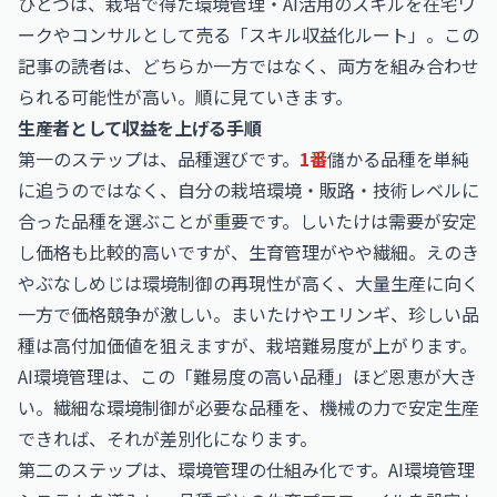
ひとつは、栽培で得た環境管理・AI活用のスキルを在宅ワ
ークやコンサルとして売る「スキル収益化ルート」。この
記事の読者は、どちらか一方ではなく、両方を組み合わせ
られる可能性が高い。順に見ていきます。
生産者として収益を上げる手順
第一のステップは、品種選びです。
1番
儲かる品種を単純
に追うのではなく、自分の栽培環境・販路・技術レベルに
合った品種を選ぶことが重要です。しいたけは需要が安定
し価格も比較的高いですが、生育管理がやや繊細。えのき
やぶなしめじは環境制御の再現性が高く、大量生産に向く
一方で価格競争が激しい。まいたけやエリンギ、珍しい品
種は高付加価値を狙えますが、栽培難易度が上がります。
AI環境管理は、この「難易度の高い品種」ほど恩恵が大き
い。繊細な環境制御が必要な品種を、機械の力で安定生産
できれば、それが差別化になります。
第二のステップは、環境管理の仕組み化です。AI環境管理