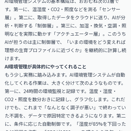
AI環境管理システムの基本構成は、おおむね次の3層で
す。第一に、温湿度・CO2・照度などを測る「センサー
層」。第二に、取得したデータをクラウドに送り、AIが分
析・判断する「制御層」。第三に、加湿・換気・空調・照
明などを実際に動かす「アクチュエーター層」。このうち
AIが担うのは主に制御層で、「いまの環境をどう変えれば
理想の生育プロファイルに近づくか」を継続的に計算し続
けます。
AI環境管理が具体的にやってくれること
もう少し実務に踏み込みます。AI環境管理システムが自動
化してくれる作業は、大きく分けて次のようなものです。
第一に、24時間の環境監視と記録です。温度・湿度・
CO2・照度を数分おきに記録し、グラフ化します。これだ
けでも、これまで「なんとなく調子が悪い」で終わってい
た不調を、データで原因特定できるようになります。第二
に、条件に応じた自動制御です。「湿度が85%を下回った