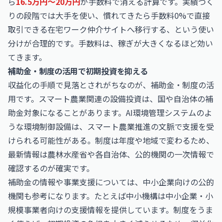
ら
16.5万円〜20万円
が手数料で消える計算です。実績づく
りの段階では大手を使い、慣れてきたら
手数料0%
で直接
取引できる在宅ワーク仲介サイトへ移行する、という使い
分けが合理的です。手数料は、稼ぎが大きくなるほど効い
てきます。
補助金・制度の活用で初期投資を抑える
収益化の手順で見落とされがちなのが、補助金・制度の活
用です。スマート農業関連の設備投資は、国や自治体の補
助金対象になることがあります。AI環境管理システムのよ
うな環境制御設備は、スマート農業推進の文脈で支援を受
けられる可能性がある。制度は年度や地域で変わるため、
最新情報は農林水産省や各自治体、公的機関の一次情報で
確認するのが確実です。
補助金の情報や事業支援については、中小企業向けの公的
機関も参考になります。たとえば
中小機構
は中小企業・小
規模事業者向けの支援情報を提供しています。制度をうま