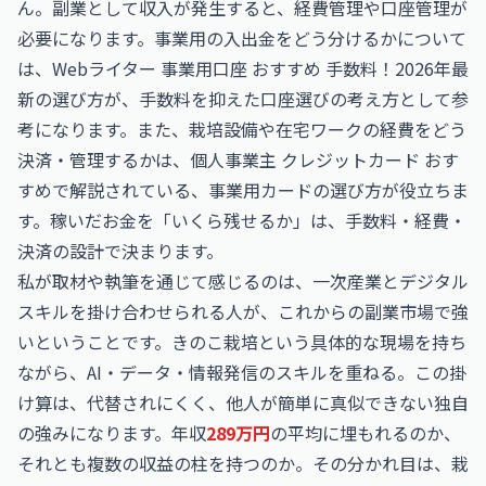
ん。副業として収入が発生すると、経費管理や口座管理が
必要になります。事業用の入出金をどう分けるかについて
は、
Webライター 事業用口座 おすすめ 手数料！2026年最
新の選び方
が、手数料を抑えた口座選びの考え方として参
考になります。また、栽培設備や在宅ワークの経費をどう
決済・管理するかは、
個人事業主 クレジットカード おす
すめ
で解説されている、事業用カードの選び方が役立ちま
す。稼いだお金を「いくら残せるか」は、手数料・経費・
決済の設計で決まります。
私が取材や執筆を通じて感じるのは、一次産業とデジタル
スキルを掛け合わせられる人が、これからの副業市場で強
いということです。きのこ栽培という具体的な現場を持ち
ながら、AI・データ・情報発信のスキルを重ねる。この掛
け算は、代替されにくく、他人が簡単に真似できない独自
の強みになります。年収
289万円
の平均に埋もれるのか、
それとも複数の収益の柱を持つのか。その分かれ目は、栽