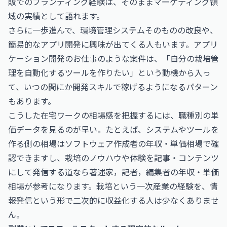
販でのブランディング経験は、そのままマーケティング領
域の実績として語れます。
さらに一歩進んで、環境管理システムそのものの改良や、
簡易的なアプリ開発に興味が出てくる人もいます。
アプリ
ケーション開発のお仕事
のような案件は、「自分の栽培管
理を自動化するツールを作りたい」という動機から入っ
て、いつの間にか開発スキルで稼げるようになるパターン
もあります。
こうした在宅ワークの相場感を把握するには、職種別の単
価データを見るのが早い。たとえば、システムやツールを
作る側の相場は
ソフトウェア作成者の年収・単価相場
で確
認できますし、栽培のノウハウや体験を記事・コンテンツ
にして発信する道なら
著述家，記者，編集者の年収・単価
相場
が参考になります。栽培という一次産業の経験を、情
報発信という形で二次的に収益化する人は少なくありませ
ん。