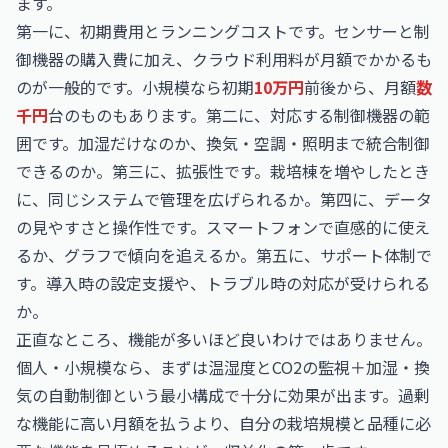
ます。
第一に、初期費用とランニングコストです。センサーと制
御機器の購入費に加え、クラウド利用料が月額でかかるも
のが一般的です。小規模なら初期
10万円
前後から、月額
数
千円
台のものもあります。第二に、対応する制御機器の範
囲です。加湿だけなのか、換気・空調・照明まで統合制御
できるのか。第三に、拡張性です。栽培棟を増やしたとき
に、同じシステムで管理を広げられるか。第四に、データ
の見やすさと操作性です。スマートフォンで直感的に使え
るか、グラフで傾向を追えるか。第五に、サポート体制で
す。導入時の設定支援や、トラブル時の対応が受けられる
か。
正直なところ、機能が多いほど良いわけではありません。
個人・小規模なら、まずは温湿度とCO2の監視＋加湿・換
気の自動制御という最小構成で十分に効果が出ます。過剰
な機能に高い月額を払うより、自分の栽培規模と品種に必