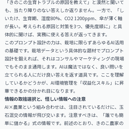
「きのこの生育トラブルの原因を教えて」と漠然と聞いて
も、当たり障りのない答えしか返りません。一方で、「し
いたけ、生育期、湿度80%、CO2 1200ppm、傘が薄く軸
が長い。考えられる原因と対策を3つ、優先度順に」と具
体的に聞けば、実務に使える答えが返ってきます。
このプロンプト設計の力は、栽培に限らずあらゆるAI活用
の基礎です。栽培データという具体的な題材でプロンプト
設計を鍛えれば、それはコンサルやマーケティングの現場
でもそのまま通用します。AIは魔法ではなく、良い問いを
立てられる人にだけ良い答えを返す道具です。ここを理解
しているかどうかが、AI環境管理を「収益化スキル」に昇
華できるかの分かれ目になります。
情報の取捨選択と、怪しい情報への注意
AI×農業という組み合わせは、注目されているだけに、玉
石混交の情報が飛び交います。注意すべきは、「誰でも簡
単に儲かる」式の情報です。前述のとおり、きのこ農家の