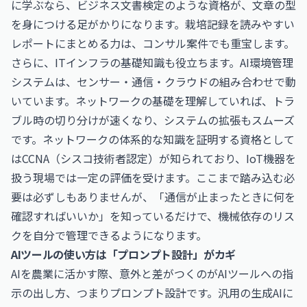
に学ぶなら、
ビジネス文書検定
のような資格が、文章の型
を身につける足がかりになります。栽培記録を読みやすい
レポートにまとめる力は、コンサル案件でも重宝します。
さらに、ITインフラの基礎知識も役立ちます。AI環境管理
システムは、センサー・通信・クラウドの組み合わせで動
いています。ネットワークの基礎を理解していれば、トラ
ブル時の切り分けが速くなり、システムの拡張もスムーズ
です。ネットワークの体系的な知識を証明する資格として
は
CCNA（シスコ技術者認定）
が知られており、IoT機器を
扱う現場では一定の評価を受けます。ここまで踏み込む必
要は必ずしもありませんが、「通信が止まったときに何を
確認すればいいか」を知っているだけで、機械依存のリス
クを自分で管理できるようになります。
AIツールの使い方は「プロンプト設計」がカギ
AIを農業に活かす際、意外と差がつくのがAIツールへの指
示の出し方、つまりプロンプト設計です。汎用の生成AIに