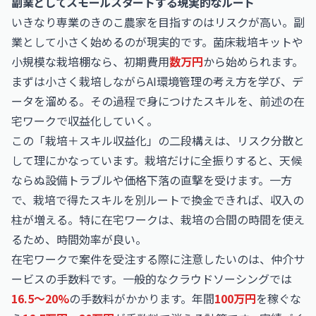
副業としてスモールスタートする現実的なルート
いきなり専業のきのこ農家を目指すのはリスクが高い。副
業として小さく始めるのが現実的です。菌床栽培キットや
小規模な栽培棚なら、初期費用
数万円
から始められます。
まずは小さく栽培しながらAI環境管理の考え方を学び、デ
ータを溜める。その過程で身につけたスキルを、前述の在
宅ワークで収益化していく。
この「栽培＋スキル収益化」の二段構えは、リスク分散と
して理にかなっています。栽培だけに全振りすると、天候
ならぬ設備トラブルや価格下落の直撃を受けます。一方
で、栽培で得たスキルを別ルートで換金できれば、収入の
柱が増える。特に在宅ワークは、栽培の合間の時間を使え
るため、時間効率が良い。
在宅ワークで案件を受注する際に注意したいのは、仲介サ
ービスの手数料です。一般的なクラウドソーシングでは
16.5〜20%
の手数料がかかります。年間
100万円
を稼ぐな