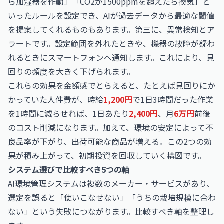
ら加湿器を作動」「CO2が1500ppmを超えたら換気」と
いったルールを設定でき、AIが過去データから最適な閾値
を提案してくれるものもあります。第三に、異常検知とア
ラートです。設定範囲を外れたときや、機器の故障が疑わ
れるときにスマートフォンへ通知します。これにより、見
回りの頻度を大きく下げられます。
これらの効果を金額感でとらえると、たとえば見回りにか
かっていた人件費が、時給
1,200円
で1日3時間だった作業
を1時間に減らせれば、1日あたり
2,400円
、月
6万円
前後
のコスト削減になります。加えて、環境の安定によって不
良品率が下がり、出荷可能な商品が増える。この2つの効
果が積み上がって、初期投資を回収していく構図です。
システム選びで比較すべき5つの軸
AI環境管理システムは複数のメーカー・サービスがあり、
選定を誤ると「使いこなせない」「うちの栽培規模に合わ
ない」という失敗につながります。比較すべき軸を整理し