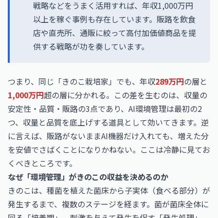
戦略などをうまく活用すれば、年収1,000万円
以上を稼ぐ事例も存在しています。販路を飲食
店や直売所、通販に絞って高付加価値商品を提
供する戦略が功を奏しています。
つまり、同じ「きのこ栽培家」でも、年収
289万円
の層と
1,000万円
超の層に分かれる。この差を生むのは、収量の
安定性・品質・販路の3点であり、AI環境管理は最初の2
つ、収量と品質を底上げする道具として効いてきます。逆
に言えば、販路がないままAI機器だけ入れても、増えた分
を安値でさばくことになりかねない。ここは冷静に見てお
くべきところです。
なぜ「環境管理」がきのこの収益を決めるのか
きのこは、種菌を植えた菌床から子実体（食べる部分）が
発生するまで、複数のステージを経ます。菌が菌床全体に
回る「培養期」、刺激を与えて発生を促す「発生処理」、