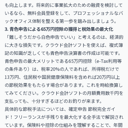
も向上します。将来的に事業拡大のための融資を検討して
いるなら、
無料会員登録
をして、プロフェッショナルなバ
ックオフィス体制を整える第一歩を踏み出しましょう。
3. 青色申告による65万円控除の獲得と税効果の最大化
「難しそうだから白色申告でいい」と考えるのは、経済的
に大きな損失です。クラウド会計ソフトを使えば、複式簿
記の知識が乏しくても青色申告決算書の作成は可能です。
青色申告の最大メリットである65万円控除（e-Tax利用等
の条件あり）は、税率20%の人であれば、所得税だけで
13万円、住民税や国民健康保険料を含めれば20万円以上
の節税効果をもたらす場合があります。これを時給換算し
てみてください。クラウド会計ソフトの月額費用数千円を
支払っても、十分すぎるほどのお釣りが来ます。
具体的な節税手法については、
確定申告 節税完全ガイ
ド！フリーランスが手残りを最大化する全手法
で解説され
ています。保険料や控除の仕組みを理解することで、年間