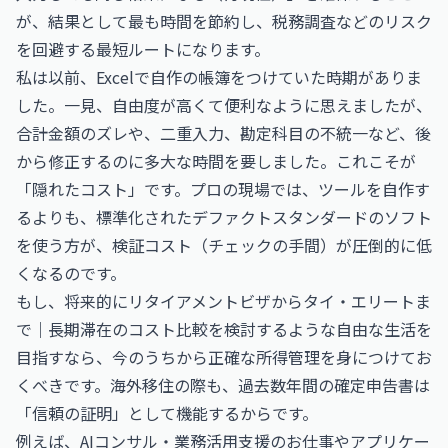
が、結果として最も時間を節約し、税務調査などのリスク
を回避する最短ルートになります。
私は以前、Excelで自作の帳簿をつけていた時期がありま
した。一見、自由度が高くて便利なように思えましたが、
合計金額のズレや、二重入力、勘定科目の不統一など、後
から修正するのに多大な時間を要しました。これこそが
「隠れたコスト」です。プロの現場では、ツールを自作す
るよりも、標準化されたデファクトスタンダードのソフト
を使う方が、検証コスト（チェックの手間）が圧倒的に低
くなるのです。
もし、将来的に
リタイアメントビザからタイ・エリートま
で｜長期滞在のコスト比較
を検討するような自由な生活を
目指すなら、今のうちから正確な所得管理を身につけてお
くべきです。海外移住の際も、過去数年間の確定申告書は
「信頼の証明」として機能するからです。
例えば、
AIコンサル・業務活用支援のお仕事
や
アプリケー