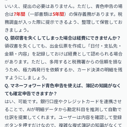
いいえ、提出の必要はありません。ただし、青色申告の場
合は
7年間
（一部書類は
5年間
）の保存義務があります。税
務調査が入った際に提示できるよう、整理して保管してお
きましょう。
Q. 領収書を失くしてしまった場合は経費にできませんか？
領収書を失くしても、出金伝票を作成し「日付・支払先・
金額・内容」を記録しておけば経費として認められる場合
があります。ただし、多用すると税務署からの信頼を損な
うため、極力再発行を依頼するか、カード決済の明細を残
すようにしましょう。
Q. マネーフォワード青色申告を使えば、簿記の知識がなく
ても確定申告できますか？
はい、可能です。銀行口座やクレジットカードを連携させ
ることで、AIが明細データから勘定科目を推測して自動で
仕訳を提案してくれます。ユーザーは内容を確認して登録
ボタンを押すだけなので、複雑な複式簿記の知識がなくて