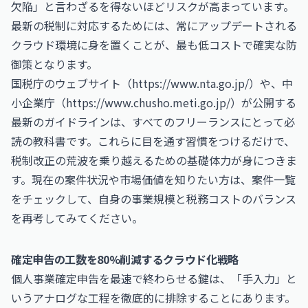
欠陥」と言わざるを得ないほどリスクが高まっています。
最新の税制に対応するためには、常にアップデートされる
クラウド環境に身を置くことが、最も低コストで確実な防
御策となります。
国税庁のウェブサイト（
https://www.nta.go.jp/
）や、中
小企業庁（
https://www.chusho.meti.go.jp/
）が公開する
最新のガイドラインは、すべてのフリーランスにとって必
読の教科書です。これらに目を通す習慣をつけるだけで、
税制改正の荒波を乗り越えるための基礎体力が身につきま
す。現在の案件状況や市場価値を知りたい方は、
案件一覧
をチェックして、自身の事業規模と税務コストのバランス
を再考してみてください。
確定申告の工数を80%削減するクラウド化戦略
個人事業確定申告を最速で終わらせる鍵は、「手入力」と
いうアナログな工程を徹底的に排除することにあります。