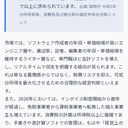
で以上に求められています。
出典:
国税庁 令和5年
分所得税等、消費税及び贈与税の確定申告状況等につ
いて
市場では、
ソフトウェア作成者の年収・単価相場
が高いエ
ンジニア層や、
著述家，記者，編集者の年収・単価相場
を
維持するライター層など、専門職ほど会計ソフトを導入
し、リアルタイムで収支を把握する傾向が見られます。こ
れは単なる義務感からではなく、税務リスクを抑え、可処
分所得を最大化させるための合理的な経営判断といえま
す。
また、2026年においては、インボイス制度開始から数年
が経過し、免税事業者から課税事業者へ転換した個人事業
主も増えています。消費税の計算は所得税以上に複雑であ
り、手書きや表計算ソフトでの管理は、もはや「経営上の