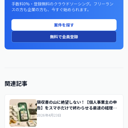
手数料0%・登録無料のクラウドソーシング。フリーラン
スの方も企業の方も、今すぐ始められます。
案件を探す
無料で会員登録
関連記事
領収書の山に絶望しない！【個人事業主の申
告】をスマホだけで終わらせる最速の経理テ
クニック
2026年4月23日