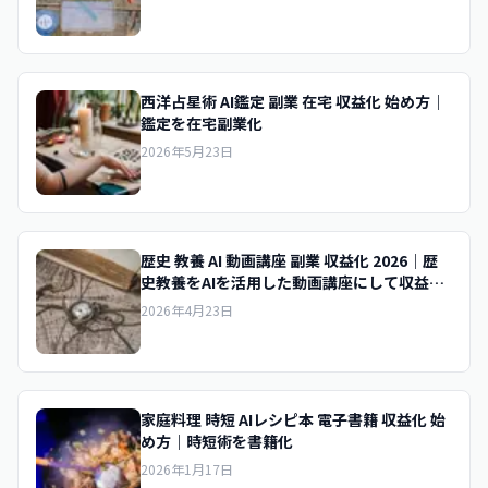
西洋占星術 AI鑑定 副業 在宅 収益化 始め方｜
鑑定を在宅副業化
2026年5月23日
歴史 教養 AI 動画講座 副業 収益化 2026｜歴
史教養をAIを活用した動画講座にして収益化
する副業の作り方を紹介
2026年4月23日
家庭料理 時短 AIレシピ本 電子書籍 収益化 始
め方｜時短術を書籍化
2026年1月17日