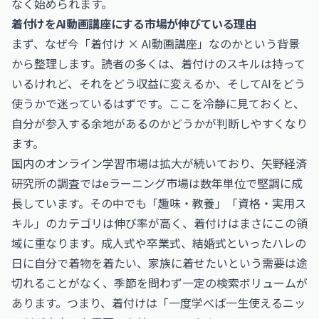
なく始められます。
着付けをAI動画講座にする市場が伸びている理由
まず、なぜ今「着付け × AI動画講座」なのかという背景
から整理します。読者の多くは、着付けのスキルは持って
いるけれど、それをどう収益に変えるか、そしてAIをどう
使うかで迷っているはずです。ここを冷静に見ておくと、
自分が参入する余地があるのかどうかが判断しやすくなり
ます。
国内のオンライン学習市場は拡大が続いており、矢野経済
研究所の調査ではeラーニング市場は数年単位で堅調に成
長しています。その中でも「趣味・教養」「資格・実用ス
キル」のカテゴリは伸び率が高く、着付けはまさにこの領
域に重なります。成人式や卒業式、結婚式といったハレの
日に自分で着物を着たい、家族に着せたいという需要は途
切れることがなく、季節を問わず一定の検索ボリュームが
あります。つまり、着付けは「一度学べば一生使えるニッ