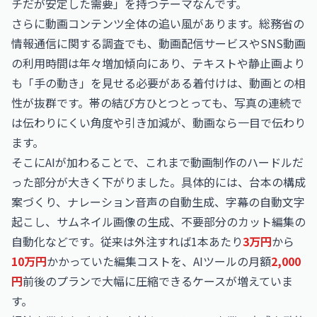
チだが安定した需要」を持つテーマなんです。
さらに動画コンテンツ全体の追い風があります。総務省の
情報通信に関する調査でも、動画配信サービスやSNS動画
の利用時間は年々増加傾向にあり、テキストや静止画より
も「手の動き」を見せる必要がある着付けは、動画との相
性が抜群です。帯の結び方ひとつとっても、写真の連続で
は伝わりにくい角度や引き加減が、動画なら一目で伝わり
ます。
そこにAIが加わることで、これまで動画制作のハードルだ
った部分が大きく下がりました。具体的には、台本の構成
案づくり、ナレーション音声の自動生成、字幕の自動文字
起こし、サムネイル画像の生成、不要部分のカット編集の
自動化などです。従来は外注すれば1本あたり
3万円
から
10万円
かかっていた編集コストを、AIツールの月額
2,000
円
前後のプランで大幅に圧縮できるケースが増えていま
す。