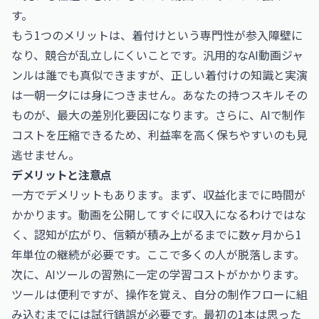
す。
もう1つのメリットは、着付けという専門性が参入障壁に
なり、競合が乱立しにくいことです。汎用的なAI動画ジャ
ンルは誰でも真似できますが、正しい着付けの知識と実演
は一朝一夕には身につきません。あなたの持つスキルその
ものが、最大の差別化要因になります。さらに、AIで制作
コストを圧縮できるため、利益率を高く保ちやすいのも見
逃せません。
デメリットと注意点
一方でデメリットもあります。まず、収益化までに時間が
かかります。動画を公開してすぐに収入になるわけではな
く、認知が広がり、信頼が積み上がるまでに数ヶ月から1
年単位の継続が必要です。ここで多くの人が脱落します。
次に、AIツールの習熟に一定の学習コストがかかります。
ツールは便利ですが、操作を覚え、自分の制作フローに組
み込むまでには試行錯誤が必要です。最初の1本は思った