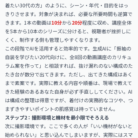
着たい30代の方」のように、シーン・年代・目的をはっ
きりさせます。対象が決まれば、必要な所要時間も逆算で
きます。1本の動画は
10分
から
20分
程度に収め、講座全体
を5本から10本のシリーズに分けると、視聴者が挫折しに
くく、制作する側も管理しやすくなります。
この段階でAIを活用すると効率的です。生成AIに「振袖の
自装を学びたい20代向けに、全8回の動画講座のカリキュ
ラム案を作って」と相談すれば、抜け漏れのない構成のた
たき台が数分で出てきます。ただし、出てきた構成はあく
まで素案です。実際に教える内容や順番は、現場で教えて
きた経験のあるあなた自身が必ず手直ししてください。AI
は構成の整理は得意ですが、着付けの実務的なコツや、つ
まずきやすいポイントの肌感覚は持っていません。
ステップ2：撮影環境と機材を最小限でそろえる
次に撮影環境です。ここで多くの人が「いい機材がないと
始められない」と思い込んでしまいますが、実際にはスマ