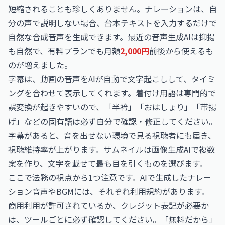
短縮されることも珍しくありません。ナレーションは、自
分の声で説明しない場合、台本テキストを入力するだけで
自然な合成音声を生成できます。最近の音声生成AIは抑揚
も自然で、有料プランでも月額
2,000円
前後から使えるも
のが増えました。
字幕は、動画の音声をAIが自動で文字起こしして、タイミ
ングを合わせて表示してくれます。着付け用語は専門的で
誤変換が起きやすいので、「半衿」「おはしょり」「帯揚
げ」などの固有語は必ず自分で確認・修正してください。
字幕があると、音を出せない環境で見る視聴者にも届き、
視聴維持率が上がります。サムネイルは画像生成AIで複数
案を作り、文字を載せて最も目を引くものを選びます。
ここで法務の視点から1つ注意です。AIで生成したナレー
ション音声やBGMには、それぞれ利用規約があります。
商用利用が許可されているか、クレジット表記が必要か
は、ツールごとに必ず確認してください。「無料だから」