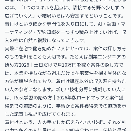
のは、「1つのスキルを起点に、隣接する分野へ少しずつ
広げていく人」が結局いちばん安定するということです。
着付けという確かな専門性を入り口にして、AI・動画・マ
ーケティング・契約知識を一つずつ積み上げていけば、収
入の柱は自然と複数になっていきます。
実際に在宅で働き始めたい人にとっては、案件の探し方そ
のものを知ることも大切です。たとえば
副業エンジニアの
始め方2026｜土日だけで月10万円を稼ぐ案件の探し方
で
は、本業を持ちながら週末だけで在宅案件を探す具体的な
方法が解説されており、着付け講座以外の収入源を持ちた
い人の参考になります。新しい技術分野に挑戦したい人に
は、
Rust学習の始め方｜2026年版ロードマップと案件獲
得までの道筋
のように、学習から案件獲得までの道筋を示
した記事も視野を広げてくれます。
着付けという、人の手でしか伝えられない技術。それをAI
の力で多くの人に届ける。この組み合わせは、伝統と最新