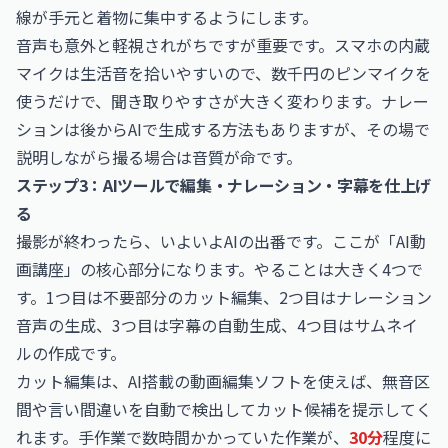
線が手元と着物に集中するようにします。
音声も意外と軽視されがちですが重要です。スマホの内蔵
マイクは生活音を拾いやすいので、数千円のピンマイクを
使うだけで、聞き取りやすさが大きく変わります。ナレー
ションは後からAIで生成する方法もありますが、その場で
説明しながら撮る場合は音質が命です。
ステップ3：AIツールで編集・ナレーション・字幕を仕上げ
る
撮影が終わったら、いよいよAIの出番です。ここが「AI動
画講座」の核心部分になります。やることは大きく4つで
す。1つ目は不要部分のカット編集、2つ目はナレーション
音声の生成、3つ目は字幕の自動生成、4つ目はサムネイ
ルの作成です。
カット編集は、AI搭載の動画編集ソフトを使えば、無音区
間や言い間違いを自動で検出してカット候補を提示してく
れます。手作業で数時間かかっていた作業が、
30分
程度に