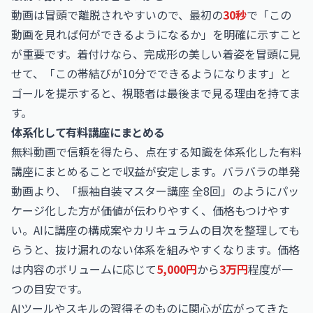
動画は冒頭で離脱されやすいので、最初の
30秒
で「この
動画を見れば何ができるようになるか」を明確に示すこと
が重要です。着付けなら、完成形の美しい着姿を冒頭に見
せて、「この帯結びが10分でできるようになります」と
ゴールを提示すると、視聴者は最後まで見る理由を持てま
す。
体系化して有料講座にまとめる
無料動画で信頼を得たら、点在する知識を体系化した有料
講座にまとめることで収益が安定します。バラバラの単発
動画より、「振袖自装マスター講座 全8回」のようにパッ
ケージ化した方が価値が伝わりやすく、価格もつけやす
い。AIに講座の構成案やカリキュラムの目次を整理しても
らうと、抜け漏れのない体系を組みやすくなります。価格
は内容のボリュームに応じて
5,000円
から
3万円
程度が一
つの目安です。
AIツールやスキルの習得そのものに関心が広がってきた