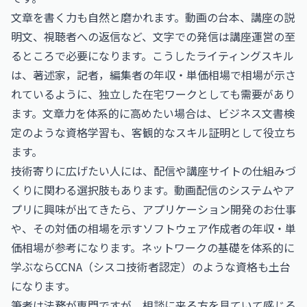
文章を書く力も自然と磨かれます。動画の台本、講座の説
明文、視聴者への返信など、文字での発信は講座運営の至
るところで必要になります。こうしたライティングスキル
は、
著述家，記者，編集者の年収・単価相場
で相場が示さ
れているように、独立した在宅ワークとしても需要があり
ます。文章力を体系的に高めたい場合は、
ビジネス文書検
定
のような資格学習も、客観的なスキル証明として役立ち
ます。
技術寄りに広げたい人には、配信や講座サイトの仕組みづ
くりに関わる選択肢もあります。動画配信のシステムやア
プリに興味が出てきたら、
アプリケーション開発のお仕事
や、その対価の相場を示す
ソフトウェア作成者の年収・単
価相場
が参考になります。ネットワークの基礎を体系的に
学ぶなら
CCNA（シスコ技術者認定）
のような資格も土台
になります。
筆者は法務が専門ですが、相談に来る方を見ていて感じる