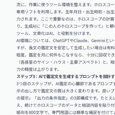
次に、作業に使うツール環境を整えます。ホロスコー
専用ソフトを利用します。生年月日・出生時刻・出生
力されます。ここで重要なのは、ホロスコープの計算
り、生成AIに「この人のホロスコープを作って」と
ツール、文章化はAI、と役割を分けます。
AI環境については、ChatGPTやClaude、Gemi
すが、長文の鑑定文を安定して生成したい場合は有料
程度。鑑定を月に何件もこなすなら、十分に回収でき
（各惑星のサイン・ハウス・主要アスペクト）と、相
力の精度は上がります。
ステップ3：AIで鑑定文を生成するプロンプトを設計
3つ目のステップが、AI鑑定の心臓部であるプロンプ
示の出し方で鑑定文の質は大きく変わります。良いプ
の提示」「出力の条件指定」の3部構成です。たとえ
え、続けてホロスコープのデータと相談内容を貼り付
傾向を800文字で、専門用語には簡単な補足を付け