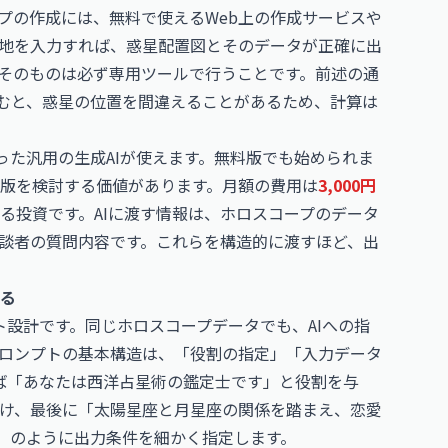
プの作成には、無料で使えるWeb上の作成サービスや
地を入力すれば、惑星配置図とそのデータが正確に出
そのものは必ず専用ツールで行うことです。前述の通
頼むと、惑星の位置を間違えることがあるため、計算は
niといった汎用の生成AIが使えます。無料版でも始められま
版を検討する価値があります。月額の費用は
3,000円
る投資です。AIに渡す情報は、ホロスコープのデータ
談者の質問内容です。これらを構造的に渡すほど、出
する
ト設計です。同じホロスコープデータでも、AIへの指
ロンプトの基本構造は、「役割の指定」「入力データ
ば「あなたは西洋占星術の鑑定士です」と役割を与
け、最後に「太陽星座と月星座の関係を踏まえ、恋愛
て」のように出力条件を細かく指定します。