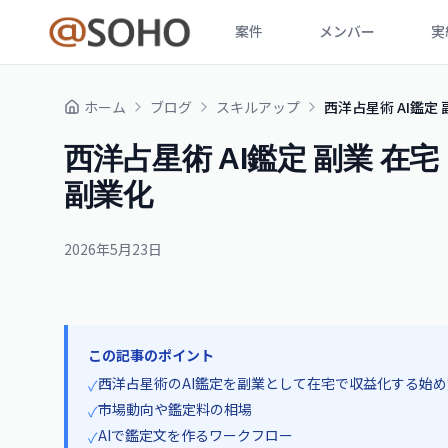
案件
メンバー
実
ホーム
ブログ
スキルアップ
西洋占星術 AI鑑定
西洋占星術 AI鑑定 副業 在
副業化
2026年5月23日
この記事のポイント
西洋占星術のAI鑑定を副業として在宅で収益化する始
✓
市場動向や鑑定料の相場
✓
AIで鑑定文を作るワークフロー
✓