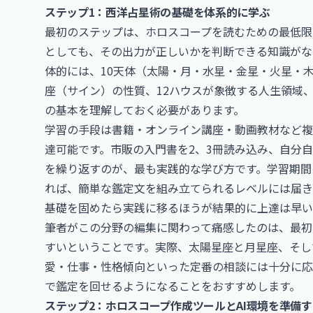
ステップ1：西洋占星術の基礎を体系的に学ぶ
最初のステップは、ホロスコープを読むための最低限
としても、その出力が正しいかを判断できる知識がな
体的には、10天体（太陽・月・水星・金星・火星・
座（サイン）の性質、12ハウスが象徴する人生領域
の基本を理解しておく必要があります。
学習の手段は書籍・オンライン講座・動画教材など複
達可能です。市販の入門書を2、3冊読み込み、自分
を繰り返すのが、最も実践的な学び方です。学習期間
れば、簡単な鑑定文を組み立てられるレベルには届き
基礎を固めたら実践に移るほうが結果的に上達は早い
筆者がこの分野の編集に関わって痛感したのは、最初
すいということです。実際、太陽星座と月星座、そし
愛・仕事・性格傾向といった定番の相談には十分に応
で鑑定を回せるようになることをおすすめします。
ステップ2：ホロスコープ作成ツールとAI環境を準備す