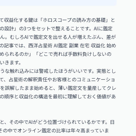
して収益化する鍵は「ホロスコープの読み方の基礎」と
の設計」の3つをセットで整えることです。AIに鑑定
ん。むしろAIで鑑定文を出せる人が増えたぶん、差が
事では、西洋占星術 AI鑑定 副業 在宅 収益化 始め
められるのか」「どこで売れば手数料負けしないの
いきます。
ような触れ込みには警戒したほうがいいです。実態とし
って、占星術の解釈責任やお客様とのコミュニケーショ
を誤解したまま始めると、薄い鑑定文を量産してクレ
の順序と収益化の構造を最初に理解しておく価値があ
と、その中でAIがどう位置づけられているかです。日
その中でオンライン鑑定の比率は年々高まっていま