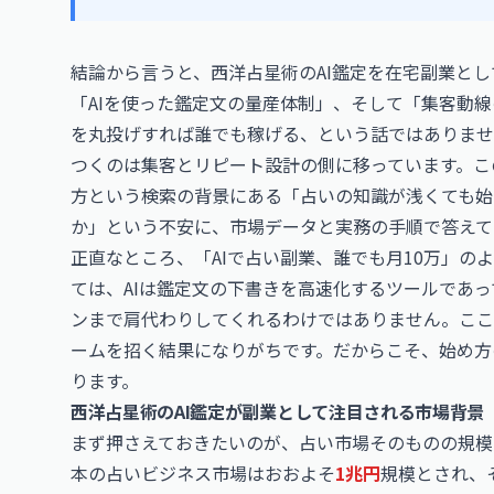
結論から言うと、西洋占星術のAI鑑定を在宅副業と
「AIを使った鑑定文の量産体制」、そして「集客動線
を丸投げすれば誰でも稼げる、という話ではありませ
つくのは集客とリピート設計の側に移っています。この記
方という検索の背景にある「占いの知識が浅くても始
か」という不安に、市場データと実務の手順で答えて
正直なところ、「AIで占い副業、誰でも月10万」の
ては、AIは鑑定文の下書きを高速化するツールであ
ンまで肩代わりしてくれるわけではありません。ここ
ームを招く結果になりがちです。だからこそ、始め方
ります。
西洋占星術のAI鑑定が副業として注目される市場背景
まず押さえておきたいのが、占い市場そのものの規模
本の占いビジネス市場はおおよそ
1兆円
規模とされ、