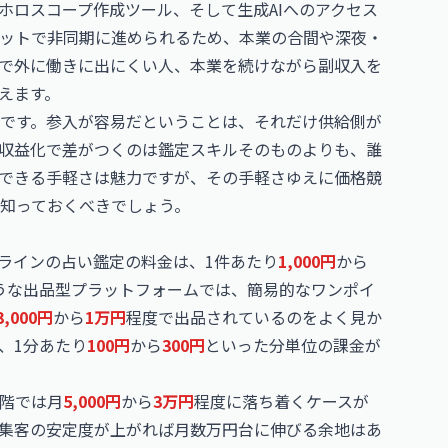
ホロスコープ作成ツール、そして生成AIへのアクセス
ットで非同期に進められるため、本業の合間や深夜・
で外に働きに出にくい人、本業を続けながら副収入を
えます。
です。参入が容易だということは、それだけ供給側が
収益化で差がつくのは鑑定スキルそのものよりも、誰
できる手軽さは魅力ですが、その手軽さゆえに価格競
知っておくべきでしょう。
ラインの占い鑑定の料金は、1件あたり
1,000円
から
うな出品型プラットフォームでは、簡易的なワンポイ
3,000円
から
1万円
程度で出品されているのをよく見か
、1分あたり
100円
から
300円
といった分単位の課金が
階では月
5,000円
から
3万円
程度に落ち着くケースが
集客の安定度が上がれば月数万円台に伸びる余地はあ