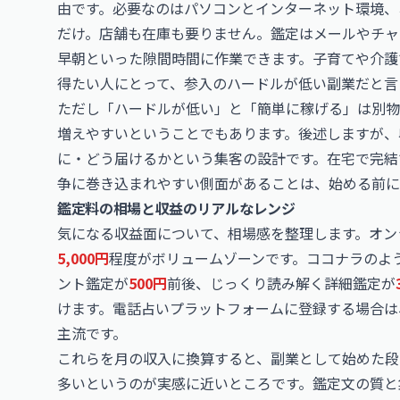
由です。必要なのはパソコンとインターネット環境、
だけ。店舗も在庫も要りません。鑑定はメールやチャ
早朝といった隙間時間に作業できます。子育てや介護
得たい人にとって、参入のハードルが低い副業だと言
ただし「ハードルが低い」と「簡単に稼げる」は別物
増えやすいということでもあります。後述しますが、
に・どう届けるかという集客の設計です。在宅で完結
争に巻き込まれやすい側面があることは、始める前に
鑑定料の相場と収益のリアルなレンジ
気になる収益面について、相場感を整理します。オン
5,000円
程度がボリュームゾーンです。ココナラのよ
ント鑑定が
500円
前後、じっくり読み解く詳細鑑定が
けます。電話占いプラットフォームに登録する場合は
主流です。
これらを月の収入に換算すると、副業として始めた段
多いというのが実感に近いところです。鑑定文の質と