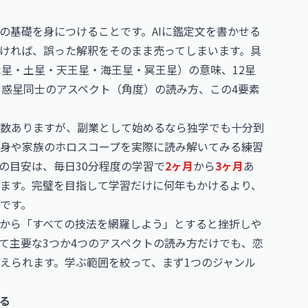
の基礎を身につけることです。AIに鑑定文を書かせる
ければ、誤った解釈をそのまま売ってしまいます。具
木星・土星・天王星・海王星・冥王星）の意味、12星
、惑星同士のアスペクト（角度）の読み方、この4要素
数ありますが、副業として始めるなら独学でも十分到
自身や家族のホロスコープを実際に読み解いてみる練習
の目安は、毎日30分程度の学習で
2ヶ月
から
3ヶ月
あ
ます。完璧を目指して学習だけに何年もかけるより、
です。
から「すべての技法を網羅しよう」とすると挫折しや
て主要な3つか4つのアスペクトの読み方だけでも、恋
えられます。学ぶ範囲を絞って、まず1つのジャンル
る