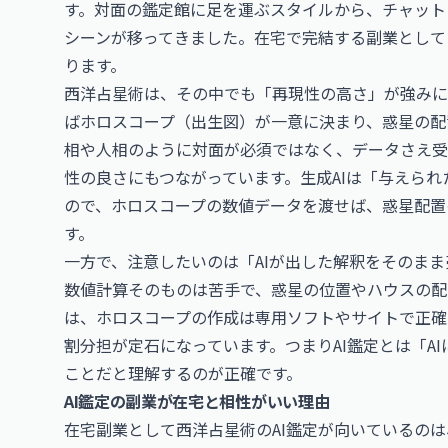
す。対面の鑑定館に足を運ぶスタイルから、チャット
シーンが移ってきました。在宅で完結する副業として
ります。
西洋占星術は、その中でも「再現性の高さ」が強みに
ばホロスコープ（出生図）が一意に決まり、惑星の配
相や人相のように対面が必須ではなく、データさえ受
性の良さにもつながっています。生成AIは「与えら
ので、ホロスコープの数値データを渡せば、惑星配置
す。
一方で、注意したいのは「AIが出した解釈をそのまま
数値計算そのものは苦手で、惑星の位置やハウスの配
は、ホロスコープの作成は専用ソフトやサイトで正確
割分担が定石になっています。つまりAI鑑定とは「A
ことだと理解するのが正確です。
AI鑑定の副業が在宅と相性がいい理由
在宅副業として西洋占星術のAI鑑定が向いているの