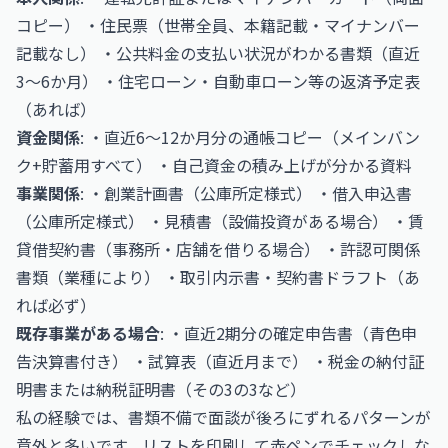
コピー） ・住民票（世帯全員、本籍記載・マイナンバー
記載なし） ・公共料金の支払い状況がわかる書類（直近
3〜6か月） ・住宅ローン・自動車ローン等の返済予定表
（あれば）
資金関係
: ・直近6〜12か月分の通帳コピー（メインバン
ク+貯蓄用すべて） ・自己資金の積み上げが分かる資料
事業関係
: ・創業計画書（公庫所定様式） ・借入申込書
（公庫所定様式） ・見積書（設備投資がある場合） ・賃
貸借契約書（事務所・店舗を借りる場合） ・許認可関係
書類（業種により） ・取引内示書・契約書ドラフト（あ
れば必ず）
既存事業がある場合
: ・直近2期分の確定申告書（青色申
告決算書付き） ・試算表（直近月まで） ・税金の納付証
明書または納税証明書（その3の3など）
私の経験では、書類不備で面談が後ろにずれるパターンが
意外と多いです。リストを印刷して赤ペンでチェックしな