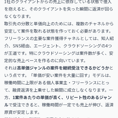
1社のクライアントからの売上に依存している状態で借入
を抱えると、そのクライアントを失った瞬間に返済が回ら
なくなります。
取引先の分散と単価向上のためには、複数のチャネルから
安定して案件を取れる状態を作っておく必要があります。
フリーランスの主要な案件獲得チャネルとしては、知人紹
介、SNS経由、エージェント、クラウドソーシングの4つ
が王道です。特にクラウドソーシングは案件数が多く、安
定的な売上ベースを作るのに向いています。
それは
高単価ジャンルの案件を継続受注できるかどうか
と
いう点です。「単価が安い案件を大量に回す」モデルは、
稼働時間に上限がある個人事業主・フリーランスにとっ
て、融資返済を上乗せした瞬間に成立しなくなります。一
方、
1案件あたりの単価が高く、リピート性のあるジャン
ル
で受注できると、稼働時間が一定でも売上が伸び、返済
原資が安定します。