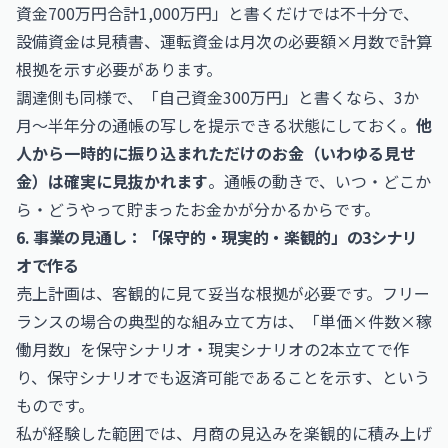
資金700万円合計1,000万円」と書くだけでは不十分で、
設備資金は見積書、運転資金は月次の必要額×月数で計算
根拠を示す必要があります。
調達側も同様で、「自己資金300万円」と書くなら、3か
月〜半年分の通帳の写しを提示できる状態にしておく。
他
人から一時的に振り込まれただけのお金（いわゆる見せ
金）は確実に見抜かれます
。通帳の動きで、いつ・どこか
ら・どうやって貯まったお金かが分かるからです。
6. 事業の見通し：「保守的・現実的・楽観的」の3シナリ
オで作る
売上計画は、客観的に見て妥当な根拠が必要です。フリー
ランスの場合の典型的な組み立て方は、「単価×件数×稼
働月数」を保守シナリオ・現実シナリオの2本立てで作
り、保守シナリオでも返済可能であることを示す、という
ものです。
私が経験した範囲では、月商の見込みを楽観的に積み上げ