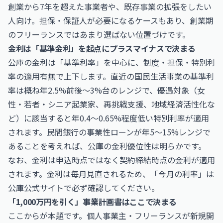
創業から7年を超えた事業者や、既存事業の拡張をしたい
人向け。担保・保証人が必要になるケースもあり、創業期
のフリーランスではあまり選ばない位置づけです。
金利は「基準金利」を起点にプラスマイナスで決まる
公庫の金利は「基準利率」を中心に、制度・担保・特別利
率の適用有無で上下します。直近の国民生活事業の基準利
率は概ね年2.5%前後〜3%台のレンジで、優遇対象（女
性・若者・シニア起業家、再挑戦支援、地域経済活性化な
ど）に該当すると年0.4〜0.65%程度低い特別利率が適用
されます。民間銀行の事業性ローンが年5〜15%レンジで
あることを考えれば、公庫の金利優位性は明らかです。
なお、金利は申込時点ではなく契約締結時点の金利が適用
されます。金利は毎月見直されるため、「今月の利率」は
公庫公式サイトで必ず確認してください。
「1,000万円を引く」事業計画書はここで決まる
ここからが本題です。個人事業主・フリーランスが新規開