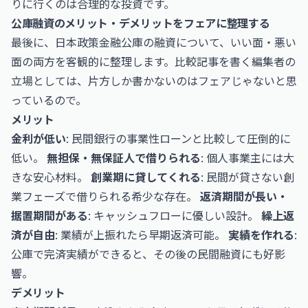
りに行くのは合理的な投資です。
公庫融資のメリット・デメリットをフェアに整理する
最後に、日本政策金融公庫の融資について、いい面・悪い
面の両方を客観的に整理します。比較記事を書く編集者の
立場としては、片方しか書かないのはフェアじゃないと思
っているので。
メリット
金利が低い
: 民間銀行の事業性ローンと比較して圧倒的に
低い。
無担保・無保証人で借りられる
: 個人事業主には大
きな安心材料。
創業期に貸してくれる
: 民間が貸さない創
業フェーズで借りられる希少な存在。
返済期間が長い・
据置期間がある
: キャッシュフローに優しい設計。
繰上返
済が自由
: 業績が上振れたら早期返済可能。
実績を作れる
:
公庫で完済実績ができると、その後の民間融資にも好影
響。
デメリット