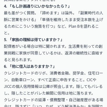
4. 「もし計画通りにいかなかったら？」
最も差がつく質問。「諦めます」は論外。「副業時代の人
脈に営業をかける」「単価を維持したまま受注本数を上げ
るためにこういう施策を打つ」など、Plan Bを語れるこ
と。
5. 「家族の理解は得ていますか？」
配偶者がいる場合は特に聞かれます。生活費を削っての創
業挑戦に家族が同意しているかは、返済の継続性に直結す
ると見られます。
6. 「他に借入はありますか？」
クレジットカードのリボ、消費者金融、奨学金、住宅ロー
ン、自動車ローン、すべて正直に申告すること。CICや
JICCの個人信用情報は公庫が照会します。隠してもバレる
し、隠したことがバレた瞬間に信用は地に落ちます。
クレジットカードの延滞・債務整理・自己破産歴がある場
合は、隠さずに「いつ、なぜ、どう解決済みか」を説明で