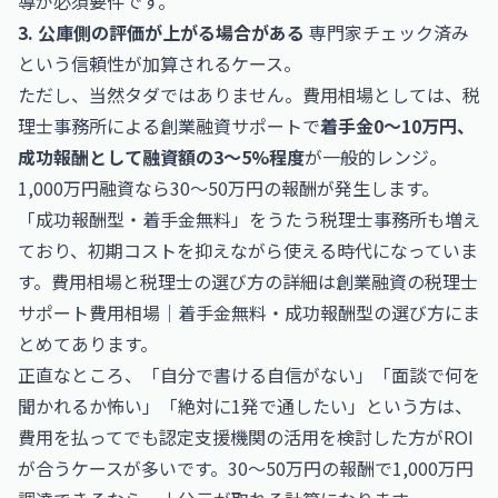
導が必須要件です。
3. 公庫側の評価が上がる場合がある
専門家チェック済み
という信頼性が加算されるケース。
ただし、当然タダではありません。費用相場としては、税
理士事務所による創業融資サポートで
着手金0〜10万円、
成功報酬として融資額の3〜5%程度
が一般的レンジ。
1,000万円融資なら30〜50万円の報酬が発生します。
「成功報酬型・着手金無料」をうたう税理士事務所も増え
ており、初期コストを抑えながら使える時代になっていま
す。費用相場と税理士の選び方の詳細は
創業融資の税理士
サポート費用相場｜着手金無料・成功報酬型の選び方
にま
とめてあります。
正直なところ、「自分で書ける自信がない」「面談で何を
聞かれるか怖い」「絶対に1発で通したい」という方は、
費用を払ってでも認定支援機関の活用を検討した方がROI
が合うケースが多いです。30〜50万円の報酬で1,000万円