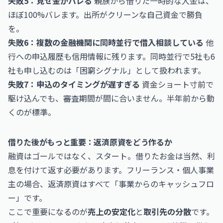
失敗5：見せ金がバレる
親族から借りた一時的な入金は、
ほぼ100%バレます。出所がクリーンな自己資金で勝負
を。
失敗6：複数の金融機関に同時並行で借入相談している
他
行への申込履歴も信用情報に残ります。同時並行で5社も6
社も申し込むのは「困窮シグナル」として扱われます。
失敗7：申込のタイミングが遅すぎる
資金ショート寸前で
駆け込んでも、審査期間が間に合いません。半年前から動
くのが標準。
借りた後がもっと重要：返済原資をどう作るか
融資はゴールではなく、スタート。借りたお金は当然、利
息を付けて返す必要があります。フリーランス・個人事業
主の場合、返済原資はすべて「事業からのキャッシュフロ
ー」です。
ここで重要になるのが
売上の安定化
と
取引先の分散
です。