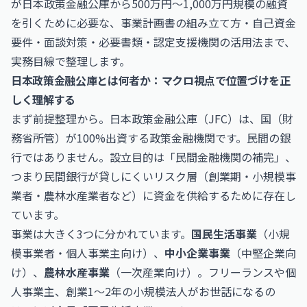
が日本政策金融公庫から500万円〜1,000万円規模の融資
を引くために必要な、事業計画書の組み立て方・自己資金
要件・面談対策・必要書類・認定支援機関の活用法まで、
実務目線で整理します。
日本政策金融公庫とは何者か：マクロ視点で位置づけを正
しく理解する
まず前提整理から。日本政策金融公庫（JFC）は、国（財
務省所管）が100%出資する政策金融機関です。民間の銀
行ではありません。設立目的は「民間金融機関の補完」、
つまり民間銀行が貸しにくいリスク層（創業期・小規模事
業者・農林水産業者など）に資金を供給するために存在し
ています。
事業は大きく3つに分かれています。
国民生活事業
（小規
模事業者・個人事業主向け）、
中小企業事業
（中堅企業向
け）、
農林水産事業
（一次産業向け）。フリーランスや個
人事業主、創業1〜2年の小規模法人がお世話になるの