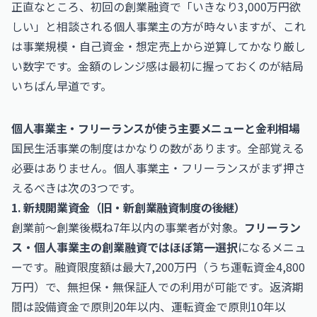
正直なところ、初回の創業融資で「いきなり3,000万円欲
しい」と相談される個人事業主の方が時々いますが、これ
は事業規模・自己資金・想定売上から逆算してかなり厳し
い数字です。金額のレンジ感は最初に握っておくのが結局
いちばん早道です。
個人事業主・フリーランスが使う主要メニューと金利相場
国民生活事業の制度はかなりの数があります。全部覚える
必要はありません。個人事業主・フリーランスがまず押さ
えるべきは次の3つです。
1. 新規開業資金（旧・新創業融資制度の後継）
創業前〜創業後概ね7年以内の事業者が対象。
フリーラン
ス・個人事業主の創業融資ではほぼ第一選択
になるメニュ
ーです。融資限度額は最大7,200万円（うち運転資金4,800
万円）で、無担保・無保証人での利用が可能です。返済期
間は設備資金で原則20年以内、運転資金で原則10年以