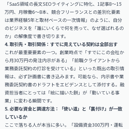
「SaaS領域の長文SEOライティングに特化、1記事8〜15
万円、月稼働6〜8本、競合フリーランスとの差別化要素
は業界経験5年と取材ベースの一次情報」のように、自分
のビジネスを「誰にいくらで何を売って、なぜ選ばれるの
か」の解像度で書き切ります。
4. 取引先・取引関係：すでに見えている契約は全部出す
これが最重要要素の一つ。創業時点で「すでにこの会社か
ら月30万円の発注内示がある」「前職クライアントから
業務委託契約の打診を受けている」といった既出の取引情
報は、必ず計画書に書き込みます。可能なら、内示書や業
務委託契約書のドラフトをエビデンスとして添付する。融
資担当者にとっては「絵に描いた餅」が「動いている事
業」に変わる瞬間です。
5. 必要な資金と調達方法：「使い道」と「裏付け」が一致
しているか
ここで落ちる人が本当に多い。「設備資金300万円・運転