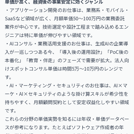
単価が高く、融資後の事業安定に効くジャンル
・
アプリケーション開発のお仕事
は、業務系・モバイル・
SaaSなど領域が広く、月額単価50〜100万円の業務委託
案件が中心です。技術選定や設計工程まで踏み込めるエン
ジニアは特に単価が伸びやすい領域です。
・
AIコンサル・業務活用支援のお仕事
は、生成AIの企業導
入が一巡しつつある今、「導入後の運用設計」「PoC後の
本番化」「教育・伴走」のフェーズで需要が拡大。法人向
けスポットコンサル単価は時間5万〜10万円のレンジで
す。
・
AI・マーケティング・セキュリティのお仕事
は、AI×マ
ーケ・AI×セキュリティのような掛け算スキルが希少性を
持ちやすく、月額顧問契約として安定収益化しやすい領域
です。
これらの分野の単価実勢を知るには年収・単価データベー
スが参考になります。たとえば
ソフトウェア作成者の年