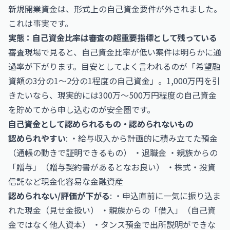
新規開業資金は、形式上の自己資金要件が外されました。
これは事実です。
実態：自己資金比率は審査の超重要指標として残っている
審査現場で見ると、自己資金比率が低い案件は明らかに通
過率が下がります。目安としてよく言われるのが「希望融
資額の3分の1〜2分の1程度の自己資金」。1,000万円を引
きたいなら、現実的には300万〜500万円程度の自己資金
を貯めてから申し込むのが安全圏です。
自己資金として認められるもの・認められないもの
認められやすい
: ・給与収入から計画的に積み立てた預金
（通帳の動きで証明できるもの） ・退職金 ・親族からの
「贈与」（贈与契約書があるとなお良い） ・株式・投資
信託など現金化容易な金融資産
認められない/評価が下がる
: ・申込直前に一気に振り込ま
れた現金（見せ金扱い） ・親族からの「借入」（自己資
金ではなく他人資本） ・タンス預金で出所説明ができな