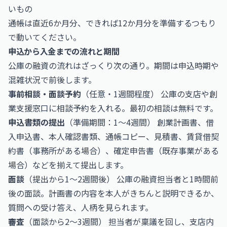
いもの
通帳は直近6か月分、できれば12か月分を準備するつもり
で動いてください。
申込から入金までの流れと期間
公庫の融資の流れはざっくり次の通り。期間は申込時期や
混雑状況で前後します。
事前相談・面談予約
（任意・1週間程度） 公庫の支店や創
業支援窓口に相談予約を入れる。最初の相談は無料です。
申込書類の提出
（準備期間：1〜4週間） 創業計画書、借
入申込書、本人確認書類、通帳コピー、見積書、賃貸借契
約書（事務所がある場合）、確定申告書（既存事業がある
場合）などを揃えて提出します。
面談
（提出から1〜2週間後） 公庫の融資担当者と1時間前
後の面談。計画書の内容を本人がきちんと説明できるか、
質問への受け答え、人柄を見られます。
審査
（面談から2〜3週間） 担当者が稟議を回し、支店内