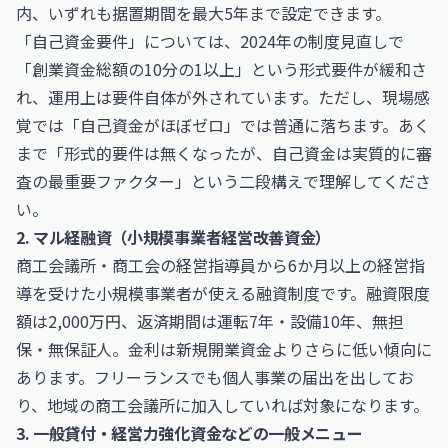
内、いずれも据置期間を最大5年まで設定できます。
「自己資金要件」については、2024年の制度見直しで
「創業資金総額の10分の1以上」という形式要件が緩和さ
れ、運用上は要件自体が外されています。ただし、現場感
覚では「自己資金がほぼゼロ」では普通に落ちます。あく
まで「形式的要件は無くなったが、自己資金は実質的に審
査の最重要ファクター」という二段構えで理解してくださ
い。
2. マル経融資（小規模事業者経営改善資金）
商工会議所・商工会の経営指導員から6か月以上の経営指
導を受けた小規模事業者が使える融資制度です。融資限度
額は2,000万円、返済期間は運転7年・設備10年、無担
保・無保証人。金利は新規開業資金よりさらに低い傾向に
あります。フリーランスでも個人事業の届出を出してお
り、地域の商工会議所に加入していれば対象になります。
3. 一般貸付・経営力強化資金などの一般メニュー