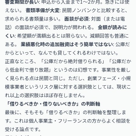
審査期間が長い
: 申込から入金まで1〜2か月。急ぎには使
えない。
書類準備が大変
: 民間ノンバンクと比較すると、
求められる書類量は多い。
面談が必須
: 対面（または電
話）の面談が必須で、説明力が問われる。
金額が読みに
くい
: 希望額が満額出るとは限らない。減額回答も普通に
ある。
業績悪化時の追加融資はそう簡単ではない
: 公庫だ
からといって、なんでも貸してくれるわけではない。
正直なところ、「公庫だから絶対借りられる」「公庫だか
ら低金利で借り放題」というのは幻想です。事業性を厳し
く見られる点は民間と同じ。ただし、創業フェーズ・小規
模事業者というリスク層に対する選択肢としては、現状こ
れ以上の選択肢はほぼ存在しません。
「借りるべきか・借りないべきか」の判断軸
最後に、そもそも「借りるべきか」の判断軸を整理しま
す。これは個人事業主・フリーランスの方からよく相談を
受ける論点です。