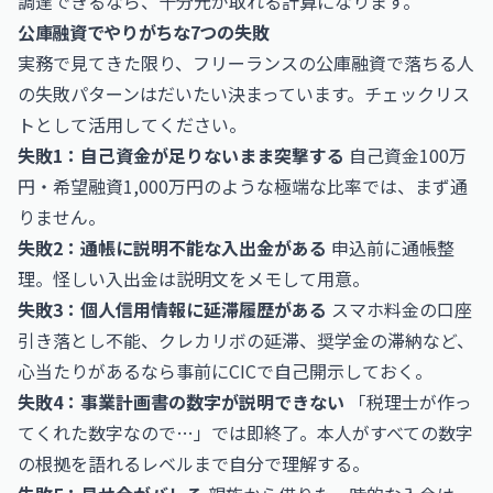
調達できるなら、十分元が取れる計算になります。
公庫融資でやりがちな7つの失敗
実務で見てきた限り、フリーランスの公庫融資で落ちる人
の失敗パターンはだいたい決まっています。チェックリス
トとして活用してください。
失敗1：自己資金が足りないまま突撃する
自己資金100万
円・希望融資1,000万円のような極端な比率では、まず通
りません。
失敗2：通帳に説明不能な入出金がある
申込前に通帳整
理。怪しい入出金は説明文をメモして用意。
失敗3：個人信用情報に延滞履歴がある
スマホ料金の口座
引き落とし不能、クレカリボの延滞、奨学金の滞納など、
心当たりがあるなら事前にCICで自己開示しておく。
失敗4：事業計画書の数字が説明できない
「税理士が作っ
てくれた数字なので…」では即終了。本人がすべての数字
の根拠を語れるレベルまで自分で理解する。