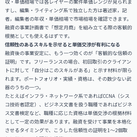
収・単価相場
では各レイヤーの案件単価レンジが見られま
すし、編集・ライティング系で独立した方は
著述家，記
者，編集者の年収・単価相場
で市場相場を確認できます。
融資の事業計画書で「想定月商」を組み立てる際の客観的
根拠としても使えるはずです。
信頼性のあるスキルを示せると単価交渉が有利になる
融資後の事業安定に、もう一つ効くのが「客観的な信頼の
証明」です。フリーランスの場合、初回取引のクライアン
トに対して「自分はこのスキルがある」と示す材料が限ら
れます。ポートフォリオ・実績・資格は、その数少ない武
器のうちの一つ。
たとえばインフラ・ネットワーク系であれば
CCNA（シス
コ技術者認定）
、ビジネス文書を扱う職種であれば
ビジネ
ス文書検定
など、職種に応じた資格は単価交渉の根拠材料
として一定の効果があります。融資を受けて事業を本格化
させるタイミングで、こうした信頼性の証明を1〜2個取