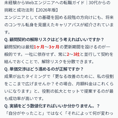
未経験からWebエンジニアへの転職ガイド｜30代からの
挑戦と成功法則【2026年版】
エンジニアとしての基礎を固める段階の方向けにも、将来
のコンサル転身を見据えたキャリアパスが紹介されていま
す。
Q. 顧問契約の解除リスクはどう考えればいいですか？
顧問契約は最短
1ヶ月
〜
3ヶ月
の更新期間を設けるのが一
般的です。一社に依存せず、常に
2
〜
3社
と並行して契約を
結んでおくことで、解除リスクを分散できます。
Q. 単価交渉はどう進めるのが正解ですか？
成果が出たタイミングで「更なる改善のために、私の役割
をここまで広げませんか？その場合、月額料金はこれくら
いになります」と、役割の拡大とセットで提案するのが最
も成功率が高いです。
Q. 実績をどう数値化すればいいか分かりません。？
「自分がやったこと」ではなく「それによって何が変わっ