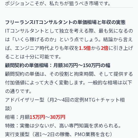
ポジションこそが、私たちが狙うべき市場です。
フリーランスITコンサルタントの単価相場と年収の実態
ITコンサルタントとして独立を考える際、最も気になるの
は「いくら稼げるのか」という点でしょう。結論から言え
ば、エンジニア時代よりも年収を
1.5倍
から
2倍
に引き上げ
ることは十分に可能です。
顧問契約の単価相場：月額30万円〜150万円の幅
顧問契約の単価は、その役割と拘束時間、そして提供する
付加価値によって大きく変動します。一般的な相場は以下
の通りです。
アドバイザリー型（月2〜4回の定例MTG＋チャット相
談）
相場：月額
15万円
〜
30万円
特徴：実働は少ないが、高い専門知識を求められる。
実行支援型（週1〜2日の稼働、PMO業務を含む）