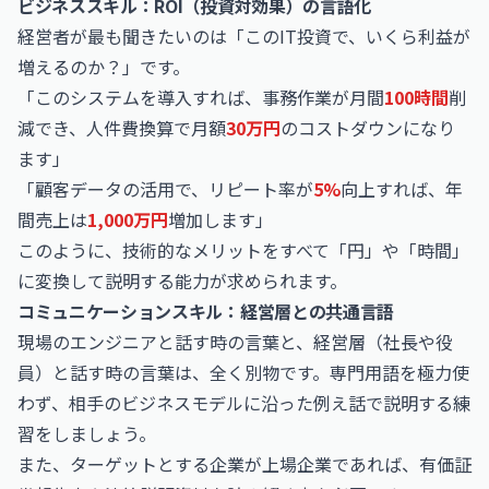
ビジネススキル：ROI（投資対効果）の言語化
経営者が最も聞きたいのは「このIT投資で、いくら利益が
増えるのか？」です。
「このシステムを導入すれば、事務作業が月間
100時間
削
減でき、人件費換算で月額
30万円
のコストダウンになり
ます」
「顧客データの活用で、リピート率が
5%
向上すれば、年
間売上は
1,000万円
増加します」
このように、技術的なメリットをすべて「円」や「時間」
に変換して説明する能力が求められます。
コミュニケーションスキル：経営層との共通言語
現場のエンジニアと話す時の言葉と、経営層（社長や役
員）と話す時の言葉は、全く別物です。専門用語を極力使
わず、相手のビジネスモデルに沿った例え話で説明する練
習をしましょう。
また、ターゲットとする企業が上場企業であれば、有価証