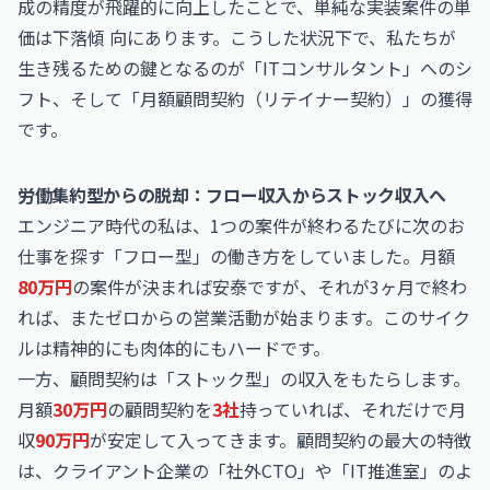
成の精度が飛躍的に向上したことで、単純な実装案件の単
価は下落傾 向にあります。こうした状況下で、私たちが
生き残るための鍵となるのが「ITコンサルタント」へのシ
フト、そして「月額顧問契約（リテイナー契約）」の獲得
です。
労働集約型からの脱却：フロー収入からストック収入へ
エンジニア時代の私は、1つの案件が終わるたびに次のお
仕事を探す「フロー型」の働き方をしていました。月額
80万円
の案件が決まれば安泰ですが、それが3ヶ月で終わ
れば、またゼロからの営業活動が始まります。このサイク
ルは精神的にも肉体的にもハードです。
一方、顧問契約は「ストック型」の収入をもたらします。
月額
30万円
の顧問契約を
3社
持っていれば、それだけで月
収
90万円
が安定して入ってきます。顧問契約の最大の特徴
は、クライアント企業の「社外CTO」や「IT推進室」のよ