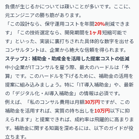
負債が生じるかについては疎いことが多いです。ここに、
元エンジニアの勝ち筋があります。
「この設計なら、保守運用コストを年間
20%
削減できま
す」「この技術選定なら、開発期間を
1ヶ月
短縮可能で
す」といった、実装に裏打ちされた具体的な数字を出せる
コンサルタントは、企業から絶大な信頼を得られます。
ステップ2：補助金・助成金を活用した提案コストの低減
中小企業がITコンサルを雇う際、最大のハードルは「予
算」です。このハードルを下げるために、補助金の活用を
提案に組み込みましょう。特に「IT導入補助金」や、最新
の「デジタル化・AI導入補助金」の情報は必須です。
例えば、「私のコンサル費用は月額
30万円
ですが、この
補助金を活用すれば、実質の持ち出しを
10万円
以下に抑
えられます」と提案できれば、成約率は飛躍的に高まりま
す。補助金に関する知識を深めるには、以下のガイドが役
立ちます。