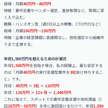
相場：月額
40万円
〜
80万円
特徴：要件定義やベンダー選定、進捗管理など、現場に深
く入り込む。
戦略・ハンズオン型（週3日以上の稼働、CTO代行など）
相場：月額
100万円
〜
150万円
特徴：企業の経営課題に直接関与し、技術選定から組織作
りまで主導する。
年収1,500万円を超えるための計算式
年収
1,500万円
を目指す場合、私の経験上、最も安定する
のは「月額
40万円
の実行支援型案件を
3社
掛け持ちするこ
と」です。
月収：
40万円
×
3社
＝
120万円
年収：
120万円
×
12ヶ月
＝
1,440万円
これに加えて、スポットでの要件定義支援や技術調査（1
回
20万円
〜
50万円
）を年に数回受けるだけで、年収
1,500