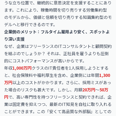
うな立ち位置で、継続的に意思決定を支援することにあり
ます。これにより、稼働時間を切り売りする労働集約型
のモデルから、価値と信頼を切り売りする知識集約型のモ
デルへと移行できるのです。
企業側のメリット：フルタイム雇用より安く、スポットよ
り深い支援
なぜ、企業はフリーランスのITコンサルタントと顧問契約
を結ぶのでしょうか？ それは、正社員を雇うよりも圧倒
的にコストパフォーマンスが高いからです。
年収
1,000万円
クラスのIT責任者を1人採用しようとする
と、社会保険料や福利厚生を含め、企業側には年間
1,300
万円
以上のコストがかかります。さらに、採用ミスがあっ
た場合のリスクも甚大です。しかし、月額
20万円
〜
50万
円
で、高い専門性を持つフリーランスと契約できれば、企
業は固定費を抑えつつ、最新のIT知見を自社に取り入れる
ことができます。この「安くて高品質な外部脳」としての