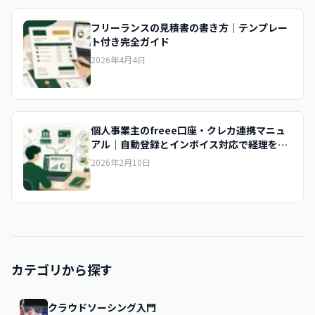
フリーランスの見積書の書き方｜テンプレー
ト付き完全ガイド
2026年4月4日
個人事業主のfreee口座・クレカ連携マニュ
アル｜自動登録とインボイス対応で経理をゼ
ロに
2026年2月10日
カテゴリから探す
クラウドソーシング入門