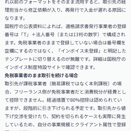
れ以前のフォーマットをそのまま流用すると、取引先の経
理担当から修正依頼が入り、再発行で入金が遅れる原因に
なります。
国税庁の公表資料によれば、適格請求書発行事業者の登録
番号は「T」＋法人番号（または13桁の数字）で構成され
ます。免税事業者のままで登録していない場合は番号欄を
空欄にするのではなく、「インボイス未登録」と明記した
テンプレートに切り替えるのが無難です。詳細は
国税庁の
インボイス制度特設サイト
で確認できます。
免税事業者のまま取引を続ける場合
取引先が課税事業者（簡易課税ではなく本則課税）の場
合、フリーランス側が免税事業者だと消費税分が経費とし
て控除できません。経過措置で80%控除は認められてい
ますが、段階的に引き下げられる予定です。取引先から値
下げ交渉を受けたり、契約を切られるケースも実際に発生
しているため、自分の事業規模とクライアント属性で登録