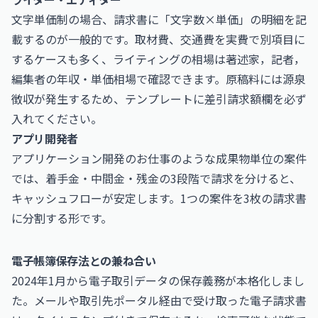
文字単価制の場合、請求書に「文字数×単価」の明細を記
載するのが一般的です。取材費、交通費を実費で別項目に
するケースも多く、ライティングの相場は
著述家，記者，
編集者の年収・単価相場
で確認できます。原稿料には源泉
徴収が発生するため、テンプレートに差引請求額欄を必ず
入れてください。
アプリ開発者
アプリケーション開発のお仕事
のような成果物単位の案件
では、着手金・中間金・残金の3段階で請求を分けると、
キャッシュフローが安定します。1つの案件を3枚の請求書
に分割する形です。
電子帳簿保存法との兼ね合い
2024年1月から電子取引データの保存義務が本格化しまし
た。メールや取引先ポータル経由で受け取った電子請求書