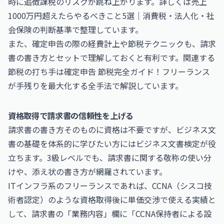
時に追徴課税のリスクが跳ね上がります。詳しくは
売上
1000万円超えたらやるべきこと5選｜消費税・法人化・社
会保険の判断基準
で整理しています。
また、確定申告の際の経費計上や節税テクニックも、請求
書の書き方とセットで理解しておくと有利です。関連する
節税の打ち手は
確定申告 節税完全ガイド！フリーランス
が手残りを最大化する全手法
で解説しています。
資格取得で請求書の信頼性を上げる
請求書の書き方そのものに資格は不要ですが、ビジネス文
書の基礎を体系的に学びたい方には
ビジネス文書検定
が役
立ちます。3級レベルでも、請求書に関する敬称の使い分
けや、添え状の書き方が網羅されています。
ITインフラ系のフリーランスであれば、
CCNA（シスコ技
術者認定）
のような資格取得後に単価交渉で使える実績と
して、請求書の「業務内容」欄に「CCNA保持者による設