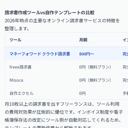
請求書作成ツールvs自作テンプレートの比較
2026年時点の主要なオンライン請求書サービスの特徴を
整理します。
ツール
月額
イ
マネーフォワード クラウド請求書
800円〜
完
freee請求書
0円（無料プラン）
完
Misoca
0円（無料プラン）
完
自作エクセル
0円
手
月10枚以上の請求書を出すフリーランスは、ツール利用
の費用対効果が圧倒的に優位です。インボイス制度や電子
帳簿保存法の改定にツール側が自動対応してくれるため、
テンプレートの更新作業から解放されます。