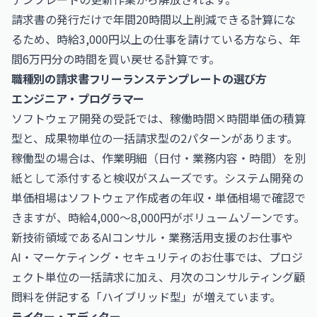
請求書の発行だけで年間20時間以上削減できる計算にな
るため、時給3,000円以上の仕事を請けている方なら、年
間6万円分の時間を買い戻せる計算です。
職種別の請求書フリーランステンプレートの選び方
エンジニア・プログラマー
ソフトウェア開発の受託では、稼働時間×時間単価の積算
型と、成果物単位の一括請求型の2パターンがあります。
稼働型の場合は、作業明細（日付・業務内容・時間）を別
紙として添付すると検収がスムーズです。システム開発の
単価相場は
ソフトウェア作成者の年収・単価相場
で確認で
きますが、時給4,000〜8,000円がボリュームゾーンです。
新技術領域である
AIコンサル・業務活用支援のお仕事
や
AI・マーケティング・セキュリティのお仕事
では、プロジ
ェクト単位の一括請求に加え、月次のコンサルティング顧
問料を併記する「ハイブリッド型」が増えています。
ライター・エディター