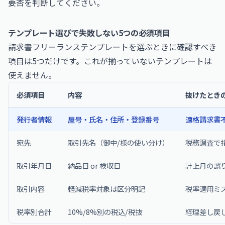
要否を判断してください。
テンプレート選びで失敗しない5つの必須項目
請求書フリーランステンプレートを選ぶときに確認すべき
項目は5つだけです。これが揃っていないテンプレートは
使えません。
必須項目
内容
抜けたとき
発行者情報
屋号・氏名・住所・登録番号
適格請求書
宛先
取引先名（御中/様の使い分け）
税務調査で
取引年月日
納品日 or 検収日
計上月の誤
取引内容
軽減税率対象は区分明記
税率適用ミ
税率別合計
10%/8%別の税込/税抜
経理差し戻