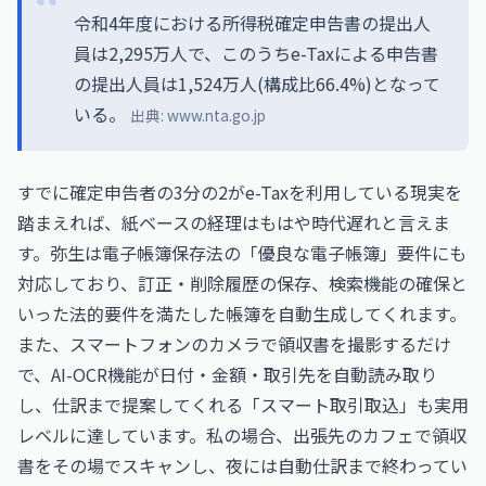
令和4年度における所得税確定申告書の提出人
員は2,295万人で、このうちe-Taxによる申告書
の提出人員は1,524万人(構成比66.4%)となって
いる。
出典:
www.nta.go.jp
すでに確定申告者の3分の2がe-Taxを利用している現実を
踏まえれば、紙ベースの経理はもはや時代遅れと言えま
す。弥生は電子帳簿保存法の「優良な電子帳簿」要件にも
対応しており、訂正・削除履歴の保存、検索機能の確保と
いった法的要件を満たした帳簿を自動生成してくれます。
また、スマートフォンのカメラで領収書を撮影するだけ
で、AI-OCR機能が日付・金額・取引先を自動読み取り
し、仕訳まで提案してくれる「スマート取引取込」も実用
レベルに達しています。私の場合、出張先のカフェで領収
書をその場でスキャンし、夜には自動仕訳まで終わってい