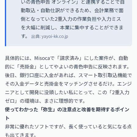
いの青色申告 オンライン」と連携することで自
動取込・自動仕訳ができるため、会計業務で面
倒となっていた2重入力の作業負担や入力ミス
を大幅に削減し、本業に集中することができま
す。
出典:
yayoi-kk.co.jp
具体的には、Misocaで「請求済み」にした案件が、自動
的に「売掛金」としてやよいの青色申告に反映されます。
後日、銀行口座に入金があれば、スマート取引取込機能で
その入金データと売掛金をマッチングさせるだけ。エンジ
ニアとして開発に没頭したい私にとって、この「2重入力
ゼロ」の環境は、まさに理想的です。
使ってわかった「弥生」の注意点と改善を期待するポイン
ト
非常に優れたソフトですが、長く使っていると気になる点
も出てきます。