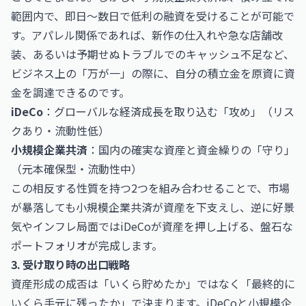
範囲内で、即日〜数日で低利の融資を受けることが可能で
す。アパレル関係であれば、新作の仕入れや急な店舗改
装、あるいは予期せぬトラブルでのキャッシュ不足など、
ビジネス上の「万が一」の際に、自分の積立金を原資に資
金を調達できるのです。
iDeCo
：グローバルな経済成長を取り込む「攻め」（リス
クあり・流動性低）
小規模企業共済
：国内の確実な資産と資金繰りの「守り」
（元本確保型・流動性中）
この相反する性質を持つ2つを組み合わせることで、市場
が暴落しても小規模企業共済が資産を下支えし、逆に好景
気やインフレ局面ではiDeCoが資産を押し上げる、盤石な
ポートフォリオが完成します。
3. 受け取り時の出口戦略
資産形成の成否は「いくら貯めたか」ではなく「最終的に
いくら手元に残ったか」で決まります。iDeCoと小規模企