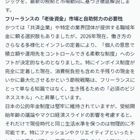
ジックを、最新の税制と市場動向に基づき徹底解説しま
す。
フリーランスの「老後資金」市場と自助努力の必要性
かつては「共済企業」や特定の業界団体が提供する職域年
金に頼る選択肢もありましたが、2026年現在、働き方の
さらなる多様化とインフレの定着により、「個人の意思で
積立額や運用先をコントロールできる柔軟な制度」へのシ
フトが決定的なものとなりました。特にインボイス制度が
完全に定着した現在、消費税負担も含めた手残りの現金を
いかに最大化させるかという節税戦略は、フリーランスに
とって単なる知識ではなく、生き残るための「必須のビジ
ネススキル」へと昇華しています。
日本の公的年金制度は堅牢に維持されていますが、受給開
始年齢の議論やマクロ経済スライドの影響を考慮すると、
それだけで現役時代と同じ生活水準を保つのは物理的に不
可能です。特にファッションやクリエイティブといったト