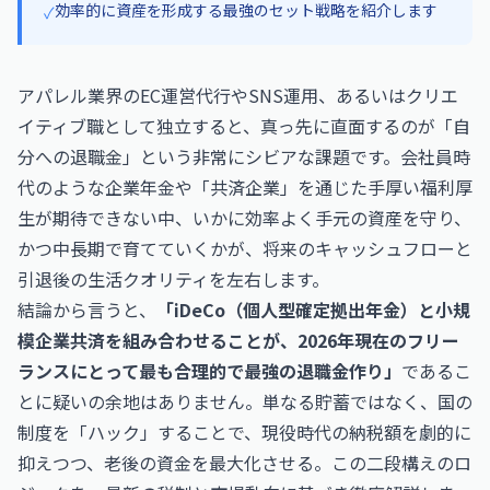
効率的に資産を形成する最強のセット戦略を紹介します
✓
アパレル業界のEC運営代行やSNS運用、あるいはクリエ
イティブ職として独立すると、真っ先に直面するのが「自
分への退職金」という非常にシビアな課題です。会社員時
代のような企業年金や「共済企業」を通じた手厚い福利厚
生が期待できない中、いかに効率よく手元の資産を守り、
かつ中長期で育てていくかが、将来のキャッシュフローと
引退後の生活クオリティを左右します。
結論から言うと、
「iDeCo（個人型確定拠出年金）と小規
模企業共済を組み合わせることが、2026年現在のフリー
ランスにとって最も合理的で最強の退職金作り」
であるこ
とに疑いの余地はありません。単なる貯蓄ではなく、国の
制度を「ハック」することで、現役時代の納税額を劇的に
抑えつつ、老後の資金を最大化させる。この二段構えのロ