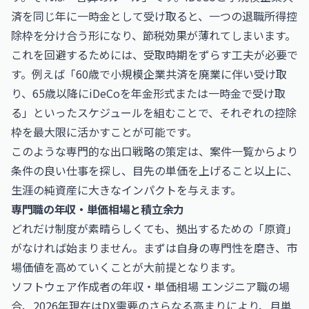
済を同じ年に一時金として受け取ると、一つの退職所得控
除枠を分け合う形になり、節税効果が薄れてしまいます。
これを回避するためには、受取時期をずらす工夫が必要で
す。例えば「60歳で小規模企業共済を廃業に伴い受け取
り、65歳以降にiDeCoを年金形式または一時金で受け取
る」といったスケジュールを組むことで、それぞれの控除
枠を最大限に活かすことが可能です。
このような専門的な出口戦略の策定は、
案件一覧
からより
条件の良い仕事を探し、目先の単価を上げること以上に、
生涯の純資産に大きなインパクトを与えます。
専門職の年収・単価相場と積立余力
どれだけ制度が素晴らしくても、拠出するための「原資」
がなければ始まりません。まずは自身の専門性を磨き、市
場価値を高めていくことが大前提となります。
ソフトウェア作成者の年収・単価相場
エンジニア職の場
合、2026年現在はDX需要のさらなる高まりにより、月単