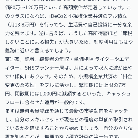
価80万〜120万円といった高額案件が定着しています。こ
のクラスになれば、iDeCoと小規模企業共済のフル積立
（月13.8万円）を行っても、生活費や自己投資に十分な余
力を残せます。逆に言えば、こうした高所得層ほど「節税
しないことによる損失」が大きいため、制度利用はもはや
義務に近いと言えるでしょう。
著述家，記者，編集者の年収・単価相場
ライターやエデ
ィター、SNSプランナー層は、月によって収入に波が出や
すい傾向にあります。そのため、小規模企業共済の「掛金
変更の柔軟性」をフルに活かし、繁忙期には上限の7万
円、閑散期には1,000円に減額するといった、キャッシュ
フローに合わせた運用が一般的です。
まずは
無料会員登録
を通じて最新の市場動向をキャッチ
し、自分のスキルセットが現在どの程度の単価で取引され
ているかを確認することから始めましょう。自分の立ち位
置を知ることが、無理のない積立計画の第一歩です。