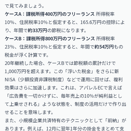
で見てみましょう。
ケースA：課税所得400万円のフリーランス
所得税率
10％、住民税率10％と仮定すると、165.6万円の控除によ
り、年間で
約33万円
の節税になります。
ケースB：課税所得800万円のフリーランス
所得税率
23％、住民税率10％と仮定すると、年間で
約54万円
もの
税金が浮く計算です。
20年継続した場合、ケースBでは節税額の累計だけで
1,000万円を超えます。この「浮いた税金」をさらに新
NISA（少額投資非課税制度）などで運用に回せば、複利
効果はさらに加速します。これは、アパレルECで言えば
「広告費を一切かけずに、毎年売上の10％が純利益とし
て上乗せされる」ような状態を、制度の活用だけで作り出
せることを意味します。
また、小規模企業共済特有のテクニックとして「前納」が
あります。例えば、12月に翌年1年分の掛金をまとめて支