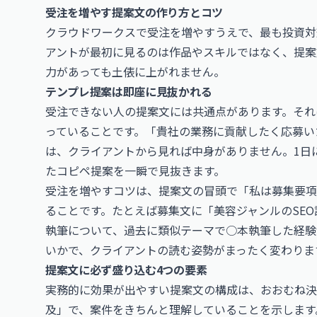
受注を増やす提案文の作り方とコツ
クラウドワークスで受注を増やすうえで、最も投資対
アントが最初に見るのは作品やスキルではなく、提案
力があっても土俵に上がれません。
テンプレ提案は即座に見抜かれる
受注できない人の提案文には共通点があります。それ
っていることです。「貴社の業務に貢献したく応募い
は、クライアントから見れば中身がありません。1日
たコピペ提案を一瞬で見抜きます。
受注を増やすコツは、提案文の冒頭で「私は募集要項
ることです。たとえば募集文に「美容ジャンルのSEO
執筆について、過去に類似テーマで○本執筆した経験
いかで、クライアントの読む姿勢がまったく変わりま
提案文に必ず盛り込む4つの要素
実務的に効果が出やすい提案文の構成は、おおむね決
及」で、案件をきちんと理解していることを示します