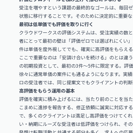
受注を増やすという課題の最終的なゴールは、毎回ゼ
状態に移行することです。そのために決定的に重要な
最初は低単価でも評価を取りに行く
クラウドワークスの評価システムは、受注実績の数と
者にとって最初の壁は「評価ゼロでは選ばれにくい」
件は単価を度外視してでも、確実に高評価をもらえる
ここで重要なのは「安請け合いを続ける」のとは違う
の初期投資として、最初の3件〜5件に限定する。評価
徐々に通常単価の案件にも通るようになります。実績
ロの受注者では、同じ提案文でもクライアントの判断
高評価をもらう運用の基本
評価を確実に積み上げるには、当たり前のことを当た
こまめに進捗を報告する、修正依頼に誠実に対応する
で、多くのクライアントは満足し高評価をつけてくれ
い・納期にルーズな受注者は低評価をつけられ、その
発想は転職活動と共通する部分も多く、
求人への応募