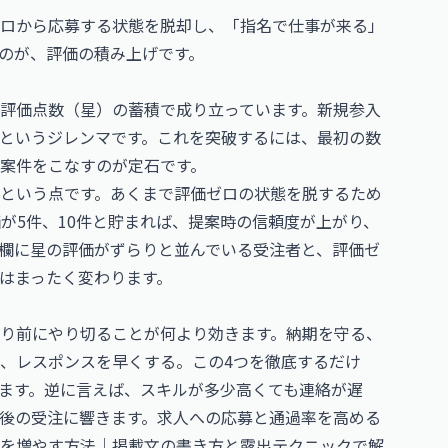
ロから応募する状態を脱却し、「指名で仕事が来る」
のが、評価の積み上げです。
評価点数（星）の蓄積で成り立っています。新規参入
というジレンマです。これを突破するには、最初の数
案件をこなすのが定石です。
という点です。あくまで評価ゼロの状態を脱するため
が5件、10件と貯まれば、提案時の信頼度が上がり、
欄に星の評価がずらりと並んでいる受注者と、評価ゼ
はまったく変わります。
り前にやり切ることが何より効きます。納期を守る、
、レスポンスを早くする。この4つを徹底するだけ
ます。逆に言えば、スキルが多少高くても連絡が遅
後の受注に響きます。求人への応募と通過率を高める
を増やす方法｜掲載文の書き方と露出テクニック
で解