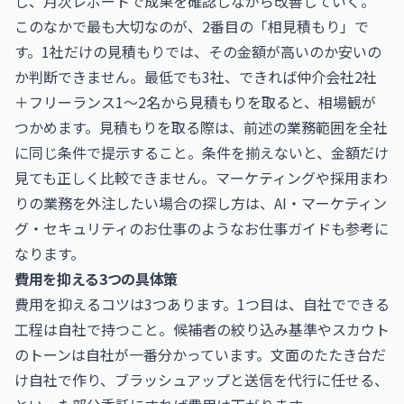
し、月次レポートで成果を確認しながら改善していく。
このなかで最も大切なのが、2番目の「相見積もり」で
す。1社だけの見積もりでは、その金額が高いのか安いの
か判断できません。最低でも3社、できれば仲介会社2社
＋フリーランス1〜2名から見積もりを取ると、相場観が
つかめます。見積もりを取る際は、前述の業務範囲を全社
に同じ条件で提示すること。条件を揃えないと、金額だけ
見ても正しく比較できません。マーケティングや採用まわ
りの業務を外注したい場合の探し方は、
AI・マーケティン
グ・セキュリティのお仕事
のようなお仕事ガイドも参考に
なります。
費用を抑える3つの具体策
費用を抑えるコツは3つあります。1つ目は、自社でできる
工程は自社で持つこと。候補者の絞り込み基準やスカウト
のトーンは自社が一番分かっています。文面のたたき台だ
け自社で作り、ブラッシュアップと送信を代行に任せる、