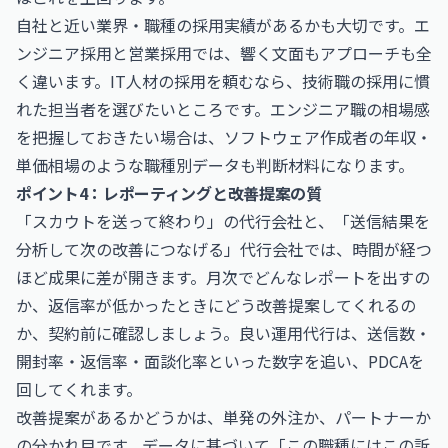
自社と近い業界・職種の採用実績があるかも大切です。エ
ンジニア採用と営業採用では、響く文面もアプローチも全
く違います。IT人材の採用を頼むなら、技術職の採用に慣
れた担当者を選びたいところです。エンジニア職の相場感
を把握しておきたい場合は、
ソフトウェア作成者の年収・
単価相場
のような職種別データも判断材料になります。
ポイント4：レポーティングと改善提案の質
「スカウトを送って終わり」の代行会社と、「送信結果を
分析して次の改善につなげる」代行会社では、時間が経つ
ほど成果に差が開きます。月次でどんなレポートを出すの
か、返信率が低かったときにどう改善提案してくれるの
か、契約前に確認しましょう。良い運用代行は、送信数・
開封率・返信率・面談化率といった数字を追い、PDCAを
回してくれます。
改善提案があるかどうかは、単発の外注か、パートナーか
の分かれ目です。データに基づいて「この職種にはこの訴