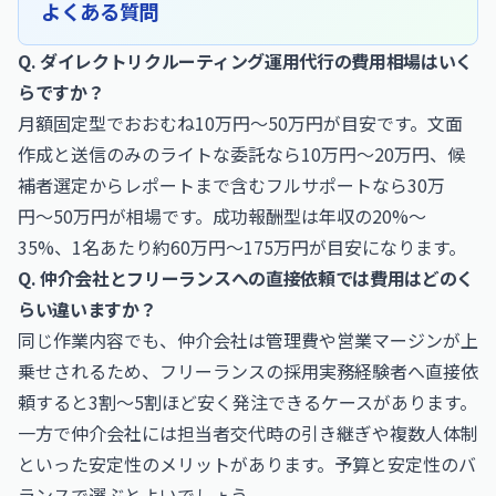
よくある質問
Q. ダイレクトリクルーティング運用代行の費用相場はいく
らですか？
月額固定型でおおむね10万円〜50万円が目安です。文面
作成と送信のみのライトな委託なら10万円〜20万円、候
補者選定からレポートまで含むフルサポートなら30万
円〜50万円が相場です。成功報酬型は年収の20%〜
35%、1名あたり約60万円〜175万円が目安になります。
Q. 仲介会社とフリーランスへの直接依頼では費用はどのく
らい違いますか？
同じ作業内容でも、仲介会社は管理費や営業マージンが上
乗せされるため、フリーランスの採用実務経験者へ直接依
頼すると3割〜5割ほど安く発注できるケースがあります。
一方で仲介会社には担当者交代時の引き継ぎや複数人体制
といった安定性のメリットがあります。予算と安定性のバ
ランスで選ぶとよいでしょう。