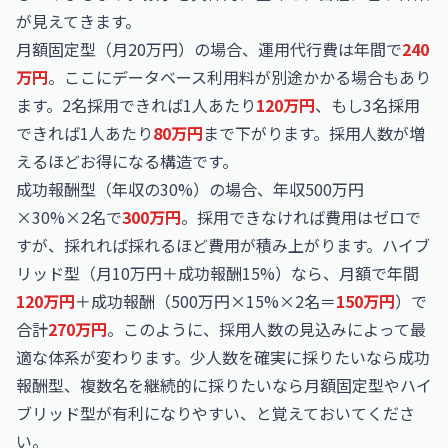
が見えてきます。
月額固定型（月20万円）の場合、運用代行費は年間で
240
万円
。ここにデータベース利用料が別途かかる場合もあり
ます。2名採用できれば1人あたり
120万円
、もし3名採用
できれば1人あたり
80万円
まで下がります。採用人数が増
えるほどお得になる構造です。
成功報酬型（年収の30%）の場合、年収500万円
×30%×2名で
300万円
。採用できなければ費用はゼロで
すが、採れれば採れるほど費用が積み上がります。ハイブ
リッド型（月10万円＋成功報酬15%）なら、月額で年間
120万円
＋成功報酬（500万円×15%×2名＝
150万円
）で
合計
270万円
。このように、採用人数の見込みによって最
適な体系が変わります。少人数を確実に採りたいなら成功
報酬型、複数名を継続的に採りたいなら月額固定型やハイ
ブリッド型が有利になりやすい、と覚えておいてくださ
い。