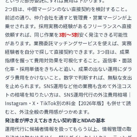
といった部分委託にすれば費用は下がります。
2つ目は、中間マージンのない直接契約を検討すること。
前述の通り、仲介会社を通すと管理費・営業マージンが上
乗せされます。採用実務の経験があるフリーランスへ直接
依頼すれば、同じ作業を
3割〜5割
安く発注できる可能性
があります。業務委託マッチングサービスを使えば、実務
経験者を自分で探して直接契約できます。3つ目は、成果
指標を握って費用対効果を可視化すること。返信率・面談
化率・採用単価をきちんと追い、成果の出ない運用にダラ
ダラ費用をかけないこと。数字で判断すれば、無駄な支出
を止められます。SNS運用など他の業務も含めて外注コス
トの相場を知りたい方は、
SNS運用代行の外注費用相場｜
Instagram・X・TikTok別の料金【2026年版】
も併せて読
むと、外注全般の費用感がつかめます。
発注者が押さえておきたい契約書とNDAの基本
運用代行に候補者情報を扱ってもらう以上、情報管理の取