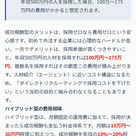
年収500万円の人を採用した場合、100万〜175
万円の費用がかかると想定されます。
成功報酬型のメリットは、採用ゼロなら費用ゼロという安
心感です。初めて外注する企業には心理的なハードルが低
い。一方でデメリットは、採用単価が高くつきやすいこ
と。年収500万円の人材を採用すれば
100万円〜175万
円
、複数名を採用すればその都度この費用が積み上がりま
す。人材紹介（エージェント）に近いコスト構造になるた
め、「ダイレクトリクルーティングで採用コストを下げた
い」という当初の目的と噛み合わなくなることもありま
す。
ハイブリッド型の費用相場
ハイブリッド型は、月額固定の運用費に加えて、採用が決
まったら成功報酬も支払う料金体系です。月額は
10万円〜
30万円
程度に抑えつつ、成功報酬を年収の
10%〜20%
程